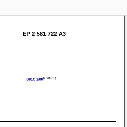
EP 2 581 722 A3
(2006.01)
B81C
1/00