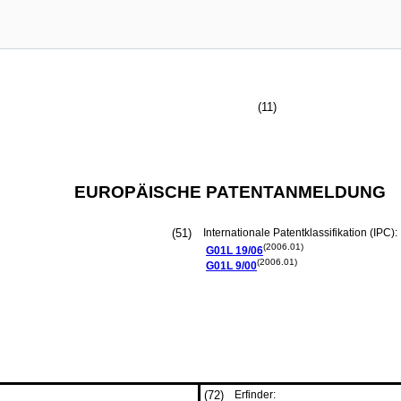
(11)
EUROPÄISCHE PATENTANMELDUNG
(51)
Internationale Patentklassifikation (IPC):
(2006.01)
G01L
19/06
(2006.01)
G01L
9/00
(72)
Erfinder: