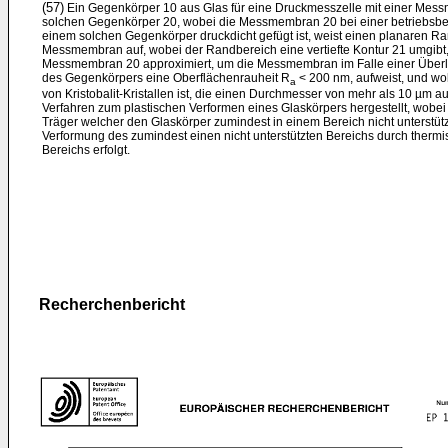
(57)
Ein Gegenkörper 10 aus Glas für eine Druckmesszelle mit einer Me
solchen Gegenkörper 20, wobei die Messmembran 20 bei einer betriebsbe
einem solchen Gegenkörper druckdicht gefügt ist, weist einen planaren R
Messmembran auf, wobei der Randbereich eine vertiefte Kontur 21 umgibt,
Messmembran 20 approximiert, um die Messmembran im Falle einer Überla
des Gegenkörpers eine Oberflächenrauheit R
< 200 nm, aufweist, und wob
a
von Kristobalit-Kristallen ist, die einen Durchmesser von mehr als 10 µm a
Verfahren zum plastischen Verformen eines Glaskörpers hergestellt, wobe
Träger welcher den Glaskörper zumindest in einem Bereich nicht unterstütz
Verformung des zumindest einen nicht unterstützten Bereichs durch thermis
Bereichs erfolgt.
Recherchenbericht