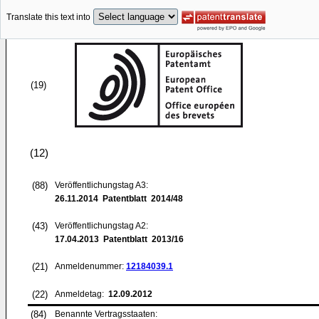
Translate this text into
(19)
(12)
(88)
Veröffentlichungstag A3:
26.11.2014
Patentblatt 2014/48
(43)
Veröffentlichungstag A2:
17.04.2013
Patentblatt 2013/16
(21)
Anmeldenummer:
12184039.1
(22)
Anmeldetag:
12.09.2012
(84)
Benannte Vertragsstaaten: