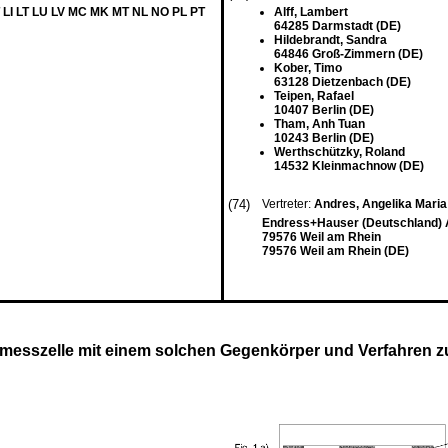
 LI LT LU LV MC MK MT NL NO PL PT
Alff, Lambert
64285 Darmstadt (DE)
Hildebrandt, Sandra
64846 Groß-Zimmern (DE)
Kober, Timo
63128 Dietzenbach (DE)
Teipen, Rafael
10407 Berlin (DE)
Tham, Anh Tuan
10243 Berlin (DE)
Werthschützky, Roland
14532 Kleinmachnow (DE)
(74)
Vertreter:
Andres, Angelika Mari
Endress+Hauser (Deutschland) 
79576 Weil am Rhein
79576 Weil am Rhein (DE)
messzelle mit einem solchen Gegenkörper und Verfahren z