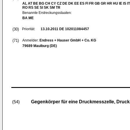
AL AT BE BG CH CY CZ DE DK EE ES FI FR GB GR HR HU IE IS IT
RO RS SE SI SK SM TR
Benannte Erstreckungsstaaten:
BA ME
(30)
Priorität:
13.10.2011
DE 102011084457
(71)
Anmelder:
Endress + Hauser GmbH + Co. KG
79689 Maulburg (DE)
Gegenkörper für eine Druckmesszelle, Druck
(54)