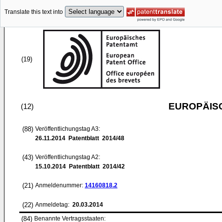
Translate this text into
(19)
EUROPÄIS
(12)
(88)
Veröffentlichungstag A3:
26.11.2014
Patentblatt 2014/48
(43)
Veröffentlichungstag A2:
15.10.2014
Patentblatt 2014/42
(21)
Anmeldenummer:
14160818.2
(22)
Anmeldetag:
20.03.2014
(84)
Benannte Vertragsstaaten: