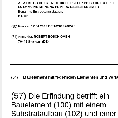
AL AT BE BG CH CY CZ DE DK EE ES FI FR GB GR HR HU IE IS IT L
LU LV MC MK MT NL NO PL PT RO RS SE SI SK SM TR
Benannte Erstreckungsstaaten:
BA ME
(30)
Priorität:
12.04.2013
DE 102013206524
(71)
Anmelder:
ROBERT BOSCH GMBH
70442 Stuttgart (DE)
Bauelement mit federnden Elementen und Verfa
(54)
(57)
Die Erfindung betrifft ein
Bauelement (100) mit einem
Substrataufbau (102) und einer