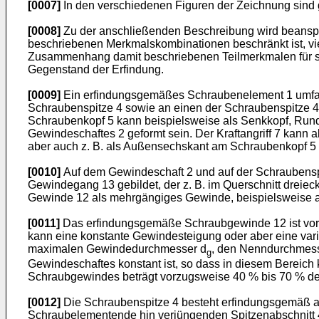
[0007]
In den verschiedenen Figuren der Zeichnung sind 
[0008]
Zu der anschließenden Beschreibung wird beanspruc
beschriebenen Merkmalskombinationen beschränkt ist, vie
Zusammenhang damit beschriebenen Teilmerkmalen für si
Gegenstand der Erfindung.
[0009]
Ein erfindungsgemäßes Schraubenelement 1 umfasst
Schraubenspitze 4 sowie an einen der Schraubenspitze 4 
Schraubenkopf 5 kann beispielsweise als Senkkopf, Rundk
Gewindeschaftes 2 geformt sein. Der Kraftangriff 7 kann a
aber auch z. B. als Außensechskant am Schraubenkopf 5 
[0010]
Auf dem Gewindeschaft 2 und auf der Schraubensp
Gewindegang 13 gebildet, der z. B. im Querschnitt dreiec
Gewinde 12 als mehrgängiges Gewinde, beispielsweise a
[0011]
Das erfindungsgemäße Schraubgewinde 12 ist vort
kann eine konstante Gewindesteigung oder aber eine v
maximalen Gewindedurchmesser d
, den Nenndurchmess
g
Gewindeschaftes konstant ist, so dass in diesem Berei
Schraubgewindes beträgt vorzugsweise 40 % bis 70 % d
[0012]
Die Schraubenspitze 4 besteht erfindungsgemäß au
Schraubelementende hin verjüngenden Spitzenabschnitt 4a