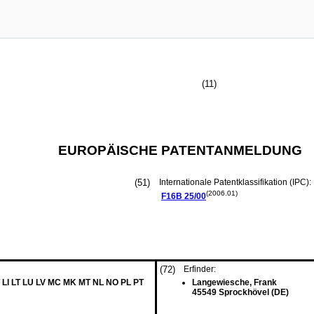
(11)
EUROPÄISCHE PATENTANMELDUNG
(51)
Internationale Patentklassifikation (IPC):
(2006.01)
F16B
25/00
(72)
Erfinder:
 LI LT LU LV MC MK MT NL NO PL PT
Langewiesche, Frank
45549 Sprockhövel (DE)