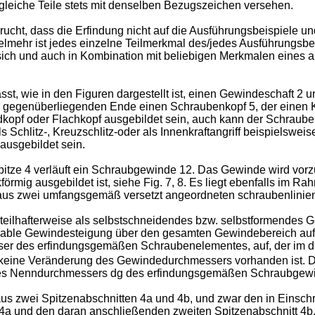
gleiche Teile stets mit denselben Bezugszeichen versehen.
ht, dass die Erfindung nicht auf die Ausführungsbeispiele un
lmehr ist jedes einzelne Teilmerkmal des/jedes Ausführungsbei
ch und auch in Kombination mit beliebigen Merkmalen eines a
, wie in den Figuren dargestellt ist, einen Gewindeschaft 2 
gegenüberliegenden Ende einen Schraubenkopf 5, der einen Kra
opf oder Flachkopf ausgebildet sein, auch kann der Schrauben
ls Schlitz-, Kreuzschlitz-oder als Innenkraftangriff beispielswe
ausgebildet sein.
itze 4 verläuft ein Schraubgewinde 12. Das Gewinde wird vor
kförmig ausgebildet ist, siehe Fig. 7, 8. Es liegt ebenfalls im
us zwei umfangsgemäß versetzt angeordneten schraubenlinien
eilhafterweise als selbstschneidendes bzw. selbstformendes
ariable Gewindesteigung über den gesamten Gewindebereich au
er des erfindungsgemäßen Schraubenelementes, auf, der im dar
ch keine Veränderung des Gewindedurchmessers vorhanden ist.
es Nenndurchmessers dg des erfindungsgemäßen Schraubgewin
s zwei Spitzenabschnitten 4a und 4b, und zwar den in Einschr
 und den daran anschließenden zweiten Spitzenabschnitt 4b. D