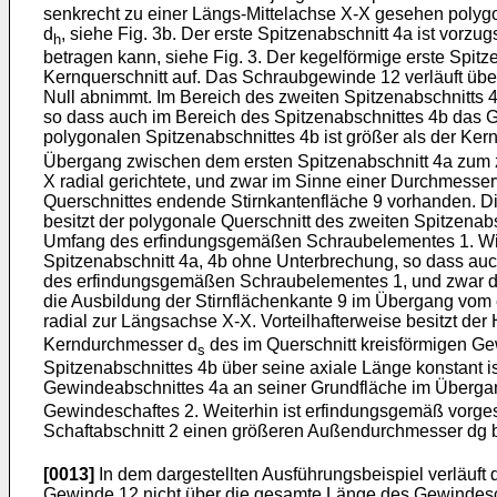
senkrecht zu einer Längs-Mittelachse X-X gesehen polyg
d
, siehe Fig. 3b. Der erste Spitzenabschnitt 4a ist vorzug
h
betragen kann, siehe Fig. 3. Der kegelförmige erste Spit
Kernquerschnitt auf. Das Schraubgewinde 12 verläuft üb
Null abnimmt. Im Bereich des zweiten Spitzenabschnitts 4
so dass auch im Bereich des Spitzenabschnittes 4b das
polygonalen Spitzenabschnittes 4b ist größer als der Ke
Übergang zwischen dem ersten Spitzenabschnitt 4a zum z
X radial gerichtete, und zwar im Sinne einer Durchmesse
Querschnittes endende Stirnkantenfläche 9 vorhanden. Die
besitzt der polygonale Querschnitt des zweiten Spitzenabs
Umfang des erfindungsgemäßen Schraubelementes 1. Wie i
Spitzenabschnitt 4a, 4b ohne Unterbrechung, so dass auch
des erfindungsgemäßen Schraubelementes 1, und zwar der 
die Ausbildung der Stirnflächenkante 9 im Übergang vom e
radial zur Längsachse X-X. Vorteilhafterweise besitzt de
Kerndurchmesser d
des im Querschnitt kreisförmigen Gew
s
Spitzenabschnittes 4b über seine axiale Länge konstant i
Gewindeabschnittes 4a an seiner Grundfläche im Übergan
Gewindeschaftes 2. Weiterhin ist erfindungsgemäß vorge
Schaftabschnitt 2 einen größeren Außendurchmesser dg b
[0013]
In dem dargestellten Ausführungsbeispiel verläuf
Gewinde 12 nicht über die gesamte Länge des Gewindesc