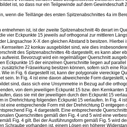
ildet ist, so dass nur ein Teilgewinde auf dem Gewindeschaft 2
n, wenn die Teillänge des ersten Spitzenabschnittes 4a im Be
entnehmen ist, ist der zweite Spitzenabschnitt 4b derart im Que
 die vier Eckpunkte 15 jeweils auf orthogonal zur mittleren Lä
 der Längsachse X-X den gleichen Abstand b besitzen. Hierbei
Kernseiten 22 konkav ausgebildet sind, wie dies insbesondere in
rschnitt des Spitzenabschnittes 4b dargestellt, es kann aber e
n aufweist. Bevorzugt wird ein regelmäßiger Querschnitt ausgebi
en Eckpunkte 15 der einzelnen Querschnitte liegen auf paralle
e zusätzliche Fräswirkung besitzen können, sofern sich eine Rü
e in Fig. 6 dargestellt ist, kann der polygonale viereckige Qu
 sein. In Fig. 4 ist eine davon abweichende Form dargestellt, 
ildet sind, dass sich eine Unsymmetrie in Bezug auf die ortho
zeigenden, von dem jeweiligen Eckpunkt 15 bzw. den Kernkante
rlaufen, dass sie mit der jeweiligen durch den Eckpunkt 15 verl
in Drehrichtung folgenden Eckpunkt 15 verlaufen. In Fig. 4 is
 ist eine entsprechende Form mit der Drehrichtung D entgegen de
tsprechend Fig. 4 dargestellt. Eine entsprechende Querschnitt
gonalen Querschnittes gemäß den Fig. 4 und 5 wird eine verbe
emäß Fig. 4 gilt. Bei der Ausführungsform gemäß Fig. 5 wird de
 Schraube vorhanden ist, einem Lösen ein höherer Widerstan