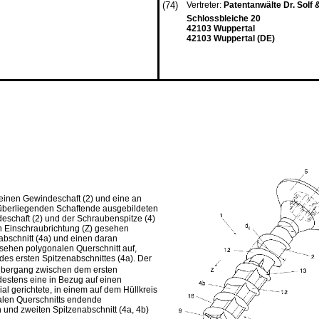
(74)
Vertreter:
Patentanwälte Dr. Solf 
Schlossbleiche 20
42103 Wuppertal
42103 Wuppertal (DE)
 einen Gewindeschaft (2) und eine an
überliegenden Schaftende ausgebildeten
deschaft (2) und der Schraubenspitze (4)
n Einschraubrichtung (Z) gesehen
bschnitt (4a) und einen daran
esehen polygonalen Querschnitt auf,
 des ersten Spitzenabschnittes (4a). Der
m Übergang zwischen dem ersten
destens eine in Bezug auf einen
l gerichtete, in einem auf dem Hüllkreis
nalen Querschnitts endende
 und zweiten Spitzenabschnitt (4a, 4b)