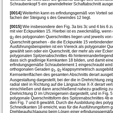
Schraubenkopf 5 ein gewindefreier Schaftabschnitt ausgeb
[0014]
Weiterhin kann es erfindungsgemäß von Vorteil sei
fachen der Steigung s des Gewindes 12 liegt.
[0015]
Wie insbesondere den Fig. 3a bis 3c und 4 bis 6 zu 
mit vier Eckpunkten 15. Hierbei ist es zweckmäßig, wenn
g
des polygonalen Querschnittes liegen und jeweils von
2
Querschnitt gesehen - die die Eckpunkte 15 verbindenden 
Ausführungsbeispielen ist ein Viereck als polygonaler Que
gewählt sein oder ein Querschnitt, der mehr als vier Ecke
polygonalen Spitzenabschnittes 4b hintereinanderliegend
dass sich gradlinige Kernkanten 18 bilden, und damit ein
erfindungsgemäße Schraubelement 1 eingeschraubt wird. Wi
orthogonalen Geraden g
, g
klappsymmetrisch ausgebildet
1
2
Kernseitenflächen des gesamten Abschnitts derart ausgeb
Ausgestaltung dargestellt, bei der die in Drehrichtung 
radial steil in Richtung auf die Längsachse X-X derart ve
einschließen und dann anschließend nahezu gradlinig zum 
Drehrichtung D im Uhrzeigersein dargestellt, und in Fig. 5
polygonale Querschnittsform des Spitzenabschnittes 4b en
den Fig. 7 und 8 gewählt. Durch die Ausbildung des poly
Schneidkanten 18 erreicht, was für die Ausführungsform g
Drehbeaufschlagung beim Lösen einer erfindungsgemäßen