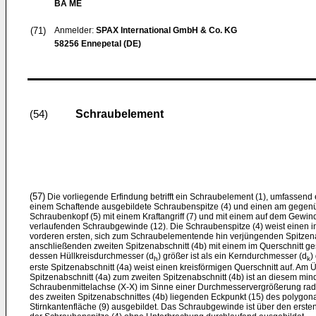
BA ME
(71)
Anmelder:
SPAX International GmbH & Co. KG
58256 Ennepetal (DE)
Schraubelement
(54)
(57)
Die vorliegende Erfindung betrifft ein Schraubelement (1), umfassend
einem Schaftende ausgebildete Schraubenspitze (4) und einen am gegen
Schraubenkopf (5) mit einem Kraftangriff (7) und mit einem auf dem Gewin
verlaufenden Schraubgewinde (12). Die Schraubenspitze (4) weist einen i
vorderen ersten, sich zum Schraubelementende hin verjüngenden Spitzena
anschließenden zweiten Spitzenabschnitt (4b) mit einem im Querschnitt g
dessen Hüllkreisdurchmesser (d
) größer ist als ein Kerndurchmesser (d
)
h
k
erste Spitzenabschnitt (4a) weist einen kreisförmigen Querschnitt auf. A
Spitzenabschnitt (4a) zum zweiten Spitzenabschnitt (4b) ist an diesem min
Schraubenmittelachse (X-X) im Sinne einer Durchmesservergrößerung radia
des zweiten Spitzenabschnittes (4b) liegenden Eckpunkt (15) des polygo
Stirnkantenfläche (9) ausgebildet. Das Schraubgewinde ist über den ersten