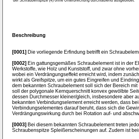
der Schraubenspitze (4) ohne Unterbrechung durchlaufend ausgebildet.
Beschreibung
[0001]
Die vorliegende Erfindung betrifft ein Schraubel
[0002]
Ein gattungsgemäßes Schraubelement ist in der
E
Werkstoffe, wie Holz und Kunststoff, und zwar ohne vorh
wobei ein Verdrängungseffekt erreicht wird, indem zunäc
wirkt als Greifspitze, um ein gutes Eingreifen und Eindrin
dem bekannten Schraubelement soll sich der Bereich mit
soll der polygonale Kernquerschnitt konvex gewölbte Sei
dessen Durchmesser kleiner/gleich, insbesondere aber a
bekannten Verbindungselement erreicht werden, dass be
Verbindungselementes darauf beruht, dass sich die Gewind
Verdrängungswirkung durch bei Rotation auf- und abschw
[0003]
Bei diesem bekannten Schraubelement treten jedoc
Schraubenspitze Spleißerscheinungen auf. Zudem ist beim 