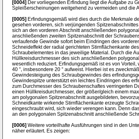
[0004]
Der vorliegenden Erfindung liegt die Aufgabe zu 
Spleißerscheinungen weitgehend zu vermeiden und die Axi
[0005]
Erfindungsgemäß wird dies durch die Merkmale des
gesehen vorderen, sich verjüngenden Spitzenabschnittes m
sich an den vorderen Abschnitt anschließenden polygon
anschließenden zweiten Spitzenabschnitt der Schraubenspi
verlaufende Gewinde sofort beim Eindringen des vorderen
Schneideffekt der radial gerichteten Stirnflächenkante d
Schraubelementes in das jeweilige Material. Durch die Au
Hüllkreisdurchmesser des sich anschließenden polygonalen 
wesentlich reduziert. Erfindungsgemäß ist es von Vorteil,
40 °, insbesondere 20 ° aufweist. Hierbei ist es zweckmä
Gewindesteigung des Schraubgewindes des erfindungsge
Gewindespitze unterstützt ein leichtes Eindringen des e
zum Durchmesser des Schraubenschaftes verringerten Dur
einen Hüllkreisdurchmesser, der größer/gleich einem max
am polygonalen Spitzenabschnitt ausgebildeten, bevorzugt
Schneidkante wirkende Stirnflächenkante erzeugte Schra
eingeschraubt wird, sich wieder verengen kann. Denn das e
an den polygonalen Spitzenabschnitt anschließende Schr
[0006]
Weitere vorteilhafte Ausführungen sind in den Un
näher erläutert. Es zeigen: