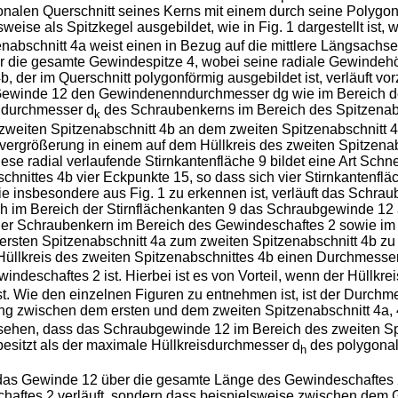
onalen Querschnitt seines Kerns mit einem durch seine Polygo
sweise als Spitzkegel ausgebildet, wie in Fig. 1 dargestellt ist,
zenabschnitt 4a weist einen in Bezug auf die mittlere Längsachs
er die gesamte Gewindespitze 4, wobei seine radiale Gewindehö
b, der im Querschnitt polygonförmig ausgebildet ist, verläuft
 Gewinde 12 den Gewindenenndurchmesser dg wie im Bereich de
rndurchmesser d
des Schraubenkerns im Bereich des Spitzenabs
k
weiten Spitzenabschnitt 4b an dem zweiten Spitzenabschnitt 4
rvergrößerung in einem auf dem Hüllkreis des zweiten Spitzen
se radial verlaufende Stirnkantenfläche 9 bildet eine Art Schne
chnittes 4b vier Eckpunkte 15, so dass sich vier Stirnkantenflä
nsbesondere aus Fig. 1 zu erkennen ist, verläuft das Schrau
 im Bereich der Stirnflächenkanten 9 das Schraubgewinde 12 aus
Schraubenkern im Bereich des Gewindeschaftes 2 sowie im Bere
rsten Spitzenabschnitt 4a zum zweiten Spitzenabschnitt 4b zu 
r Hüllkreis des zweiten Spitzenabschnittes 4b einen Durchmesse
indeschaftes 2 ist. Hierbei ist es von Vorteil, wenn der Hüllk
st. Wie den einzelnen Figuren zu entnehmen ist, ist der Durchm
g zwischen dem ersten und dem zweiten Spitzenabschnitt 4a, 
sehen, dass das Schraubgewinde 12 im Bereich des zweiten Sp
esitzt als der maximale Hüllkreisdurchmesser d
des polygonal
h
t das Gewinde 12 über die gesamte Länge des Gewindeschaftes 2
haftes 2 verläuft, sondern dass beispielsweise zwischen dem