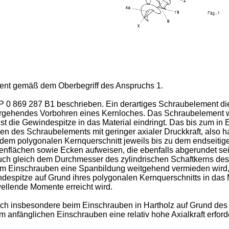
ement gemäß dem Oberbegriff des Anspruchs 1.
P 0 869 287 B1
beschrieben. Ein derartiges Schraubelement di
ergehendes Vorbohren eines Kernloches. Das Schraubelement wir
hst die Gewindespitze in das Material eindringt. Das bis zum i
gen des Schraubelements mit geringer axialer Druckkraft, also h
 dem polygonalen Kernquerschnitt jeweils bis zu dem endseiti
tenflächen sowie Ecken aufweisen, die ebenfalls abgerundet se
uch gleich dem Durchmesser des zylindrischen Schaftkerns des
im Einschrauben eine Spanbildung weitgehend vermieden wird,
espitze auf Grund ihres polygonalen Kernquerschnitts in das Ma
ellende Momente erreicht wird.
h insbesondere beim Einschrauben in Hartholz auf Grund des 
anfänglichen Einschrauben eine relativ hohe Axialkraft erforde