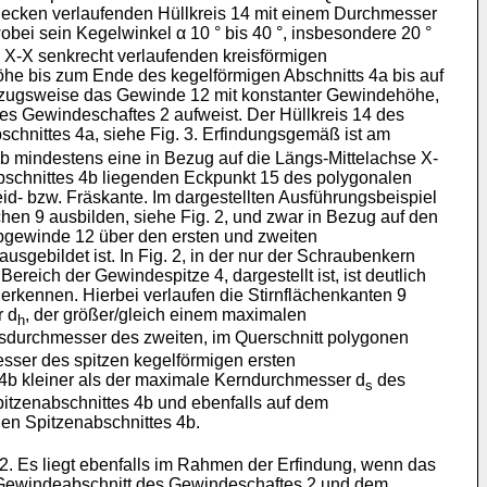
necken verlaufenden Hüllkreis 14 mit einem Durchmesser
 wobei sein Kegelwinkel α 10 ° bis 40 °, insbesondere 20 °
e X-X senkrecht verlaufenden kreisförmigen
he bis zum Ende des kegelförmigen Abschnitts 4a bis auf
 vorzugsweise das Gewinde 12 mit konstanter Gewindehöhe,
s Gewindeschaftes 2 aufweist. Der Hüllkreis 14 des
chnittes 4a, siehe Fig. 3. Erfindungsgemäß ist am
b mindestens eine in Bezug auf die Längs-Mittelachse X-
abschnittes 4b liegenden Eckpunkt 15 des polygonalen
id- bzw. Fräskante. Im dargestellten Ausführungsbeispiel
chen 9 ausbilden, siehe Fig. 2, und zwar in Bezug auf den
bgewinde 12 über den ersten und zweiten
gebildet ist. In Fig. 2, in der nur der Schraubenkern
ich der Gewindespitze 4, dargestellt ist, ist deutlich
erkennen. Hierbei verlaufen die Stirnflächenkanten 9
r d
, der größer/gleich einem maximalen
h
reisdurchmesser des zweiten, im Querschnitt polygonen
esser des spitzen kegelförmigen ersten
4b kleiner als der maximale Kerndurchmesser d
des
s
itzenabschnittes 4b und ebenfalls auf dem
en Spitzenabschnittes 4b.
. Es liegt ebenfalls im Rahmen der Erfindung, wenn das
 Gewindeabschnitt des Gewindeschaftes 2 und dem