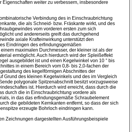
r Eigenschaften weiter zu verbessern, insbesondere
ombinatorische Verbindung des in Einschraubrichtung
enkante, die als Schneid- bzw. Fräskante wirkt, und des
chraubgewindes vom vorderen ersten zum sich
öglicht und andererseits greift das durchgehend
winde axiale Krafteinwirkung unterstützt den
iteres Eindringen des erfindungsgemäßen
 einem maximalen Durchmesser, der kleiner ist als der
erial ermöglicht. Auch hierdurch wird der Spleißeffekt
egel ausgebildet ist und einen Kegelwinkel von 10 ° bis
hnittes in einem Bereich vom 0,8- bis 2,0-fachen der
staltung des kegelförmigen Abschnittes der
uf Grund des kleinen Kegelwinkels und des im Vergleich
ßende polygonale Spitzenabschnitt besitzt vorzugsweise
eschaftes ist. Hierdurch wird erreicht, dass durch die
s durch die in Einschraubrichtung vordere als
erials, in das das erfindungsgemäße Schraubelement
urch die gebildeten Kernkanten entfernt, so dass der sich
enspitze erzeugte Bohrloch eindringen kann.
den Zeichnungen dargestellten Ausführungsbeispiele