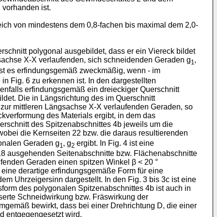
 vorhanden ist.
reich von mindestens dem 0,8-fachen bis maximal dem 2,0-
rschnitt polygonal ausgebildet, dass er ein Viereck bildet
ngsachse X-X verlaufenden, sich schneidenden Geraden g
,
1
 ist es erfindungsgemäß zweckmäßig, wenn - im
 Fig. 6 zu erkennen ist. In den dargestellten
benfalls erfindungsgemäß ein dreieckiger Querschnitt
ldet. Die in Längsrichtung des im Querschnitt
l zur mittleren Längsachse X-X verlaufenden Geraden, so
ckverformung des Materials ergibt, in dem das
erschnitt des Spitzenabschnittes 4b jeweils um die
wobei die Kernseiten 22 bzw. die daraus resultierenden
gonalen Geraden g
, g
ergibt. In Fig. 4 ist eine
1
2
n 18 ausgehenden Seitenabschnitte bzw. Flächenabschnitte
aufenden Geraden einen spitzen Winkel β < 20 °
t eine derartige erfindungsgemäße Form für eine
m Uhrzeigersinn dargestellt. In den Fig. 3 bis 3c ist eine
sform des polygonalen Spitzenabschnittes 4b ist auch in
sserte Schneidwirkung bzw. Fräswirkung der
mgemäß bewirkt, dass bei einer Drehrichtung D, die einer
d entgegengesetzt wird.