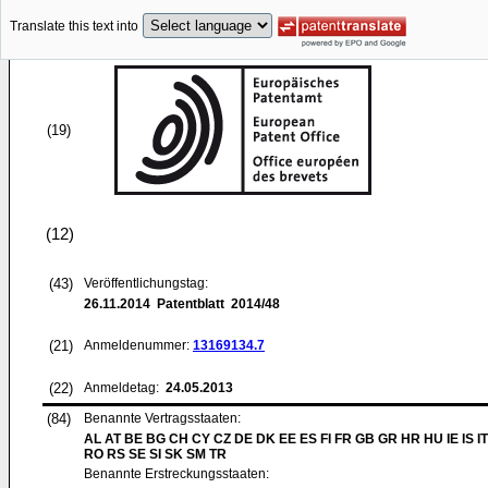
Translate this text into
(19)
(12)
(43)
Veröffentlichungstag:
26.11.2014
Patentblatt 2014/48
(21)
Anmeldenummer:
13169134.7
(22)
Anmeldetag:
24.05.2013
(84)
Benannte Vertragsstaaten:
AL AT BE BG CH CY CZ DE DK EE ES FI FR GB GR HR HU IE IS IT
RO RS SE SI SK SM TR
Benannte Erstreckungsstaaten: