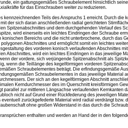
Grunde, ein gattungsgemäßes Schraubelement hinsichtlich seine
alkräfte für das Einschrauben weiter zu reduzieren.
 kennzeichnenden Teils des Anspruchs 1 erreicht. Durch die k
it der sich daran anschließenden radial gerichteten Stirnfläch
alen Spitzenabschnittes und dem durchgehenden Verlauf des S
tze, wird einerseits ein leichtes Eindringen der Schraube erm
 konischen Bereichs und die nicht unterbrochene, durch das Ge
es polygonen Abschnittes und ermöglicht somit ein leichtes we
sgestaltung des vorderen konisch verlaufenden Abschnittes mit
Abschnittes, wird ein leichtes Eindringen in das jeweilige Mat
 wenn der vordere, sich verjüngende Spitzenabschnitt als Spitzk
ßig, wenn die Teillänge des kegelförmigen vorderen Spitzenabsc
mäßen Schraubelementes beträgt. Die erfindungsgemäße Ausge
rfindungsgemäßen Schraubelementes in das jeweilige Material a
chmessers. Der sich an den kegelförmigen Abschnitt anschlie
imalen Kerndurchmesser des im Querschnitt kreisförmigen Gewind
 parallel zur mittleren Längsachse verlaufenden Kernkanten da
ubloch nicht auf Grund einer Rückfederung des jeweiligen Mat
ventuell zurückgefederte Material wird radial verdrängt bzw. d
aubenschaft ohne großen Widerstand in das durch die Schraub
teransprüchen enthalten und werden an Hand der in den folgen