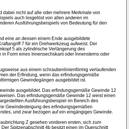
d dabei nicht auf alle oder mehrere Merkmale von
spiels auch losgelöst von allen anderen im
nderen Ausführungsbeispiels von Bedeutung für den
und eine an dessen einem Ende ausgebildete
ftangriff 7 für ein Drehwerkzeug aufweist. Der
kopf 5 als zylindrische Verlängerung des
ise in Form eines Innensechskant oder Innensterns oder
zugsweise aus einem schraubenlinienförmig verlaufenden
 Rahmen der Erfindung, wenn das erfindungsgemäße
förmigen Gewindegängen ausgebildet ist.
 Gewinde ausgebildet. Das erfindungsgemäße Gewinde 12
fweisen. Das erfindungsgemäße Gewinde 12 weist einen
gestellten Ausführungsbeispiel im Bereich des
 Die Gewindesteigung des erfindungsgemäßen
des, und zwar bezogen auf ein eingängiges Gewinde.
aubrichtung Z gesehen vorderen ersten, sich zum
er Spitzenabschnitt 4b besitzt einen im Querschnitt