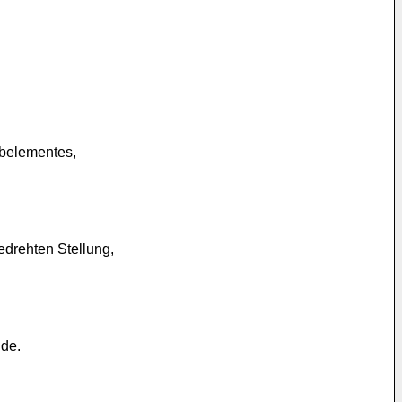
ubelementes,
edrehten Stellung,
de.