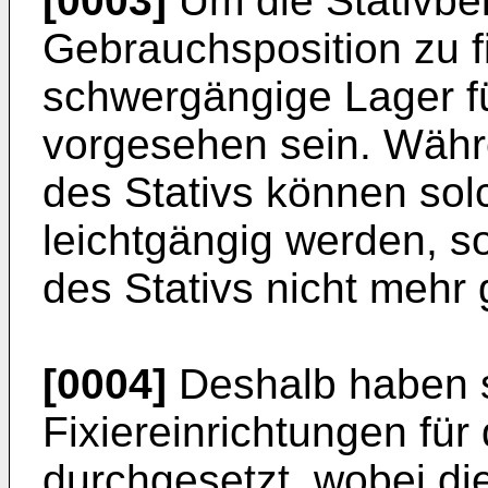
[0003]
Um die Stativbei
Gebrauchsposition zu f
schwergängige Lager fü
vorgesehen sein. Wäh
des Stativs können so
leichtgängig werden, s
des Stativs nicht mehr g
[0004]
Deshalb haben s
Fixiereinrichtungen für 
durchgesetzt, wobei die