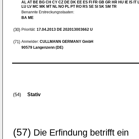
AL AT BE BG CH CY CZ DE DK EE ES FI FR GB GR HR HU IE IS IT L
LU LV MC MK MT NL NO PL PT RO RS SE SI SK SM TR
Benannte Erstreckungsstaaten:
BA ME
(30)
Priorität:
17.04.2013
DE 202013003662 U
(71)
Anmelder:
CULLMANN GERMANY GmbH
90579 Langenzenn (DE)
Stativ
(54)
(57)
Die Erfindung betrifft ein