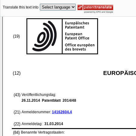
Translate this text into
(19)
EUROPÄIS
(12)
(43)
Veröffentlichungstag:
26.11.2014
Patentblatt 2014/48
(21)
Anmeldenummer:
14162604.4
(22)
Anmeldetag:
31.03.2014
(84)
Benannte Vertragsstaaten: