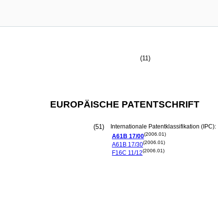
(11)
EUROPÄISCHE PATENTSCHRIFT
(51)
Internationale Patentklassifikation (IPC):
(2006.01)
A61B
17/00
(2006.01)
A61B
17/30
(2006.01)
F16C
11/12