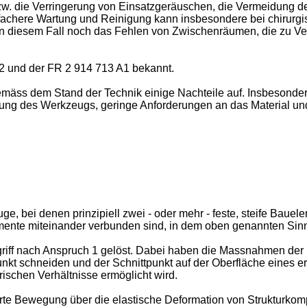
w. die Verringerung von Einsatzgeräuschen, die Vermeidung des
fachere Wartung und Reinigung kann insbesondere bei chirurgis
 in diesem Fall noch das Fehlen von Zwischenräumen, die zu Ve
2
und der
FR 2 914 713 A1
bekannt.
äss dem Stand der Technik einige Nachteile auf. Insbesonder
legung des Werkzeugs, geringe Anforderungen an das Material un
, bei denen prinzipiell zwei - oder mehr - feste, steife Bauel
lemente miteinander verbunden sind, in dem oben genannten Sin
riff nach Anspruch 1 gelöst. Dabei haben die Massnahmen der 
unkt schneiden und der Schnittpunkt auf der Oberfläche eines e
ischen Verhältnisse ermöglicht wird.
rte Bewegung über die elastische Deformation von Strukturko