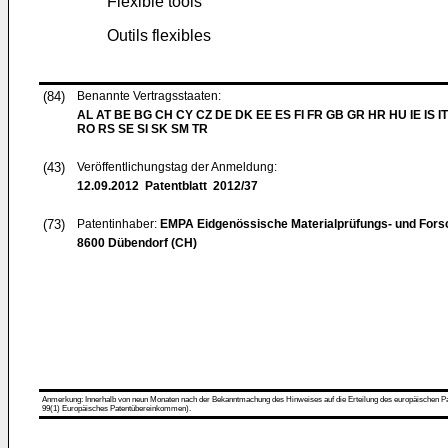
Flexible tools
Outils flexibles
(84)
Benannte Vertragsstaaten:
AL AT BE BG CH CY CZ DE DK EE ES FI FR GB GR HR HU IE IS IT
RO RS SE SI SK SM TR
(43)
Veröffentlichungstag der Anmeldung:
12.09.2012
Patentblatt 2012/37
(73)
Patentinhaber:
EMPA Eidgenössische Materialprüfungs- und Fors
8600 Dübendorf (CH)
Anmerkung: Innerhalb von neun Monaten nach der Bekanntmachung des Hinweises auf die Erteilung des europäischen Patent
99(1) Europäisches Patentübereinkommen).