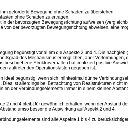
n ihm geforderte Bewegung ohne Schaden zu überstehen.
slasten ohne Schaden zu ertragen.
 in der bevorzugten Bewegungsrichtung aufweisen (vergleichbar 
che von der bevorzugten Bewegungsrichtung abweisen, eine mögl
slegung begünstigt vor allem die Aspekte 2 und 4. Die nachgieb
heitsgrad des Mechanismus ermöglichen, aber Verformungen, di
Das beschriebene Strukturverhalten hat impliziert positive Auswi
en auftretenden Operationslasten gegeben ist.
 ideal begünstig, wenn sich infinitesimal dünne Verbindungsel
Dies ist allerdings bei Betrachtung von Realstrukturen nicht m
llinien der Verbindungselemente immer in einem kleinen Abstand
te 2 und 4 bleibt für gewöhnlich erhalten, wenn der Abstand de
r Abstand umso besser die Auswirkung auf Aspekt 2 und 4.
bindungselemente sind alle Aspekte 1 bis 4 zu berücksichtige