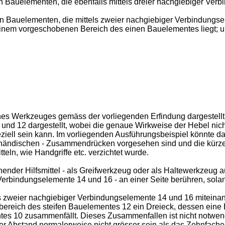
n Bauelementen, die ebenfalls mittels dreier nachgiebiger Verb
en Bauelementen, die mittels zweier nachgiebiger Verbindungsel
einem vorgeschobenen Bereich des einen Bauelementes liegt; 
eines Werkzeuges gemäss der vorliegenden Erfindung dargestell
nd 12 dargestellt, wobei die genaue Wirkweise der Hebel nicht
ell sein kann. Im vorliegenden Ausführungsbeispiel könnte da
 händischen - Zusammendrücken vorgesehen sind und die kürzer
eln, wie Handgriffe etc. verzichtet wurde.
ender Hilfsmittel - als Greifwerkzeug oder als Haltewerkzeug a
erbindungselemente 14 und 16 - an einer Seite berühren, solan
ls zweier nachgiebiger Verbindungselemente 14 und 16 miteina
bereich des steifen Bauelementes 12 ein Dreieck, dessen eine 
es 10 zusammenfällt. Dieses Zusammenfallen ist nicht notwen
er Abstand normalerweise nicht grösser sein als das Zehnfache