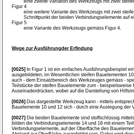
eine zweite Variation des Werkzeugs mit zwei steife
Figur 4
eine weitere Variante des Werkzeugs mit zwei steif
Schnittpunkt der beiden Verbindungselemente auf 
Figur 5
eine Variante des Werkzeugs gemäss Figur 4.
Wege zur Ausführungder Erfindung
[0025]
In Figur 1 ist ein einfaches Ausführungsbeispiel 
ausgebildeten, im Wesentlichen steifen Bauelementen 10 u
auch - dem Einsatzbereich des Werkzeuges gemäss - spezi
Teilstücke der steifen Bauelemente zum - beispielsweise
Auseinaderdrücken, wobei auf die Darstellung von Hilfsmitt
[0026]
Das dargestellte Werkzeug kann - mittels entsprech
Bauelemente 10 und 12 sich - durch eine Auslegung der V
[0027]
Die beiden Bauelemente sind stoffschlüssig mitte
bilden die Verbindungselemente 14 und 16 mit einem Teil
Verbindungselemente, auf der Oberfläche des Bauelement
Abstand zur Oberfläche ausgebildet sein. Dabei wird dies