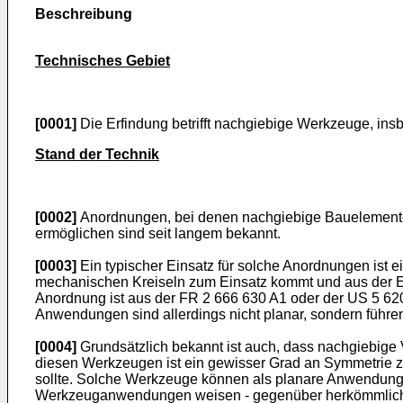
Beschreibung
Technisches Gebiet
[0001]
Die Erfindung betrifft nachgiebige Werkzeuge, i
Stand der Technik
[0002]
Anordnungen, bei denen nachgiebige Bauelemente
ermöglichen sind seit langem bekannt.
[0003]
Ein typischer Einsatz für solche Anordnungen is
mechanischen Kreiseln zum Einsatz kommt und aus der
E
Anordnung ist aus der
FR 2 666 630 A1
oder der
US 5 62
Anwendungen sind allerdings nicht planar, sondern führe
[0004]
Grundsätzlich bekannt ist auch, dass nachgiebige
diesen Werkzeugen ist ein gewisser Grad an Symmetrie 
sollte. Solche Werkzeuge können als planare Anwendunge
Werkzeuganwendungen weisen - gegenüber herkömmlichen M