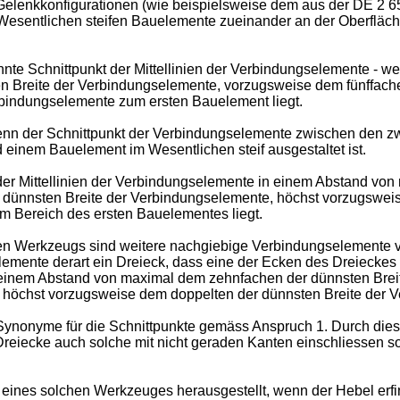
Gelenkkonfigurationen (wie beispielsweise dem aus der
DE 2 6
im Wesentlichen steifen Bauelemente zueinander an der Oberfläc
nte Schnittpunkt der Mittellinien der Verbindungselemente - w
 Breite der Verbindungselemente, vorzugsweise dem fünffache
bindungselemente zum ersten Bauelement liegt.
 wenn der Schnittpunkt der Verbindungselemente zwischen den z
einem Bauelement im Wesentlichen steif ausgestaltet ist.
t der Mittellinien der Verbindungselemente in einem Abstand v
dünnsten Breite der Verbindungselemente, höchst vorzugsweis
 Bereich des ersten Bauelementes liegt.
en Werkzeugs sind weitere nachgiebige Verbindungselemente vo
lemente derart ein Dreieck, dass eine der Ecken des Dreiecke
n einem Abstand von maximal dem zehnfachen der dünnsten Bre
, höchst vorzugsweise dem doppelten der dünnsten Breite der
Synonyme für die Schnittpunkte gemäss Anspruch 1. Durch dies
reiecke auch solche mit nicht geraden Kanten einschliessen sol
z eines solchen Werkzeuges herausgestellt, wenn der Hebel erfi