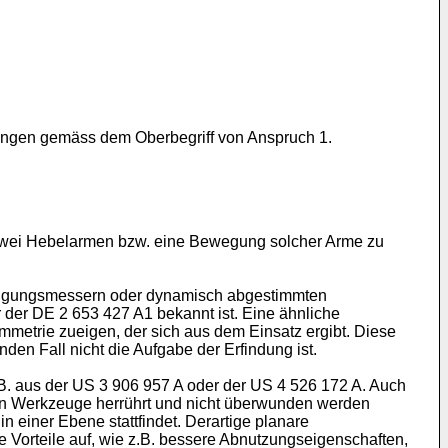
ungen gemäss dem Oberbegriff von Anspruch 1.
zwei Hebelarmen bzw. eine Bewegung solcher Arme zu
eunigungsmessern oder dynamisch abgestimmten
 der
DE 2 653 427 A1
bekannt ist. Eine ähnliche
metrie zueigen, der sich aus dem Einsatz ergibt. Diese
n Fall nicht die Aufgabe der Erfindung ist.
B. aus der
US 3 906 957 A
oder der
US 4 526 172 A
. Auch
en Werkzeuge herrührt und nicht überwunden werden
einer Ebene stattfindet. Derartige planare
Vorteile auf, wie z.B. bessere Abnutzungseigenschaften,