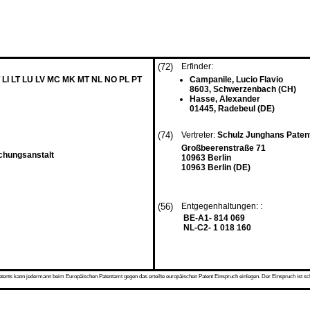
(72)
Erfinder:
 LI LT LU LV MC MK MT NL NO PL PT
Campanile, Lucio Flavio
8603, Schwerzenbach (CH)
Hasse, Alexander
01445, Radebeul (DE)
(74)
Vertreter:
Schulz Junghans Pate
Großbeerenstraße 71
chungsanstalt
10963 Berlin
10963 Berlin (DE)
(56)
Entgegenhaltungen: :
BE-A1- 814 069
NL-C2- 1 018 160
s kann jedermann beim Europäischen Patentamt gegen das erteilte europäischen Patent Einspruch einlegen. Der Einspruch ist schriftli