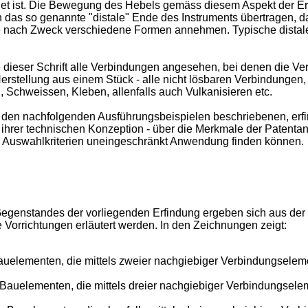
det ist. Die Bewegung des Hebels gemäss diesem Aspekt der Erf
das so genannte "distale" Ende des Instruments übertragen, da
je nach Zweck verschiedene Formen annehmen. Typische distal
dieser Schrift alle Verbindungen angesehen, bei denen die Ve
stellung aus einem Stück - alle nicht lösbaren Verbindungen, 
, Schweissen, Kleben, allenfalls auch Vulkanisieren etc.
n den nachfolgenden Ausführungsbeispielen beschriebenen, e
d ihrer technischen Konzeption - über die Merkmale der Pate
 Auswahlkriterien uneingeschränkt Anwendung finden können.
 Gegenstandes der vorliegenden Erfindung ergeben sich aus d
 Vorrichtungen erläutert werden. In den Zeichnungen zeigt:
uelementen, die mittels zweier nachgiebiger Verbindungselemen
 Bauelementen, die mittels dreier nachgiebiger Verbindungselem