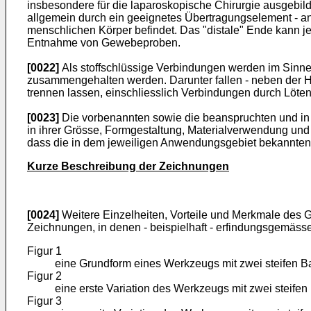
insbesondere für die laparoskopische Chirurgie ausgebil
allgemein durch ein geeignetes Übertragungselement - an 
menschlichen Körper befindet. Das "distale" Ende kann 
Entnahme von Gewebeproben.
[0022]
Als stoffschlüssige Verbindungen werden im Sinne 
zusammengehalten werden. Darunter fallen - neben der Her
trennen lassen, einschliesslich Verbindungen durch Löten
[0023]
Die vorbenannten sowie die beanspruchten und i
in ihrer Grösse, Formgestaltung, Materialverwendung un
dass die in dem jeweiligen Anwendungsgebiet bekannten
Kurze Beschreibung der Zeichnungen
[0024]
Weitere Einzelheiten, Vorteile und Merkmale des
Zeichnungen, in denen - beispielhaft - erfindungsgemässe
Figur 1
eine Grundform eines Werkzeugs mit zwei steifen Ba
Figur 2
eine erste Variation des Werkzeugs mit zwei steifen
Figur 3