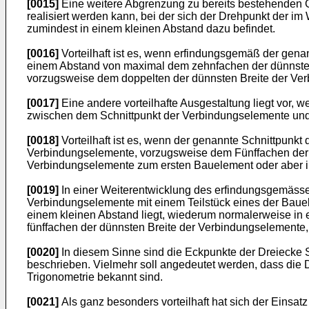
[0015]
Eine weitere Abgrenzung zu bereits bestehenden 
realisiert werden kann, bei der sich der Drehpunkt der 
zumindest in einem kleinen Abstand dazu befindet.
[0016]
Vorteilhaft ist es, wenn erfindungsgemäß der genan
einem Abstand von maximal dem zehnfachen der dünnsten
vorzugsweise dem doppelten der dünnsten Breite der Ver
[0017]
Eine andere vorteilhafte Ausgestaltung liegt vor,
zwischen dem Schnittpunkt der Verbindungselemente und 
[0018]
Vorteilhaft ist es, wenn der genannte Schnittpunk
Verbindungselemente, vorzugsweise dem Fünffachen der 
Verbindungselemente zum ersten Bauelement oder aber im
[0019]
In einer Weiterentwicklung des erfindungsgemäss
Verbindungselemente mit einem Teilstück eines der Baue
einem kleinen Abstand liegt, wiederum normalerweise i
fünffachen der dünnsten Breite der Verbindungselemente
[0020]
In diesem Sinne sind die Eckpunkte der Dreiecke 
beschrieben. Vielmehr soll angedeutet werden, dass die D
Trigonometrie bekannt sind.
[0021]
Als ganz besonders vorteilhaft hat sich der Einsat