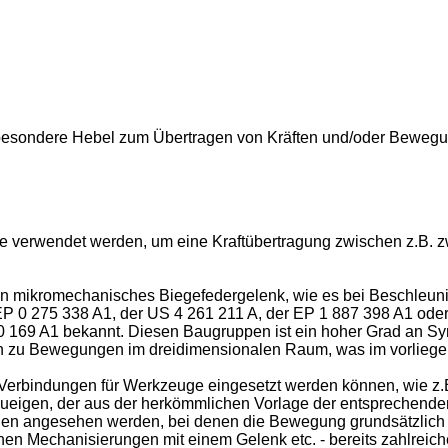
nsbesondere Hebel zum Übertragen von Kräften und/oder Beweg
 verwendet werden, um eine Kraftübertragung zwischen z.B. 
t ein mikromechanisches Biegefedergelenk, wie es bei Beschl
P 0 275 338 A1
, der
US 4 261 211 A
, der
EP 1 887 398 A1
oder
0 169 A1
bekannt. Diesen Baugruppen ist ein hoher Grad an Sym
n zu Bewegungen im dreidimensionalen Raum, was im vorliegende
 Verbindungen für Werkzeuge eingesetzt werden können, wie z.
zueigen, der aus der herkömmlichen Vorlage der entsprechend
n angesehen werden, bei denen die Bewegung grundsätzlich in 
echanisierungen mit einem Gelenk etc. - bereits zahlreiche 