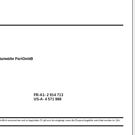
ntanwälte PartGmbB
FR-A1- 2 914 713
US-A- 4 571 988
ch einzureichen und zu begründen. Er gilt erst als eingelegt, wenn die Einspruchsgebühr entrichtet worden ist. (Art.