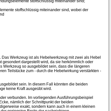
indungselemente stoffschlüssig miteinander sind;
emente stoffschlüssig miteinander sind, wobei der
und
t. Das Werkzeug ist als Hebelwerkzeug mit zwei als Hebel
 gesondert dargestellt wird, da sie herkömmlich oder
s Werkzeug so ausgebildet sein, dass die längeren
en Teilstücke zum - durch die Hebelwirkung verstärkten -
usgebildet sein. In diesem Fall könnten die beiden
ge keine Kraft ausgeübt wird.
nder verbunden. Im vorliegenden Ausführungsbeispiel
Ecke, nämlich der Schnittpunkt der beiden
digerweise exakt, sondern kann auch in einem kleinen
 der geringsten Breite der nachgiebigen