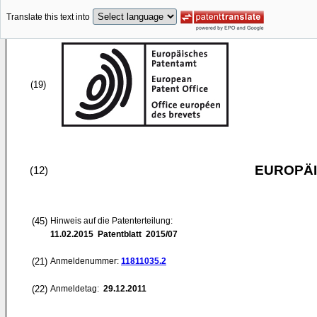
Translate this text into
(19)
EUROPÄI
(12)
(45)
Hinweis auf die Patenterteilung:
11.02.2015
Patentblatt 2015/07
(21)
Anmeldenummer:
11811035.2
(22)
Anmeldetag:
29.12.2011