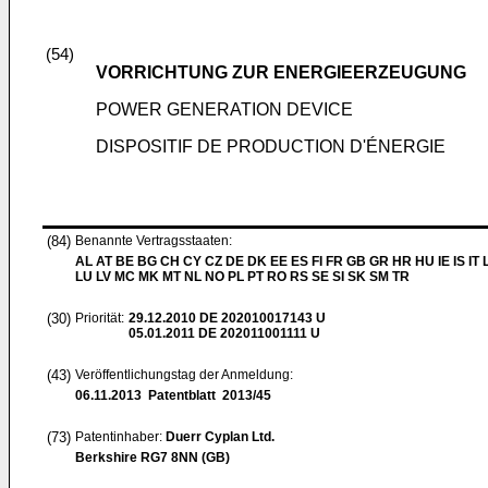
(54)
VORRICHTUNG ZUR ENERGIEERZEUGUNG
POWER GENERATION DEVICE
DISPOSITIF DE PRODUCTION D'ÉNERGIE
(84)
Benannte Vertragsstaaten:
AL AT BE BG CH CY CZ DE DK EE ES FI FR GB GR HR HU IE IS IT L
LU LV MC MK MT NL NO PL PT RO RS SE SI SK SM TR
(30)
Priorität:
29.12.2010
DE 202010017143 U
05.01.2011
DE 202011001111 U
(43)
Veröffentlichungstag der Anmeldung:
06.11.2013
Patentblatt 2013/45
(73)
Patentinhaber:
Duerr Cyplan Ltd.
Berkshire RG7 8NN (GB)