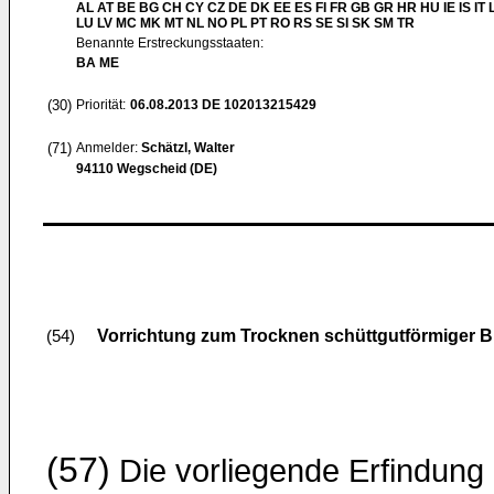
AL AT BE BG CH CY CZ DE DK EE ES FI FR GB GR HR HU IE IS IT L
LU LV MC MK MT NL NO PL PT RO RS SE SI SK SM TR
Benannte Erstreckungsstaaten:
BA ME
(30)
Priorität:
06.08.2013
DE 102013215429
(71)
Anmelder:
Schätzl, Walter
94110 Wegscheid (DE)
Vorrichtung zum Trocknen schüttgutförmiger
(54)
(57)
Die vorliegende Erfindung