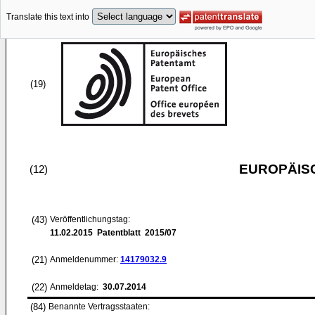
Translate this text into
(19)
EUROPÄIS
(12)
(43)
Veröffentlichungstag:
11.02.2015
Patentblatt 2015/07
(21)
Anmeldenummer:
14179032.9
(22)
Anmeldetag:
30.07.2014
(84)
Benannte Vertragsstaaten: