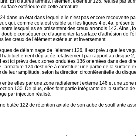
ture. En d'autres termes, l'élément extérieur 126, réalisé par s
a surface extérieure de cette armature.
124 dans un état dans lequel elle n'est pas encore recouverte pa
ieur, qui, comme cela est visible sur les figures 4 et 4a, prés
 entre lesquelles se présentent des creux arrondis 142. Ainsi, 
ur double conséquence d'augmenter la surface d'adhésion de l'élé
les creux de l'élément extérieur, et inversement.
isques de délaminage de l'élément 126, il est prévu que les v
st habituellement déplacée relativement par rapport au disque 2, 
 il est ici prévu deux zones ondulées 136 orientées dans des dir
 l'armature 124 destinée à constituer une partie de la surface ex
de leur amplitude, selon la direction circonférentielle du disque
entre elles par une zone radialement externe 146 et une zone ra
rection 130. De plus, elles font partie intégrante de la surface d
ge par injection réalisé.
ne butée 122 de rétention axiale de son aube de soufflante as