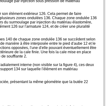
urmoulage par injection sous pression de matériau
r son élément extérieur 126. Cela permet de faire
ente plusieurs zones ondulées 136. Chaque zone ondulée 136
lors du surmoulage par injection du matériau élastomère,
ment 126 sur l'armature 124, et de créer une pluralité
agues 140 de chaque zone ondulée 136 se succèdent selon
de manière à être interposée entre le pied d'aube 12 et le
ections opposées, l'une d'elle pouvant éventuellement être
térieure de la cale finie. Une fois la cale mise en place
 de soufflante 2.
dialement interne (non visible sur la figure 4), ces deux
e support 134 sur laquelle l'élément en matériau
sociée, présentant la même géométrie que la butée 22