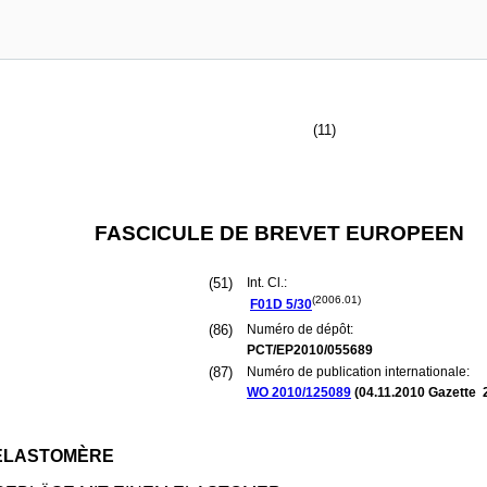
(11)
FASCICULE DE BREVET EUROPEEN
(51)
Int. Cl.:
(2006.01)
F01D
5/30
(86)
Numéro de dépôt:
PCT/EP2010/055689
(87)
Numéro de publication internationale:
WO 2010/125089
(
04.11.2010
Gazette 
 ÉLASTOMÈRE