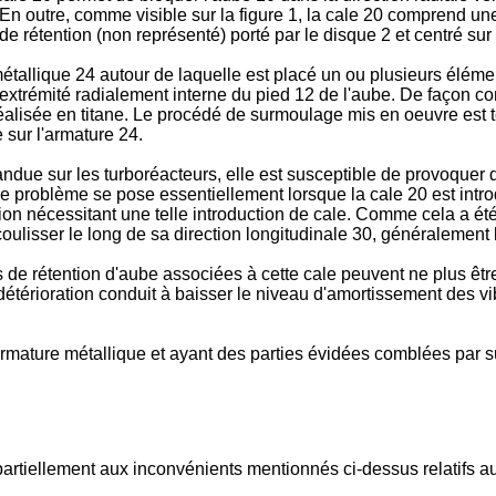
 En outre, comme visible sur la figure 1, la cale 20 comprend un
 rétention (non représenté) porté par le disque 2 et centré sur 
allique 24 autour de laquelle est placé un ou plusieurs éléme
 l'extrémité radialement interne du pied 12 de l'aube. De façon
 réalisée en titane. Le procédé de surmoulage mis en oeuvre est 
sur l'armature 24.
andue sur les turboréacteurs, elle est susceptible de provoquer
oblème se pose essentiellement lorsque la cale 20 est introduit
 nécessitant une telle introduction de cale. Comme cela a été sc
coulisser le long de sa direction longitudinale 30, généralement
s de rétention d'aube associées à cette cale peuvent ne plus être
 détérioration conduit à baisser le niveau d'amortissement des vi
rmature métallique et ayant des parties évidées comblées par 
rtiellement aux inconvénients mentionnés ci-dessus relatifs aux 