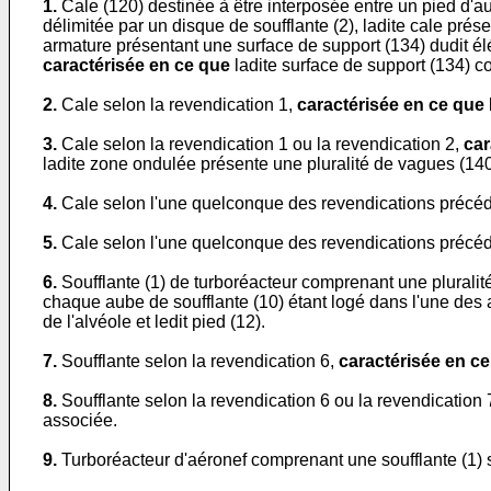
1.
Cale (120) destinée à être interposée entre un pied d'au
délimitée par un disque de soufflante (2), ladite cale pré
armature présentant une surface de support (134) dudit é
caractérisée en ce que
ladite surface de support (134) 
2.
Cale selon la revendication 1,
caractérisée en ce que
3.
Cale selon la revendication 1 ou la revendication 2,
car
ladite zone ondulée présente une pluralité de vagues (140)
4.
Cale selon l'une quelconque des revendications précé
5.
Cale selon l'une quelconque des revendications précé
6.
Soufflante (1) de turboréacteur comprenant une pluralité 
chaque aube de soufflante (10) étant logé dans l'une des 
de l'alvéole et ledit pied (12).
7.
Soufflante selon la revendication 6,
caractérisée en c
8.
Soufflante selon la revendication 6 ou la revendication 
associée.
9.
Turboréacteur d'aéronef comprenant une soufflante (1) 