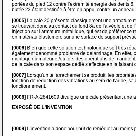
portées du pied 12 contre l'extrémité énergie des dents 6.
butée 22 étant destinée à être en appui contre un anneau de
[0005]
La cale 20 présente classiquement une armature mét
se trouvant donc au contact du fond 8a de l'alvéole et de
injection sur l'armature métallique, qui est de préférence
en matériau élastomère sur une surface de support prévue 
[0006]
Bien que cette solution technologique soit très rép
également dénommé problème de délaminage. En effet, ce pr
montage du moteur et/ou lors des opérations de manutention
de la cale dans son espace dédié s'effectue en la faisant 
[0007]
Lorsqu'un tel arrachement se produit, les propriété
fonction de réduction des vibrations au sein de l'aube, sa
fonctionnement.
[0008]
FR-A-2841609
divulgue une cale présentant une a
EXPOSÉ DE L'INVENTION
[0009]
L'invention a donc pour but de remédier au moins pa