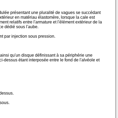
ndulée présentant une pluralité de vagues se succédant
térieur en matériau élastomère, lorsque la cale est
ent relatifs entre l'armature et l'élément extérieur de la
ace dédié sous l'aube.
t par injection sous pression.
ainsi qu'un disque définissant à sa périphérie une
ci-dessus étant interposée entre le fond de l'alvéole et
-dessus.
ssous.