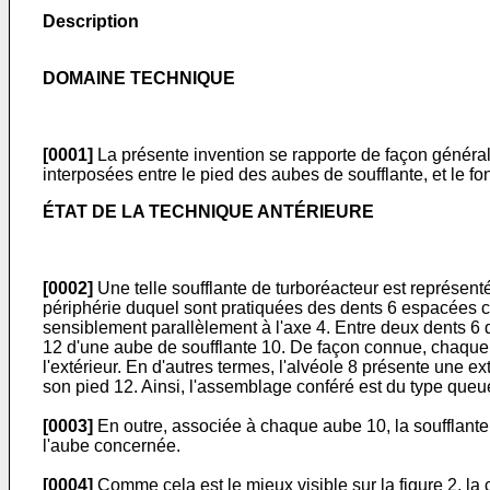
Description
DOMAINE TECHNIQUE
[0001]
La présente invention se rapporte de façon générale
interposées entre le pied des aubes de soufflante, et le fo
ÉTAT DE LA TECHNIQUE ANTÉRIEURE
[0002]
Une telle soufflante de turboréacteur est représenté
périphérie duquel sont pratiquées des dents 6 espacées ci
sensiblement parallèlement à l'axe 4. Entre deux dents 6 di
12 d'une aube de soufflante 10. De façon connue, chaque d
l'extérieur. En d'autres termes, l'alvéole 8 présente une e
son pied 12. Ainsi, l'assemblage conféré est du type queue
[0003]
En outre, associée à chaque aube 10, la soufflante 
l'aube concernée.
[0004]
Comme cela est le mieux visible sur la figure 2, la 