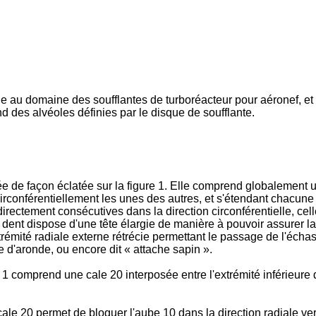
 au domaine des soufflantes de turboréacteur pour aéronef, et p
nd des alvéoles définies par le disque de soufflante.
e de façon éclatée sur la figure 1. Elle comprend globalement un
rconférentiellement les unes des autres, et s'étendant chacune
rectement consécutives dans la direction circonférentielle, cell
ent dispose d'une tête élargie de manière à pouvoir assurer la 
xtrémité radiale externe rétrécie permettant le passage de l'échas
 d'aronde, ou encore dit « attache sapin ».
1 comprend une cale 20 interposée entre l'extrémité inférieure 
cale 20 permet de bloquer l'aube 10 dans la direction radiale ver