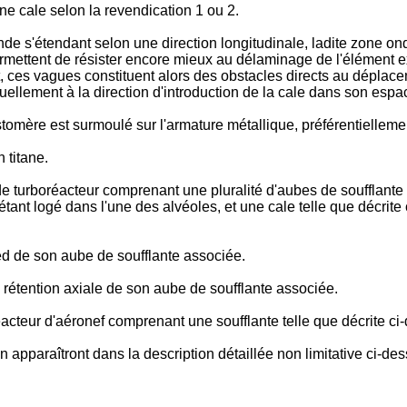
une cale selon la revendication 1 ou 2.
nde s'étendant selon une direction longitudinale, ladite zone o
mettent de résister encore mieux au délaminage de l'élément ex
et, ces vagues constituent alors des obstacles directs au déplacem
tuellement à la direction d'introduction de la cale dans son esp
tomère est surmoulé sur l'armature métallique, préférentiellemen
 titane.
e turboréacteur comprenant une pluralité d'aubes de soufflante 
étant logé dans l'une des alvéoles, et une cale telle que décrite 
d de son aube de soufflante associée.
rétention axiale de son aube de soufflante associée.
éacteur d'aéronef comprenant une soufflante telle que décrite ci
n apparaîtront dans la description détaillée non limitative ci-de