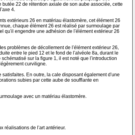
e butée 22 de rétention axiale de son aube associée, cette
l'axe 4.
nts extérieurs 26 en matériau élastomère, cet élément 26
 connue, chaque élément 26 est réalisé par surmoulage par
tel qu'il engendre une adhésion de l'élément extérieur 26
 des problèmes de décollement de l'élément extérieur 26,
e entre le pied 12 et le fond de l'alvéole 8a, durant le
hématisé sur la figure 1, il est noté que l'introduction
 légèrement curviligne.
 satisfaites. En outre, la cale disposant également d'une
brations subies par cette aube de soufflante en
surmoulage avec un matériau élastomère.
réalisations de l'art antérieur.