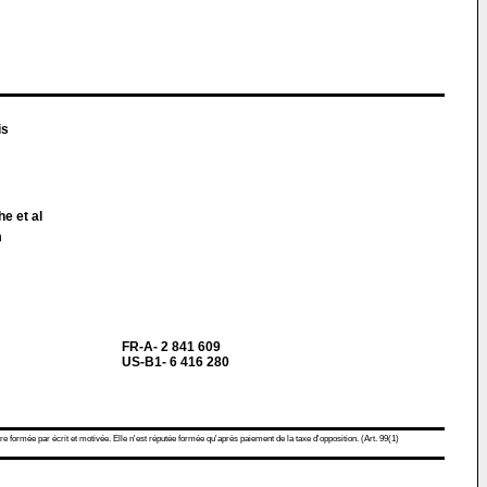
is
he et al
m
FR-A- 2 841 609
US-B1- 6 416 280
re formée par écrit et motivée. Elle n'est réputée formée qu'après paiement de la taxe d'opposition. (Art. 99(1)