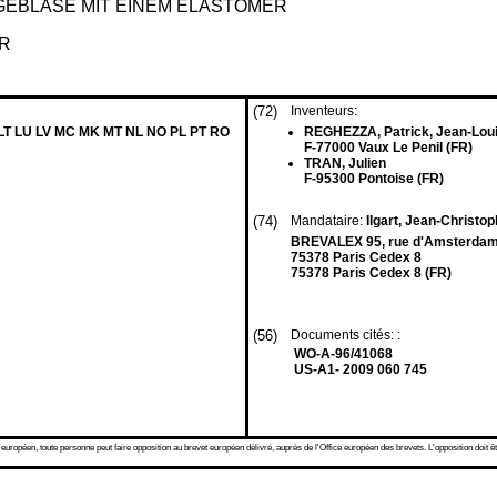
EBLÄSE MIT EINEM ELASTOMER
ER
(72)
Inventeurs:
 LT LU LV MC MK MT NL NO PL PT RO
REGHEZZA, Patrick, Jean-Lou
F-77000 Vaux Le Penil (FR)
TRAN, Julien
F-95300 Pontoise (FR)
(74)
Mandataire:
Ilgart, Jean-Christop
BREVALEX 95, rue d'Amsterda
75378 Paris Cedex 8
75378 Paris Cedex 8 (FR)
(56)
Documents cités: :
WO-A-96/41068
US-A1- 2009 060 745
 européen, toute personne peut faire opposition au brevet européen délivré, auprès de l'Office européen des brevets. L'opposition doit êt