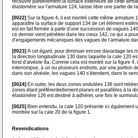
recouvre partiellement la surface extérieure de cette arma
élastomère sur l'armature 124, laisse libre une partie de l
[0022]
Sur la figure 4, il est montré cette même armature 
apparaître la surface de support 134 de cet élément extér
est en fait formée à partir d'une succession de vagues 140
ce dernier vient pénétrer dans les creux 142, ce qui a po
d'engagements mécaniques des vagues de l'armature dans 
[0023]
A cet égard, pour diminuer encore davantage les r
la direction longitudinale 130 dans laquelle la cale 120 e
fond d'alvéole 8a. Comme cela est montré sur la figure 4,
interrompue, à un ou plusieurs endroits, par une portion de
dans son alvéole, les vagues 140 s'étendent, dans le sens 
[0024]
En outre, les deux zones ondulées 136 sont reliées 
zones étant préférentiellement planes et parallèles à la di
élastomère 126 est destiné à adhérer, une fois le surmoula
[0025]
Bien entendu, la cale 120 présente ici également u
montrée sur la cale 20 de la figure 1.
Revendications