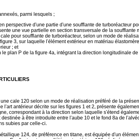
annexés, parmi lesquels ;
 en perspective d'une partie d'une soufflante de turboréacteur po
nte une vue partielle en section transversale de la soufflante mo
cale pour soufflante de turboréacteur, selon un mode de réalisat
a figure 3, sur laquelle l'élément extérieur en matériau élastomèr
ieur ; et
le plan P de la figure 4a, intégrant la direction longitudinale d
RTICULIERS
 une cale 120 selon un mode de réalisation préféré de la présente
de l'art antérieur décrite sur les figures 1 et 2, présente égale
igne, correspondant à la direction selon laquelle s'étend égalem
 destinée à être introduite entre l'aube 10 et le fond 8a de l'alvé
s subies par celle-ci.
métallique 124, de préférence en titane, est équipée d'un élémen