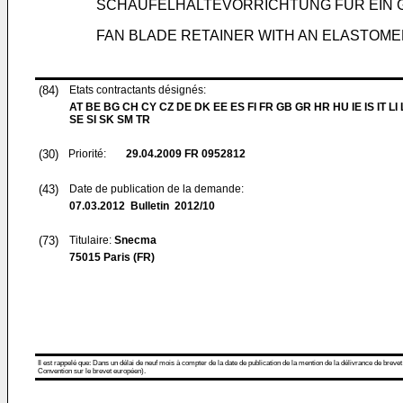
SCHAUFELHALTEVORRICHTUNG FÜR EIN G
FAN BLADE RETAINER WITH AN ELASTOM
(84)
Etats contractants désignés:
AT BE BG CH CY CZ DE DK EE ES FI FR GB GR HR HU IE IS IT LI
SE SI SK SM TR
(30)
Priorité:
29.04.2009
FR 0952812
(43)
Date de publication de la demande:
07.03.2012
Bulletin 2012/10
(73)
Titulaire:
Snecma
75015 Paris (FR)
Il est rappelé que: Dans un délai de neuf mois à compter de la date de publication de la mention de la délivrance de brevet
Convention sur le brevet européen).