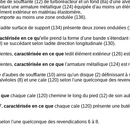
be de soufflante (12) de turboréacteur et un fond (8a) d'une alvé
sentant une armature métallique (124) équipée d'au moins un élé
lément extérieur en matériau élastomère,
comporte au moins une zone ondulée (136).
ladite surface de support (134) présente deux zones ondulées (
actérisée en ce qu'
elle prend la forme d'une bande s'étendant 
 se succédant selon ladite direction longitudinale (130).
dentes,
caractérisée en ce que
ledit élément extérieur (126) es
dentes,
caractérisée en ce que
l'armature métallique (124) est r
d'aubes de soufflante (10) ainsi qu'un disque (2) définissant à s
alvéoles (8) et une cale (120) selon l'une quelconque des revend
e que
chaque cale (120) chemine le long du pied (12) de son aub
7,
caractérisée en ce que
chaque cale (120) présente une butée
selon l'une quelconque des revendications 6 à 8.