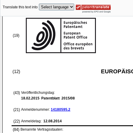
Translate this text into
(19)
EUROPÄIS
(12)
(43)
Veröffentlichungstag:
18.02.2015
Patentblatt 2015/08
(21)
Anmeldenummer:
14180595.2
(22)
Anmeldetag:
12.08.2014
(84)
Benannte Vertragsstaaten: