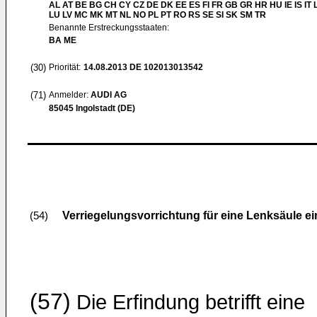
AL AT BE BG CH CY CZ DE DK EE ES FI FR GB GR HR HU IE IS IT L
LU LV MC MK MT NL NO PL PT RO RS SE SI SK SM TR
Benannte Erstreckungsstaaten:
BA ME
(30)
Priorität:
14.08.2013
DE 102013013542
(71)
Anmelder:
AUDI AG
85045 Ingolstadt (DE)
Verriegelungsvorrichtung für eine Lenksäule e
(54)
(57)
Die Erfindung betrifft eine