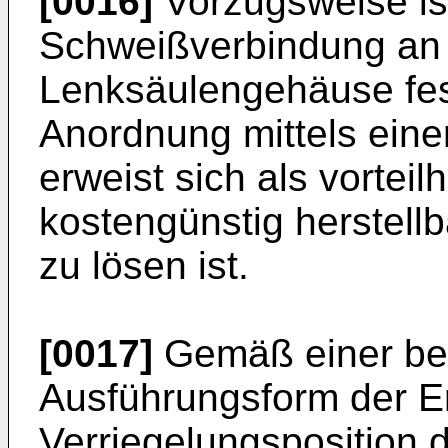
[0016]
Vorzugsweise ist
Schweißverbindung an 
Lenksäulengehäuse fes
Anordnung mittels ein
erweist sich als vorteil
kostengünstig herstell
zu lösen ist.
[0017]
Gemäß einer bes
Ausführungsform der Erf
Verriegelungsposition 