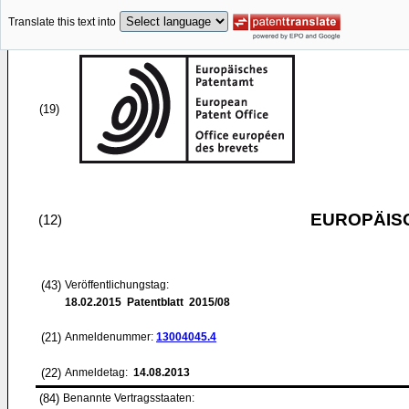
Translate this text into
(19)
EUROPÄIS
(12)
(43)
Veröffentlichungstag:
18.02.2015
Patentblatt 2015/08
(21)
Anmeldenummer:
13004045.4
(22)
Anmeldetag:
14.08.2013
(84)
Benannte Vertragsstaaten: