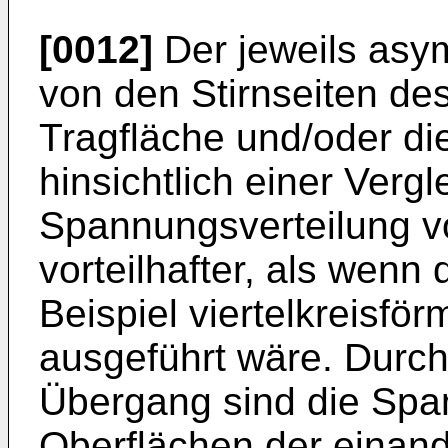
[0012]
Der jeweils asy
von den Stirnseiten de
Tragfläche und/oder di
hinsichtlich einer Ver
Spannungsverteilung vo
vorteilhafter, als wen
Beispiel viertelkreisfö
ausgeführt wäre. Durc
Übergang sind die Sp
Oberflächen der einand