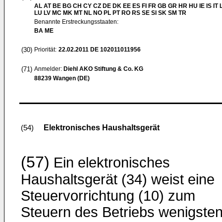
AL AT BE BG CH CY CZ DE DK EE ES FI FR GB GR HR HU IE IS IT L
LU LV MC MK MT NL NO PL PT RO RS SE SI SK SM TR
Benannte Erstreckungsstaaten:
BA ME
(30)
Priorität:
22.02.2011
DE 102011011956
(71)
Anmelder:
Diehl AKO Stiftung & Co. KG
88239 Wangen (DE)
Elektronisches Haushaltsgerät
(54)
(57)
Ein elektronisches
Haushaltsgerät (34) weist eine
Steuervorrichtung (10) zum
Steuern des Betriebs wenigste