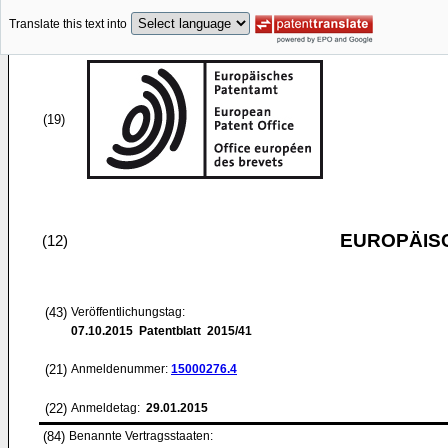
Translate this text into
(19)
EUROPÄIS
(12)
(43)
Veröffentlichungstag:
07.10.2015
Patentblatt 2015/41
(21)
Anmeldenummer:
15000276.4
(22)
Anmeldetag:
29.01.2015
(84)
Benannte Vertragsstaaten: