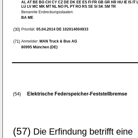
AL AT BE BG CH CY CZ DE DK EE ES FI FR GB GR HR HU IE IS IT L
LU LV MC MK MT NL NO PL PT RO RS SE SI SK SM TR
Benannte Erstreckungsstaaten:
BA ME
(30)
Priorität:
05.04.2014
DE 102014004933
(71)
Anmelder:
MAN Truck & Bus AG
80995 München (DE)
Elektrische Federspeicher-Feststellbremse
(54)
(57)
Die Erfindung betrifft eine