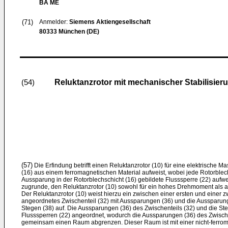
BA ME
(71)
Anmelder:
Siemens Aktiengesellschaft
80333 München (DE)
Reluktanzrotor mit mechanischer Stabilisier
(54)
(57)
Die Erfindung betrifft einen Reluktanzrotor (10) für eine elektrische 
(16) aus einem ferromagnetischen Material aufweist, wobei jede Rotorblec
Aussparung in der Rotorblechschicht (16) gebildete Flusssperre (22) aufwei
zugrunde, den Reluktanzrotor (10) sowohl für ein hohes Drehmoment als a
Der Reluktanzrotor (10) weist hierzu ein zwischen einer ersten und einer 
angeordnetes Zwischenteil (32) mit Aussparungen (36) und die Aussparu
Stegen (38) auf. Die Aussparungen (36) des Zwischenteils (32) und die Ste
Flusssperren (22) angeordnet, wodurch die Aussparungen (36) des Zwische
gemeinsam einen Raum abgrenzen. Dieser Raum ist mit einer nicht-ferr