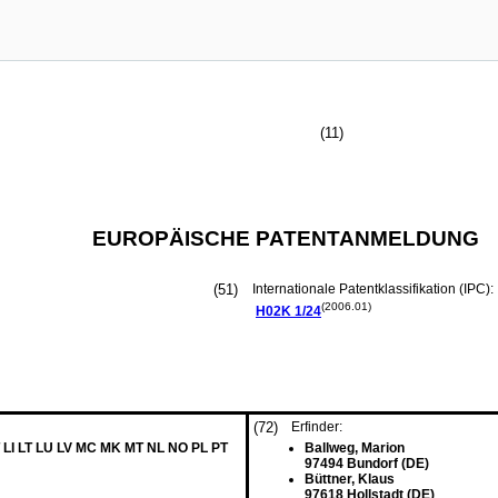
(11)
EUROPÄISCHE PATENTANMELDUNG
(51)
Internationale Patentklassifikation (IPC):
(2006.01)
H02K
1/24
(72)
Erfinder:
 LI LT LU LV MC MK MT NL NO PL PT
Ballweg, Marion
97494 Bundorf (DE)
Büttner, Klaus
97618 Hollstadt (DE)