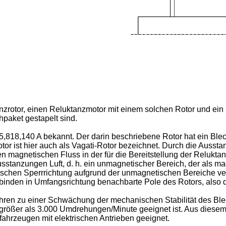
anzrotor, einen Reluktanzmotor mit einem solchen Rotor und ein 
hpaket gestapelt sind.
5,818,140 A
bekannt. Der darin beschriebene Rotor hat ein Ble
or ist hier auch als Vagati-Rotor bezeichnet. Durch die Auss
den magnetischen Fluss in der für die Bereitstellung der Relukt
usstanzungen Luft, d. h. ein unmagnetischer Bereich, der als m
tischen Sperrrichtung aufgrund der unmagnetischen Bereiche ver
rbinden in Umfangsrichtung benachbarte Pole des Rotors, also 
ren zu einer Schwächung der mechanischen Stabilität des Blec
 größer als 3.000 Umdrehungen/Minute geeignet ist. Aus diese
tfahrzeugen mit elektrischen Antrieben geeignet.