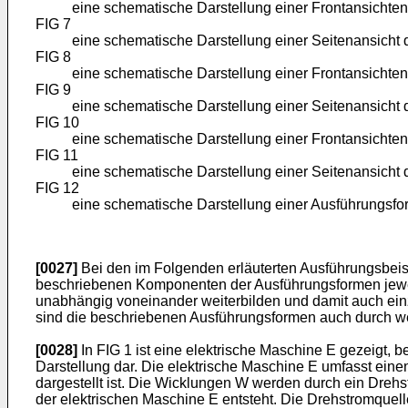
eine schematische Darstellung einer Frontansichte
FIG 7
eine schematische Darstellung einer Seitenansicht 
FIG 8
eine schematische Darstellung einer Frontansichte
FIG 9
eine schematische Darstellung einer Seitenansicht 
FIG 10
eine schematische Darstellung einer Frontansichte
FIG 11
eine schematische Darstellung einer Seitenansicht 
FIG 12
eine schematische Darstellung einer Ausführungsf
[0027]
Bei den im Folgenden erläuterten Ausführungsbeisp
beschriebenen Komponenten der Ausführungsformen jeweil
unabhängig voneinander weiterbilden und damit auch einz
sind die beschriebenen Ausführungsformen auch durch we
[0028]
In FIG 1 ist eine elektrische Maschine E gezeigt, 
Darstellung dar. Die elektrische Maschine E umfasst ein
dargestellt ist. Die Wicklungen W werden durch ein Dreh
der elektrischen Maschine E entsteht. Die Drehstromquell