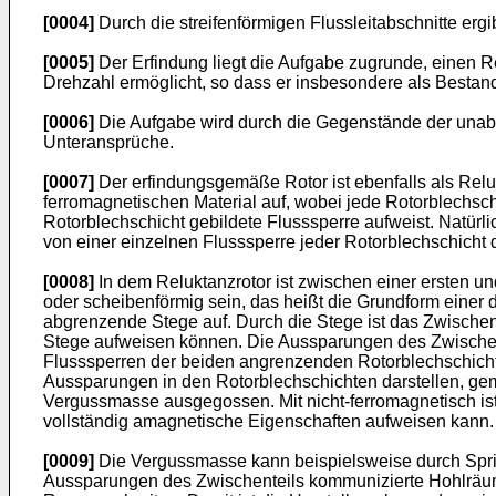
[0004]
Durch die streifenförmigen Flussleitabschnitte er
[0005]
Der Erfindung liegt die Aufgabe zugrunde, einen 
Drehzahl ermöglicht, so dass er insbesondere als Bestandte
[0006]
Die Aufgabe wird durch die Gegenstände der unabh
Unteransprüche.
[0007]
Der erfindungsgemäße Rotor ist ebenfalls als Relu
ferromagnetischen Material auf, wobei jede Rotorblechsc
Rotorblechschicht gebildete Flusssperre aufweist. Natürl
von einer einzelnen Flusssperre jeder Rotorblechschicht 
[0008]
In dem Reluktanzrotor ist zwischen einer ersten un
oder scheibenförmig sein, das heißt die Grundform eine
abgrenzende Stege auf. Durch die Stege ist das Zwischen
Stege aufweisen können. Die Aussparungen des Zwischent
Flusssperren der beiden angrenzenden Rotorblechschichte
Aussparungen in den Rotorblechschichten darstellen, ge
Vergussmasse ausgegossen. Mit nicht-ferromagnetisch is
vollständig amagnetische Eigenschaften aufweisen kann.
[0009]
Die Vergussmasse kann beispielsweise durch Sprit
Aussparungen des Zwischenteils kommunizierte Hohlräum