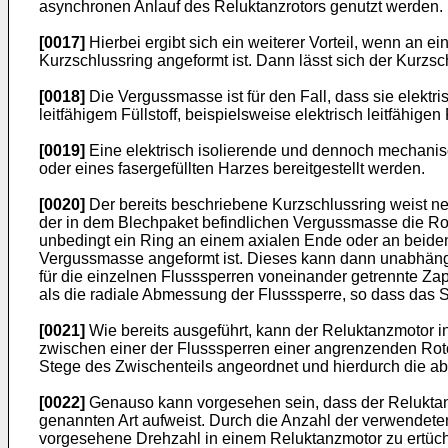
asynchronen Anlauf des Reluktanzrotors genutzt werden.
[0017]
Hierbei ergibt sich ein weiterer Vorteil, wenn an
Kurzschlussring angeformt ist. Dann lässt sich der Kurzsc
[0018]
Die Vergussmasse ist für den Fall, dass sie elektri
leitfähigem Füllstoff, beispielsweise elektrisch leitfähig
[0019]
Eine elektrisch isolierende und dennoch mechanisch
oder eines fasergefüllten Harzes bereitgestellt werden.
[0020]
Der bereits beschriebene Kurzschlussring weist ne
der in dem Blechpaket befindlichen Vergussmasse die Ro
unbedingt ein Ring an einem axialen Ende oder an beiden 
Vergussmasse angeformt ist. Dieses kann dann unabhängig
für die einzelnen Flusssperren voneinander getrennte Za
als die radiale Abmessung der Flusssperre, so dass das
[0021]
Wie bereits ausgeführt, kann der Reluktanzmotor i
zwischen einer der Flusssperren einer angrenzenden Rot
Stege des Zwischenteils angeordnet und hierdurch die 
[0022]
Genauso kann vorgesehen sein, dass der Reluktanz
genannten Art aufweist. Durch die Anzahl der verwendeten
vorgesehene Drehzahl in einem Reluktanzmotor zu ertüch