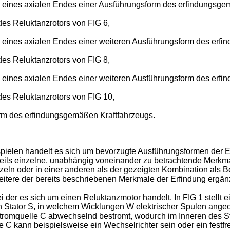
n eines axialen Endes einer Ausführungsform des erfindungsge
des Reluktanzrotors von FIG 6,
n eines axialen Endes einer weiteren Ausführungsform des erf
des Reluktanzrotors von FIG 8,
n eines axialen Endes einer weiteren Ausführungsform des erf
des Reluktanzrotors von FIG 10,
orm des erfindungsgemäßen Kraftfahrzeugs.
ielen handelt es sich um bevorzugte Ausführungsformen der Er
s einzelne, unabhängig voneinander zu betrachtende Merkmale
eln oder in einer anderen als der gezeigten Kombination als B
itere der bereits beschriebenen Merkmale der Erfindung ergän
bei der es sich um einen Reluktanzmotor handelt. In FIG 1 stell
en Stator S, in welchem Wicklungen W elektrischer Spulen angeo
stromquelle C abwechselnd bestromt, wodurch im Inneren des Sta
e C kann beispielsweise ein Wechselrichter sein oder ein festf