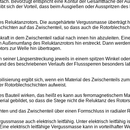
infach. Bevorzugt entspricht eine Kontur der Gesamtfläche der
ibt sich der Vorteil, dass beim Ausgießen oder Ausspritzen d
s Reluktanzrotors. Die ausgehärtete Vergussmasse überträgt 
chichten auf das Zwischenteil, so dass auch die Rotorblechschi
raft in dem Zwischenteil radial nach innen hin abzuleiten. Eine 
 Außenumfang des Reluktanzrotors hin erstreckt. Dann werden d
ors zur Welle hin übertragen.
in seiner Längserstreckung jeweils in einem spitzen Winkel oder
nd des beschriebenen Verlaufs der Flusssperren besonders labi
isierung ergibt sich, wenn ein Material des Zwischenteils zumi
er Rotorblechschichten aufweist.
es Bauteil wirken, das heißt es kann aus ferromagnetischem Mat
ial gebildet, so dass die Stege nicht die Reluktanz des Rotors
ten und das Zwischenteil über einen Formschluss in radialer 
ussmasse auch elektrisch leitfähig. Unter elektrisch leitfähig i
Eine elektrisch leitfähige Vergussmasse kann in vorteilhafter We