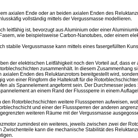
 einem axialen Ende oder an beiden axialen Enden des Reluktan
hlusskäfig vollständig mittels der Vergussmasse modellieren.
sch leitfähig ist, bevorzugt aus Aluminium oder einer Aluminiuml
en Fasern, wie beispielsweise Carbon-Nanotubes, oder einem elekt
 stabile Vergussmasse kann mittels eines fasergefüllten Kunsts
ben der elektrischen Leitfähigkeit noch den Vorteil auf, dass 
torblechschichten zusammenhält. In diesem Zusammenhang sieht
axialen Enden des Reluktanzrotors bereitgestellt wird, sonder
 von einer Ringform die Haltekraft für die Rotorblechschicht
pfen als Spannelement angeformt sein. Der Durchmesser jedes S
 Spannelement an einem Rand der Flusssperre in einem Auflage
n den Rotorblechschichten weitere Flusssperren aufweisen, wo
orblechschicht und einer der Flusssperren der anderen angre
abgegrenzten weiteren Räume mit der Vergussmasse ausgegosse
motor zumindest ein weiteres, jeweils zwischen zwei der Roto
 Zwischenteile kann die mechanische Stabilität des Reluktanzro
tigen.