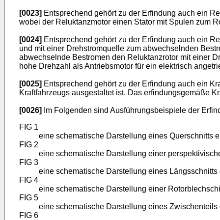
[0023]
Entsprechend gehört zu der Erfindung auch ein Rel
wobei der Reluktanzmotor einen Stator mit Spulen zum Ro
[0024]
Entsprechend gehört zu der Erfindung auch ein Re
und mit einer Drehstromquelle zum abwechselnden Bestro
abwechselnde Bestromen den Reluktanzrotor mit einer Dre
hohe Drehzahl als Antriebsmotor für ein elektrisch angetr
[0025]
Entsprechend gehört zu der Erfindung auch ein Kra
Kraftfahrzeugs ausgestaltet ist. Das erfindungsgemäße Kr
[0026]
Im Folgenden sind Ausführungsbeispiele der Erfind
FIG 1
eine schematische Darstellung eines Querschnitts
FIG 2
eine schematische Darstellung einer perspektivisc
FIG 3
eine schematische Darstellung eines Längsschnitts 
FIG 4
eine schematische Darstellung einer Rotorblechschi
FIG 5
eine schematische Darstellung eines Zwischenteils 
FIG 6