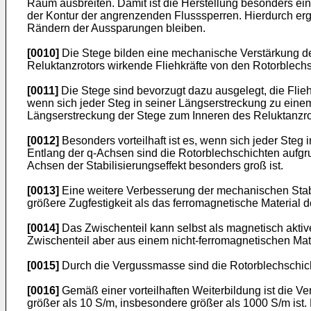
Raum ausbreiten. Damit ist die Herstellung besonders e
der Kontur der angrenzenden Flusssperren. Hierdurch erg
Rändern der Aussparungen bleiben.
[0010]
Die Stege bilden eine mechanische Verstärkung de
Reluktanzrotors wirkende Fliehkräfte von den Rotorblechs
[0011]
Die Stege sind bevorzugt dazu ausgelegt, die Fliehk
wenn sich jeder Steg in seiner Längserstreckung zu einem
Längserstreckung der Stege zum Inneren des Reluktanzrot
[0012]
Besonders vorteilhaft ist es, wenn sich jeder Steg 
Entlang der q-Achsen sind die Rotorblechschichten aufgru
Achsen der Stabilisierungseffekt besonders groß ist.
[0013]
Eine weitere Verbesserung der mechanischen Stabil
größere Zugfestigkeit als das ferromagnetische Material d
[0014]
Das Zwischenteil kann selbst als magnetisch aktiv
Zwischenteil aber aus einem nicht-ferromagnetischen Mater
[0015]
Durch die Vergussmasse sind die Rotorblechschich
[0016]
Gemäß einer vorteilhaften Weiterbildung ist die Verg
größer als 10 S/m, insbesondere größer als 1000 S/m ist. 