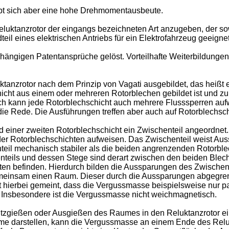
gibt sich aber eine hohe Drehmomentausbeute.
Reluktanzrotor der eingangs bezeichneten Art anzugeben, der 
il eines elektrischen Antriebs für ein Elektrofahrzeug geeignet 
ängigen Patentansprüche gelöst. Vorteilhafte Weiterbildungen
ktanzrotor nach dem Prinzip von Vagati ausgebildet, das heißt 
hicht aus einem oder mehreren Rotorblechen gebildet ist und z
ich kann jede Rotorblechschicht auch mehrere Flusssperren aufw
die Rede. Die Ausführungen treffen aber auch auf Rotorblechsc
d einer zweiten Rotorblechschicht ein Zwischenteil angeordnet
r der Rotorblechschichten aufweisen. Das Zwischenteil weist 
teil mechanisch stabiler als die beiden angrenzenden Rotorble
eils und dessen Stege sind derart zwischen den beiden Blech
n befinden. Hierdurch bilden die Aussparungen des Zwischentei
meinsam einen Raum. Dieser durch die Aussparungen abgegrenz
t hierbei gemeint, dass die Vergussmasse beispielsweise nur 
 Insbesondere ist die Vergussmasse nicht weichmagnetisch.
zgießen oder Ausgießen des Raumes in den Reluktanzrotor ein
e darstellen, kann die Vergussmasse an einem Ende des Relukt