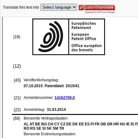
Translate this text into
(19)
(12)
(43)
Veröffentlichungstag:
07.10.2015
Patentblatt 2015/41
(21)
Anmeldenummer:
14162700.0
(22)
Anmeldetag:
31.03.2014
(84)
Benannte Vertragsstaaten:
AL AT BE BG CH CY CZ DE DK EE ES FI FR GB GR HR HU IE IS IT
RO RS SE SI SK SM TR
Benannte Erstreckungsstaaten: