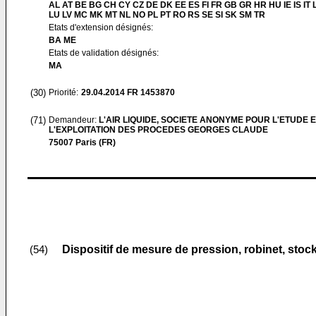
AL AT BE BG CH CY CZ DE DK EE ES FI FR GB GR HR HU IE IS IT L
LU LV MC MK MT NL NO PL PT RO RS SE SI SK SM TR
Etats d'extension désignés:
BA ME
Etats de validation désignés:
MA
(30)
Priorité:
29.04.2014
FR 1453870
(71)
Demandeur:
L'AIR LIQUIDE, SOCIETE ANONYME POUR L'ETUDE 
L'EXPLOITATION DES PROCEDES GEORGES CLAUDE
75007 Paris (FR)
Dispositif de mesure de pression, robinet, stock
(54)