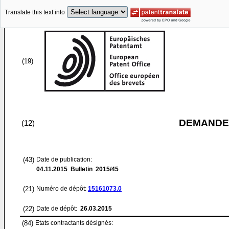
Translate this text into
(19)
DEMANDE
(12)
(43)
Date de publication:
04.11.2015
Bulletin 2015/45
(21)
Numéro de dépôt:
15161073.0
(22)
Date de dépôt:
26.03.2015
(84)
Etats contractants désignés: