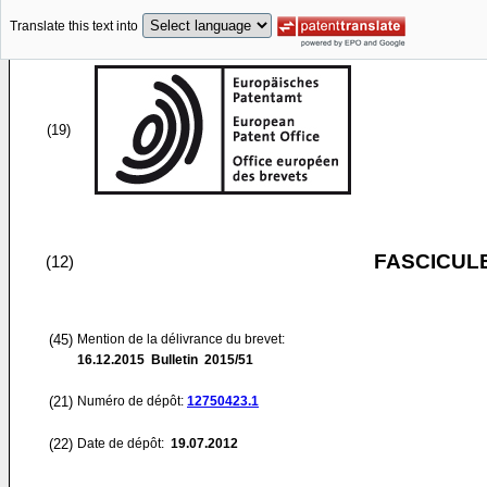
Translate this text into
(19)
FASCICUL
(12)
(45)
Mention de la délivrance du brevet:
16.12.2015
Bulletin 2015/51
(21)
Numéro de dépôt:
12750423.1
(22)
Date de dépôt:
19.07.2012