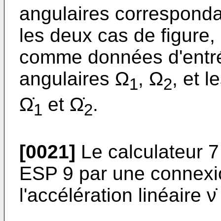
angulaires corresponda
les deux cas de figure, 
comme données d'entrée
angulaires Ω
, Ω
, et 
1
2
Ω̇
et Ω̇
.
1
2
[0021]
Le calculateur 7
ESP 9 par une connexio
l'accélération linéaire ν