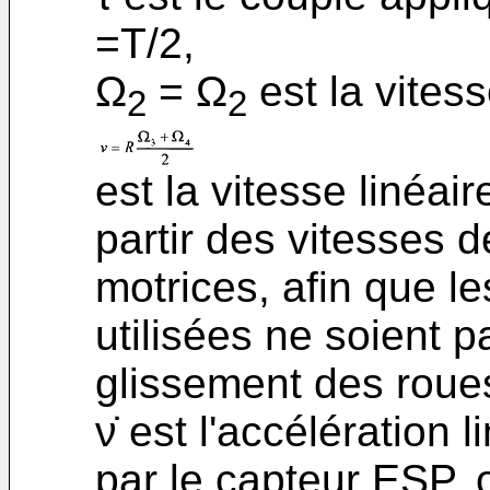
=T/2,
Ω
= Ω
est la vitess
2
2
est la vitesse linéai
partir des vitesses 
motrices, afin que le
utilisées ne soient p
glissement des roue
ν̇ est l'accélération
par le capteur ESP, 