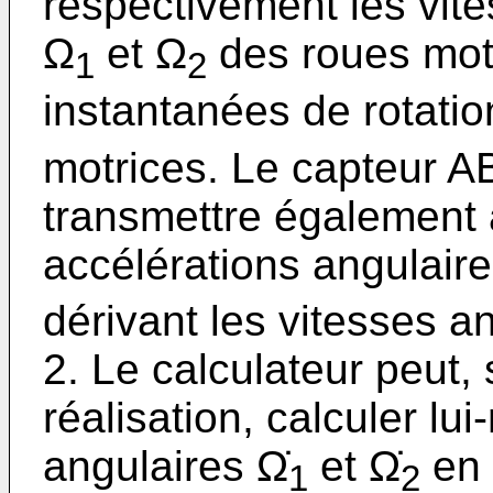
respectivement les vite
Ω
et Ω
des roues motr
1
2
instantanées de rotati
motrices. Le capteur A
transmettre également a
accélérations angulaire
dérivant les vitesses a
2. Le calculateur peut,
réalisation, calculer l
angulaires Ω̇
et Ω̇
en 
1
2