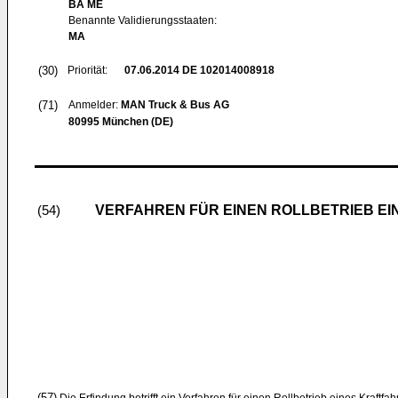
BA ME
Benannte Validierungsstaaten:
MA
(30)
Priorität:
07.06.2014
DE 102014008918
(71)
Anmelder:
MAN Truck & Bus AG
80995 München (DE)
VERFAHREN FÜR EINEN ROLLBETRIEB E
(54)
(57)