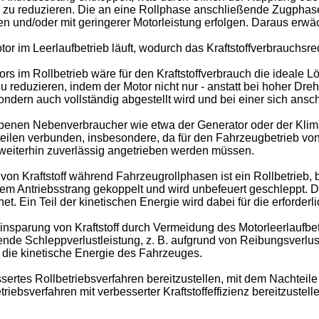
u reduzieren. Die an eine Rollphase anschließende Zugphase 
en und/oder mit geringerer Motorleistung erfolgen. Daraus erwäch
tor im Leerlaufbetrieb läuft, wodurch das Kraftstoffverbrauchsre
im Rollbetrieb wäre für den Kraftstoffverbrauch die ideale Lös
u reduzieren, indem der Motor nicht nur - anstatt bei hoher Dr
sondern auch vollständig abgestellt wird und bei einer sich an
ebenen Nebenverbraucher wie etwa der Generator oder der Klima
teilen verbunden, insbesondere, da für den Fahrzeugbetrieb vo
 weiterhin zuverlässig angetrieben werden müssen.
von Kraftstoff während Fahrzeugrollphasen ist ein Rollbetrieb, 
dem Antriebsstrang gekoppelt und wird unbefeuert geschleppt. D
. Ein Teil der kinetischen Energie wird dabei für die erforder
Einsparung von Kraftstoff durch Vermeidung des Motorleerlaufbe
ierende Schleppverlustleistung, z. B. aufgrund von Reibungsverl
 die kinetische Energie des Fahrzeuges.
essertes Rollbetriebsverfahren bereitzustellen, mit dem Nacht
iebsverfahren mit verbesserter Kraftstoffeffizienz bereitzustell