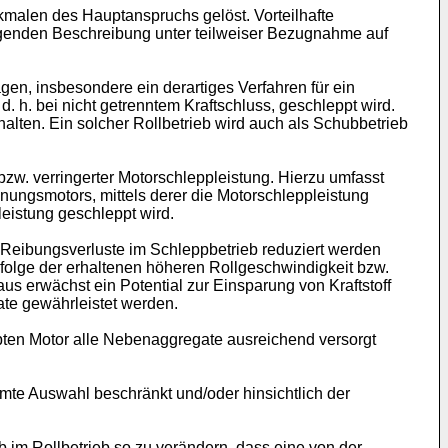
malen des Hauptanspruchs gelöst. Vorteilhafte
genden Beschreibung unter teilweiser Bezugnahme auf
en, insbesondere ein derartiges Verfahren für ein
 h. bei nicht getrenntem Kraftschluss, geschleppt wird.
alten. Ein solcher Rollbetrieb wird auch als Schubbetrieb
zw. verringerter Motorschleppleistung. Hierzu umfasst
nungsmotors, mittels derer die Motorschleppleistung
leistung geschleppt wird.
 Reibungsverluste im Schleppbetrieb reduziert werden
folge der erhaltenen höheren Rollgeschwindigkeit bzw.
aus erwächst ein Potential zur Einsparung von Kraftstoff
te gewährleistet werden.
pten Motor alle Nebenaggregate ausreichend versorgt
immte Auswahl beschränkt und/oder hinsichtlich der
eb im Rollbetrieb so zu verändern, dass eine von der