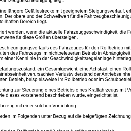
 Fahrzeugbeschleunigung liegt.
ine längere Gefällestrecke mit geeignetem Steigungsverlauf, erk
ieren. Der obere und der Schwellwert für die Fahrzeugbeschleun
ilhaften Bereich liegt.
tiviert werden, wenn die aktuelle Fahrzeuggeschwindigkeit, die
enwerte für diese Größen übersteigen.
chleunigungsverlaufs des Fahrzeuges für den Rollbetrieb mit 
ten des Fahrzeugs im nichtbefeuerten Betrieb in Abhängigkeit 
 einer Kennlinie in der Geschwindigkeitsregelanlage hinterlegt
ladungszustand, ein Gesamtgewicht, eine Achslast, einen Rol
riebseinheit verursachten Verlustwiderstand der Antriebseinhe
en Betrieb, beispielsweise im Rollbetrieb oder im Schubbetrie
rrichtung zur Steuerung eines Betriebs eines Kraftfahrzeugs mi
ie dieses vorstehend beschrieben wurde, eingerichtet ist.
ahrzeug mit einer solchen Vorrichtung.
werden im Folgenden unter Bezug auf die beigefügten Zeichnung