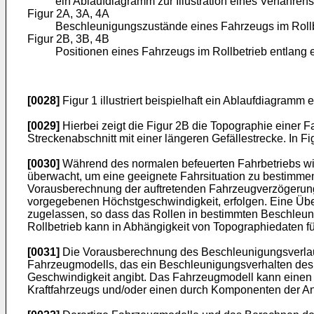
ein Ablaufdiagramm zur Illustration eines Verfahren
Figur 2A, 3A, 4A
Beschleunigungszustände eines Fahrzeugs im Rollbe
Figur 2B, 3B, 4B
Positionen eines Fahrzeugs im Rollbetrieb entlang e
[0028]
Figur 1 illustriert beispielhaft ein Ablaufdiagram
[0029]
Hierbei zeigt die Figur 2B die Topographie einer F
Streckenabschnitt mit einer längeren Gefällestrecke. In F
[0030]
Während des normalen befeuerten Fahrbetriebs wir
überwacht, um eine geeignete Fahrsituation zu bestimmen,
Vorausberechnung der auftretenden Fahrzeugverzögerung 
vorgegebenen Höchstgeschwindigkeit, erfolgen. Eine Übe
zugelassen, so dass das Rollen in bestimmten Beschleun
Rollbetrieb kann in Abhängigkeit von Topographiedaten f
[0031]
Die Vorausberechnung des Beschleunigungsverlaufs
Fahrzeugmodells, das ein Beschleunigungsverhalten des F
Geschwindigkeit angibt. Das Fahrzeugmodell kann einen 
Kraftfahrzeugs und/oder einen durch Komponenten der Antr