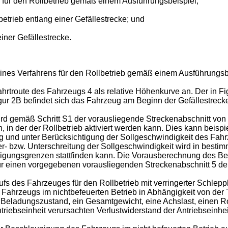
s für den Rollbetrieb gemäß einem Ausführungsbeispiel;
trieb entlang einer Gefällestrecke; und
iner Gefällestrecke.
m eines Verfahrens für den Rollbetrieb gemäß einem Ausführungsb
ahrtroute des Fahrzeugs 4 als relative Höhenkurve an. Der in Fi
igur 2B befindet sich das Fahrzeug am Beginn der Gefällestreck
d gemäß Schritt S1 der vorausliegende Streckenabschnitt von e
 in der der Rollbetrieb aktiviert werden kann. Dies kann beisp
und unter Berücksichtigung der Sollgeschwindigkeit des Fahrz
r- bzw. Unterschreitung der Sollgeschwindigkeit wird in bes
igungsgrenzen stattfinden kann. Die Vorausberechnung des Be
ür einen vorgegebenen vorausliegenden Streckenabschnitt 5 der
 des Fahrzeuges für den Rollbetrieb mit verringerter Schleppl
ahrzeugs im nichtbefeuerten Betrieb in Abhängigkeit von der T
Beladungszustand, ein Gesamtgewicht, eine Achslast, einen R
iebseinheit verursachten Verlustwiderstand der Antriebseinhei