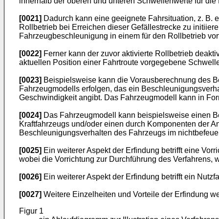
innerhalb der oberen und unteren Schwellenwerte für die
[0021]
Dadurch kann eine geeignete Fahrsituation, z. B. e
Rollbetrieb bei Erreichen dieser Gefällestrecke zu initi
Fahrzeugbeschleunigung in einem für den Rollbetrieb vorte
[0022]
Ferner kann der zuvor aktivierte Rollbetrieb deak
aktuellen Position einer Fahrtroute vorgegebene Schwell
[0023]
Beispielsweise kann die Vorausberechnung des Bes
Fahrzeugmodells erfolgen, das ein Beschleunigungsverhal
Geschwindigkeit angibt. Das Fahrzeugmodell kann in Form
[0024]
Das Fahrzeugmodell kann beispielsweise einen Be
Kraftfahrzeugs und/oder einen durch Komponenten der Ant
Beschleunigungsverhalten des Fahrzeugs im nichtbefeuert
[0025]
Ein weiterer Aspekt der Erfindung betrifft eine Vo
wobei die Vorrichtung zur Durchführung des Verfahrens, w
[0026]
Ein weiterer Aspekt der Erfindung betrifft ein Nutzf
[0027]
Weitere Einzelheiten und Vorteile der Erfindung 
Figur 1