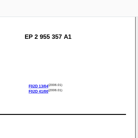
EP 2 955 357 A1
(2006.01)
F02D
13/04
(2006.01)
F02D
41/00