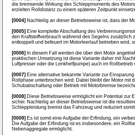
die bremsende Wirkung des Schleppmoments des Motors z
erzielten Rolldistanz zu einem späteren Zeitpunkt einsetz
[0004]
Nachteilig an dieser Betriebsweise ist, dass der Mo
[0005]
Eine komplette Abschaltung des Verbrennungsmotors 
den Kraftstoffverbrauch während des Segelns zusätzlich z
entkoppelt und befeuert im Motorleerlauf betrieben wird, 
[0006]
In diesem Fall werden die über den Motor angetri
praktischen Umsetzung ist diese Variante daher mit Nach
Luftpresser oder die Lenkhelfpumpe) auch im Rollbetrieb
[0007]
Eine alternative bekannte Variante zur Einsparung 
Rollphase unterbrochen wird. Dabei bleibt der Motor mit 
Schubabschaltung oder Betrieb mit Motorbremse bezeichnet
[0008]
Diese Betriebsweise ermöglicht ein Potential zur 
sicher. Nachteilig an dieser Betriebsweise ist die result
Schleppleistung bremst das Fahrzeug und reduziert somit
[0009]
Es ist somit eine Aufgabe der Erfindung, ein verb
Die Aufgabe der Erfindung ist es insbesondere, ein Rollbetr
Nebenaggregate ermöglicht.