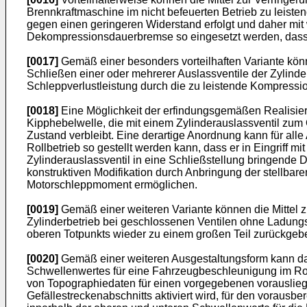
Brennkraftmaschine im nicht befeuerten Betrieb zu leist
gegen einen geringeren Widerstand erfolgt und daher mit
Dekompressionsdauerbremse so eingesetzt werden, dass di
[0017]
Gemäß einer besonders vorteilhaften Variante könne
Schließen einer oder mehrerer Auslassventile der Zylinde
Schleppverlustleistung durch die zu leistende Kompressio
[0018]
Eine Möglichkeit der erfindungsgemäßen Realisierun
Kipphebelwelle, die mit einem Zylinderauslassventil zum 
Zustand verbleibt. Eine derartige Anordnung kann für alle
Rollbetrieb so gestellt werden kann, dass er in Eingriff m
Zylinderauslassventil in eine Schließstellung bringende 
konstruktiven Modifikation durch Anbringung der stellbare
Motorschleppmoment ermöglichen.
[0019]
Gemäß einer weiteren Variante können die Mittel zu
Zylinderbetrieb bei geschlossenen Ventilen ohne Ladungsw
oberen Totpunkts wieder zu einem großen Teil zurückgeben
[0020]
Gemäß einer weiteren Ausgestaltungsform kann das
Schwellenwertes für eine Fahrzeugbeschleunigung im Rol
von Topographiedaten für einen vorgegebenen vorausliege
Gefällestreckenabschnitts aktiviert wird, für den voraus