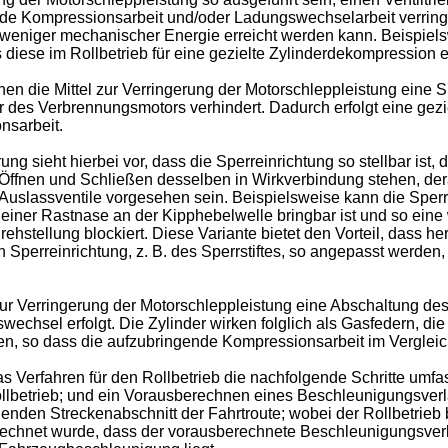
ende Kompressionsarbeit und/oder Ladungswechselarbeit verring
 weniger mechanischer Energie erreicht werden kann. Beispiel
ese im Rollbetrieb für eine gezielte Zylinderdekompression ei
n die Mittel zur Verringerung der Motorschleppleistung eine Spe
r des Verbrennungsmotors verhindert. Dadurch erfolgt eine gezi
nsarbeit.
g sieht hierbei vor, dass die Sperreinrichtung so stellbar ist
Öffnen und Schließen desselben in Wirkverbindung stehen, dera
 Auslassventile vorgesehen sein. Beispielsweise kann die Sperre
it einer Rastnase an der Kipphebelwelle bringbar ist und so ein
Drehstellung blockiert. Diese Variante bietet den Vorteil, dass
n Sperreinrichtung, z. B. des Sperrstiftes, so angepasst werden,
r Verringerung der Motorschleppleistung eine Abschaltung des V
echsel erfolgt. Die Zylinder wirken folglich als Gasfedern, d
, so dass die aufzubringende Kompressionsarbeit im Vergleich 
 Verfahren für den Rollbetrieb die nachfolgende Schritte umfa
lbetrieb; und ein Vorausberechnen eines Beschleunigungsverla
nden Streckenabschnitt der Fahrtroute; wobei der Rollbetrieb 
berechnet wurde, dass der vorausberechnete Beschleunigungsver