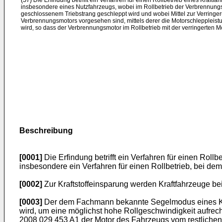
Die Erfindung betrifft ein Verfahren für einen Rollbetrieb eines Kraftf
insbesondere eines Nutzfahrzeugs, wobei im Rollbetrieb der Verbrennung
geschlossenem Triebstrang geschleppt wird und wobei Mittel zur Verringe
Verbrennungsmotors vorgesehen sind, mittels derer die Motorschleppleistu
wird, so dass der Verbrennungsmotor im Rollbetrieb mit der verringerten M
Beschreibung
[0001]
Die Erfindung betrifft ein Verfahren für einen Roll
insbesondere ein Verfahren für einen Rollbetrieb, bei d
[0002]
Zur Kraftstoffeinsparung werden Kraftfahrzeuge be
[0003]
Der dem Fachmann bekannte Segelmodus eines Kraft
wird, um eine möglichst hohe Rollgeschwindigkeit aufrech
2008 029 453 A1
der Motor des Fahrzeugs vom restlichen 