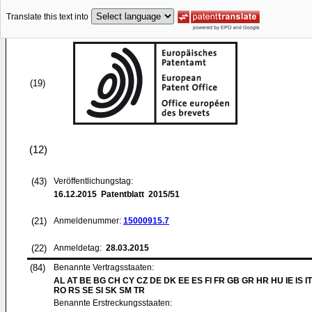
Translate this text into
(19)
(12)
(43)
Veröffentlichungstag:
16.12.2015
Patentblatt 2015/51
(21)
Anmeldenummer:
15000915.7
(22)
Anmeldetag:
28.03.2015
(84)
Benannte Vertragsstaaten:
AL AT BE BG CH CY CZ DE DK EE ES FI FR GB GR HR HU IE IS IT
RO RS SE SI SK SM TR
Benannte Erstreckungsstaaten: