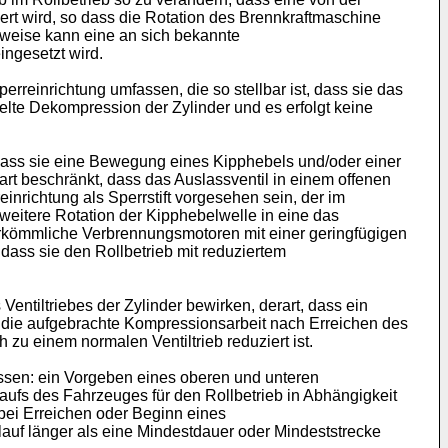
ert wird, so dass die Rotation des Brennkraftmaschine
sweise kann eine an sich bekannte
ngesetzt wird.
rreinrichtung umfassen, die so stellbar ist, dass sie das
elte Dekompression der Zylinder und es erfolgt keine
, dass sie eine Bewegung eines Kipphebels und/oder einer
rt beschränkt, dass das Auslassventil in einem offenen
inrichtung als Sperrstift vorgesehen sein, der im
e weitere Rotation der Kipphebelwelle in eine das
 herkömmliche Verbrennungsmotoren mit einer geringfügigen
 dass sie den Rollbetrieb mit reduziertem
entiltriebes der Zylinder bewirken, derart, dass ein
ie die aufgebrachte Kompressionsarbeit nach Erreichen des
zu einem normalen Ventiltrieb reduziert ist.
ssen: ein Vorgeben eines oberen und unteren
ufs des Fahrzeuges für den Rollbetrieb in Abhängigkeit
bei Erreichen oder Beginn eines
lauf länger als eine Mindestdauer oder Mindeststrecke