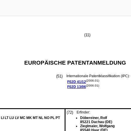
(11)
EUROPÄISCHE PATENTANMELDUNG
(51)
Internationale Patentklassifikation (IPC):
(2006.01)
F02D
41/12
(2006.01)
F02D
13/06
(72)
Erfinder:
 LI LT LU LV MC MK MT NL NO PL PT
Döbereiner, Rolf
85221 Dachau (DE)
Zieglmaier, Wolfgang
85540 Haar (DE)