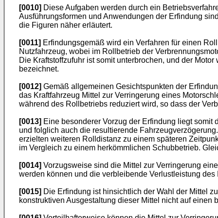
[0010]
Diese Aufgaben werden durch ein Betriebsverfahre
Ausführungsformen und Anwendungen der Erfindung sind
die Figuren näher erläutert.
[0011]
Erfindungsgemäß wird ein Verfahren für einen Roll
Nutzfahrzeug, wobei im Rollbetrieb der Verbrennungsmotor
Die Kraftstoffzufuhr ist somit unterbrochen, und der Mot
bezeichnet.
[0012]
Gemäß allgemeinen Gesichtspunkten der Erfindung e
das Kraftfahrzeug Mittel zur Verringerung eines Motorsc
während des Rollbetriebs reduziert wird, so dass der Ver
[0013]
Eine besonderer Vorzug der Erfindung liegt somit 
und folglich auch die resultierende Fahrzeugverzögerung
erzielten weiteren Rolldistanz zu einem späteren Zeitpunk
im Vergleich zu einem herkömmlichen Schubbetrieb. Glei
[0014]
Vorzugsweise sind die Mittel zur Verringerung ein
werden können und die verbleibende Verlustleistung des Mo
[0015]
Die Erfindung ist hinsichtlich der Wahl der Mittel 
konstruktiven Ausgestaltung dieser Mittel nicht auf einen
[0016]
Vorteilhafterweise können die Mittel zur Verringeru