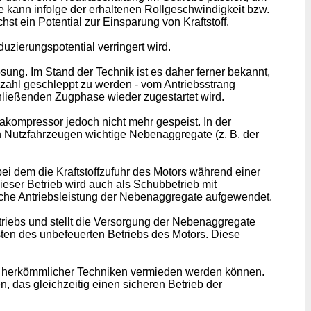
kann infolge der erhaltenen Rollgeschwindigkeit bzw.
st ein Potential zur Einsparung von Kraftstoff.
duzierungspotential verringert wird.
ung. Im Stand der Technik ist es daher ferner bekannt,
ehzahl geschleppt zu werden - vom Antriebsstrang
schließenden Zugphase wieder zugestartet wird.
kompressor jedoch nicht mehr gespeist. In der
n Nutzfahrzeugen wichtige Nebenaggregate (z. B. der
bei dem die Kraftstoffzufuhr des Motors während einer
ieser Betrieb wird auch als Schubbetrieb mit
liche Antriebsleistung der Nebenaggregate aufgewendet.
triebs und stellt die Versorgung der Nebenaggregate
usten des unbefeuerten Betriebs des Motors. Diese
eile herkömmlicher Techniken vermieden werden können.
en, das gleichzeitig einen sicheren Betrieb der