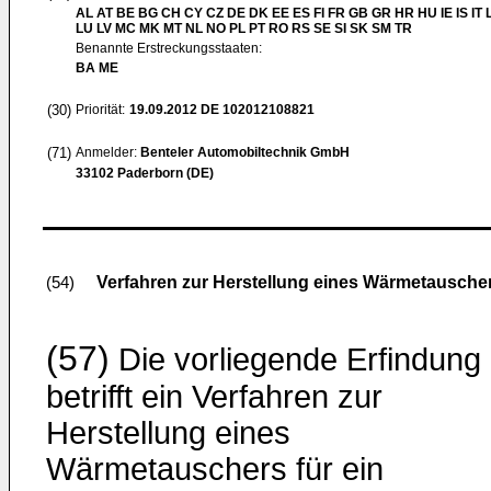
AL AT BE BG CH CY CZ DE DK EE ES FI FR GB GR HR HU IE IS IT L
LU LV MC MK MT NL NO PL PT RO RS SE SI SK SM TR
Benannte Erstreckungsstaaten:
BA ME
(30)
Priorität:
19.09.2012
DE 102012108821
(71)
Anmelder:
Benteler Automobiltechnik GmbH
33102 Paderborn (DE)
Verfahren zur Herstellung eines Wärmetausche
(54)
(57)
Die vorliegende Erfindung
betrifft ein Verfahren zur
Herstellung eines
Wärmetauschers für ein