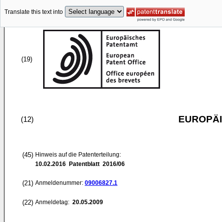
Translate this text into
(19)
EUROPÄI
(12)
(45)
Hinweis auf die Patenterteilung:
10.02.2016
Patentblatt 2016/06
(21)
Anmeldenummer:
09006827.1
(22)
Anmeldetag:
20.05.2009