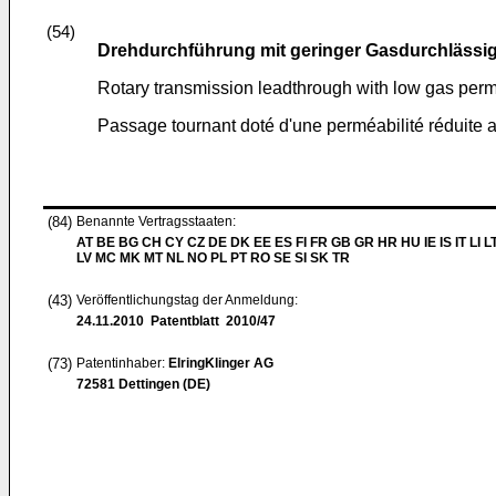
(54)
Drehdurchführung mit geringer Gasdurchlässig
Rotary transmission leadthrough with low gas perm
Passage tournant doté d'une perméabilité réduite 
(84)
Benannte Vertragsstaaten:
AT BE BG CH CY CZ DE DK EE ES FI FR GB GR HR HU IE IS IT LI L
LV MC MK MT NL NO PL PT RO SE SI SK TR
(43)
Veröffentlichungstag der Anmeldung:
24.11.2010
Patentblatt 2010/47
(73)
Patentinhaber:
ElringKlinger AG
72581 Dettingen (DE)