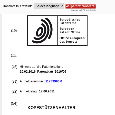
Translate this text into
(19)
(12)
(45)
Hinweis auf die Patenterteilung:
10.02.2016
Patentblatt 2016/06
(21)
Anmeldenummer:
11733996.0
(22)
Anmeldetag:
17.06.2011
(54)
KOPFSTÜTZENHALTER