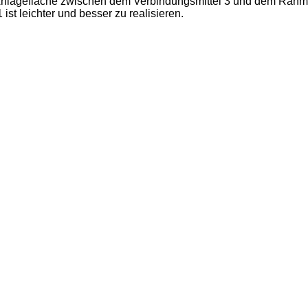
/Anlagefläche zwischen dem Verbindungsmittel 3 und dem Rahm
 leichter und besser zu realisieren.