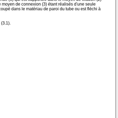
le moyen de connexion (3) étant réalisés d'une seule
oupé dans le matériau de paroi du tube ou est fléchi à
(3.1).