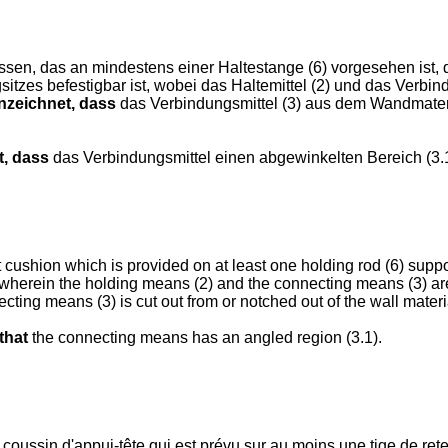
issen, das an mindestens einer Haltestange (6) vorgesehen ist, di
tzes befestigbar ist, wobei das Haltemittel (2) und das Verbin
zeichnet, dass
das Verbindungsmittel (3) aus dem Wandmater
, dass
das Verbindungsmittel einen abgewinkelten Bereich (3.1
 cushion which is provided on at least one holding rod (6) supp
, wherein the holding means (2) and the connecting means (3) ar
cting means (3) is cut out from or notched out of the wall materi
that
the connecting means has an angled region (3.1).
coussin d'appui-tête qui est prévu sur au moins une tige de rete