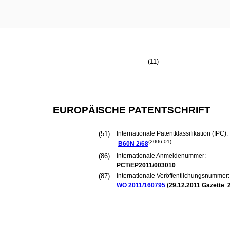
(11)
EUROPÄISCHE PATENTSCHRIFT
(51)
Internationale Patentklassifikation (IPC):
(2006.01)
B60N
2/68
(86)
Internationale Anmeldenummer:
PCT/EP2011/003010
(87)
Internationale Veröffentlichungsnummer:
WO 2011/160795
(
29.12.2011
Gazette 2