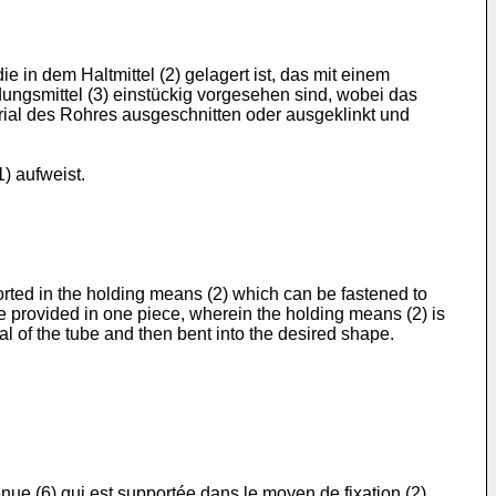
e in dem Haltmittel (2) gelagert ist, das mit einem
dungsmittel (3) einstückig vorgesehen sind, wobei das
ial des Rohres ausgeschnitten oder ausgeklinkt und
) aufweist.
orted in the holding means (2) which can be fastened to
e provided in one piece, wherein the holding means (2) is
al of the tube and then bent into the desired shape.
nue (6) qui est supportée dans le moyen de fixation (2)