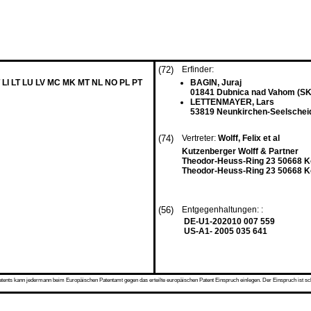
(72)
Erfinder:
 LI LT LU LV MC MK MT NL NO PL PT
BAGIN, Juraj
01841 Dubnica nad Vahom (SK
LETTENMAYER, Lars
53819 Neunkirchen-Seelschei
(74)
Vertreter:
Wolff, Felix et al
Kutzenberger Wolff & Partner
Theodor-Heuss-Ring 23 50668 K
Theodor-Heuss-Ring 23 50668 K
(56)
Entgegenhaltungen: :
DE-U1-202010 007 559
US-A1- 2005 035 641
s kann jedermann beim Europäischen Patentamt gegen das erteilte europäischen Patent Einspruch einlegen. Der Einspruch ist schriftli