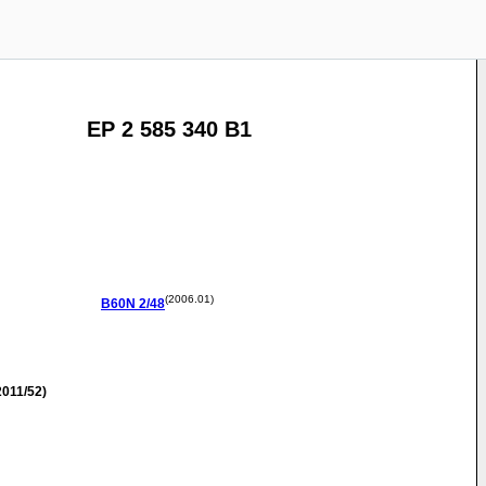
EP 2 585 340 B1
(2006.01)
B60N
2/48
011/52)