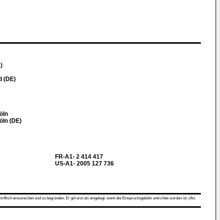
)
d (DE)
öln
öln (DE)
FR-A1- 2 414 417
US-A1- 2005 127 736
ch einzureichen und zu begründen. Er gilt erst als eingelegt, wenn die Einspruchsgebühr entrichtet worden ist. (Art.