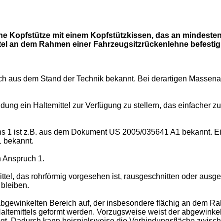
 eine Kopfstütze mit einem Kopfstützkissen, das an mindeste
ttel an dem Rahmen einer Fahrzeugsitzrückenlehne befestigb
glich aus dem Stand der Technik bekannt. Bei derartigen Massen
ung ein Haltemittel zur Verfügung zu stellern, das einfacher z
hs 1 ist z.B. aus dem Dokument
US 2005/035641 A1
bekannt. Ei
1
bekannt.
h Anspruch 1.
tel, das rohrförmig vorgesehen ist, rausgeschnitten oder ausge
 bleiben.
bgewinkelten Bereich auf, der insbesondere flächig an dem R
temittels geformt werden. Vorzugsweise weist der abgewinkelt
gt. Dadurch kann beispielsweise die Verbindungsfläche zwis