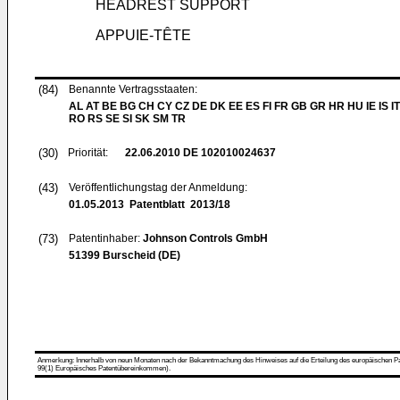
HEADREST SUPPORT
APPUIE-TÊTE
(84)
Benannte Vertragsstaaten:
AL AT BE BG CH CY CZ DE DK EE ES FI FR GB GR HR HU IE IS IT
RO RS SE SI SK SM TR
(30)
Priorität:
22.06.2010
DE 102010024637
(43)
Veröffentlichungstag der Anmeldung:
01.05.2013
Patentblatt 2013/18
(73)
Patentinhaber:
Johnson Controls GmbH
51399 Burscheid (DE)
Anmerkung: Innerhalb von neun Monaten nach der Bekanntmachung des Hinweises auf die Erteilung des europäischen Patent
99(1) Europäisches Patentübereinkommen).