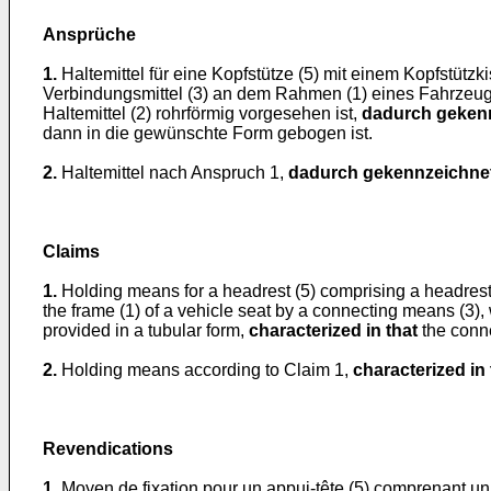
Ansprüche
1.
Haltemittel für eine Kopfstütze (5) mit einem Kopfstützk
Verbindungsmittel (3) an dem Rahmen (1) eines Fahrzeugsi
Haltemittel (2) rohrförmig vorgesehen ist,
dadurch gekenn
dann in die gewünschte Form gebogen ist.
2.
Haltemittel nach Anspruch 1,
dadurch gekennzeichnet
Claims
1.
Holding means for a headrest (5) comprising a headrest
the frame (1) of a vehicle seat by a connecting means (3)
provided in a tubular form,
characterized in that
the conne
2.
Holding means according to Claim 1,
characterized in 
Revendications
1.
Moyen de fixation pour un appui-tête (5) comprenant un 