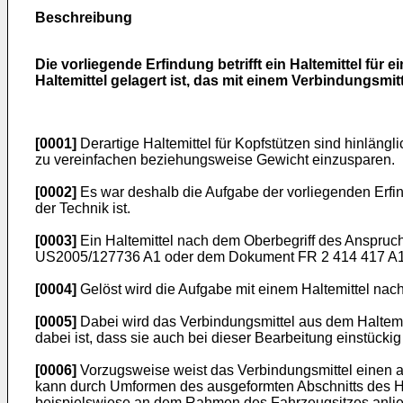
Beschreibung
Die vorliegende Erfindung betrifft ein Haltemittel für
Haltemittel gelagert ist, das mit einem Verbindungsmi
[0001]
Derartige Haltemittel für Kopfstützen sind hinlän
zu vereinfachen beziehungsweise Gewicht einzusparen.
[0002]
Es war deshalb die Aufgabe der vorliegenden Erfind
der Technik ist.
[0003]
Ein Haltemittel nach dem Oberbegriff des Anspruc
US2005/127736 A1
oder dem Dokument
FR 2 414 417 A
[0004]
Gelöst wird die Aufgabe mit einem Haltemittel nac
[0005]
Dabei wird das Verbindungsmittel aus dem Haltemit
dabei ist, dass sie auch bei dieser Bearbeitung einstückig
[0006]
Vorzugsweise weist das Verbindungsmittel einen a
kann durch Umformen des ausgeformten Abschnitts des Hal
beispielswiese an dem Rahmen des Fahrzeugsitzes anlie