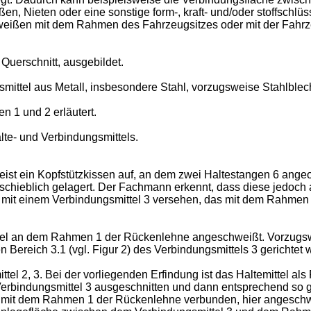
n, Nieten oder eine sonstige form-, kraft- und/oder stoffschl
weißen mit dem Rahmen des Fahrzeugsitzes oder mit der Fahrze
Querschnitt, ausgebildet.
ttel aus Metall, insbesondere Stahl, vorzugsweise Stahlblech 
n 1 und 2 erläutert.
lte- und Verbindungsmittels.
 weist ein Kopfstützkissen auf, an dem zwei Haltestangen 6 ange
schieblich gelagert. Der Fachmann erkennt, dass diese jedoch a
 mit einem Verbindungsmittel 3 versehen, das mit dem Rahmen 1
ttel an dem Rahmen 1 der Rückenlehne angeschweißt. Vorzugs
Bereich 3.1 (vgl. Figur 2) des Verbindungsmittels 3 gerichtet w
ttel 2, 3. Bei der vorliegenden Erfindung ist das Haltemittel a
Verbindungsmittel 3 ausgeschnitten und dann entsprechend so 
ils mit dem Rahmen 1 der Rückenlehne verbunden, hier angesch