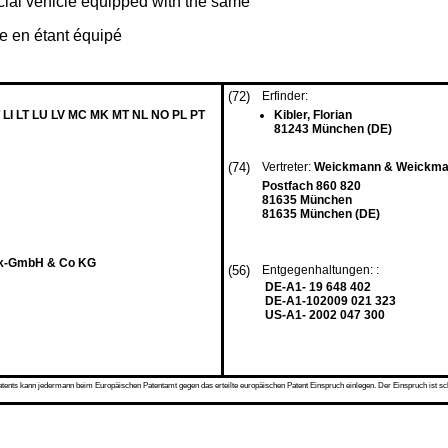
ial vehicle equipped with the same
ire en étant équipé
(72)
Erfinder:
 LI LT LU LV MC MK MT NL NO PL PT
Kibler, Florian
81243 München (DE)
(74)
Vertreter:
Weickmann & Weickm
Postfach 860 820
81635 München
81635 München (DE)
rik-GmbH & Co KG
(56)
Entgegenhaltungen: :
DE-A1- 19 648 402
DE-A1-102009 021 323
US-A1- 2002 047 300
s kann jedermann beim Europäischen Patentamt gegen das erteilte europäischen Patent Einspruch einlegen. Der Einspruch ist schriftli