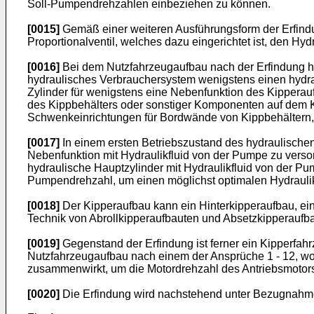
Soll-Pumpendrehzahlen einbeziehen zu können.
[0015]
Gemäß einer weiteren Ausführungsform der Erfindun
Proportionalventil, welches dazu eingerichtet ist, den Hy
[0016]
Bei dem Nutzfahrzeugaufbau nach der Erfindung ha
hydraulisches Verbrauchersystem wenigstens einen hydr
Zylinder für wenigstens eine Nebenfunktion des Kipperau
des Kippbehälters oder sonstiger Komponenten auf dem K
Schwenkeinrichtungen für Bordwände von Kippbehältern, d
[0017]
In einem ersten Betriebszustand des hydraulischen 
Nebenfunktion mit Hydraulikfluid von der Pumpe zu vers
hydraulische Hauptzylinder mit Hydraulikfluid von der Pum
Pumpendrehzahl, um einen möglichst optimalen Hydraulik
[0018]
Der Kipperaufbau kann ein Hinterkipperaufbau, ein
Technik von Abrollkipperaufbauten und Absetzkipperaufb
[0019]
Gegenstand der Erfindung ist ferner ein Kipperfah
Nutzfahrzeugaufbau nach einem der Ansprüche 1 - 12, wob
zusammenwirkt, um die Motordrehzahl des Antriebsmotors
[0020]
Die Erfindung wird nachstehend unter Bezugnahme 