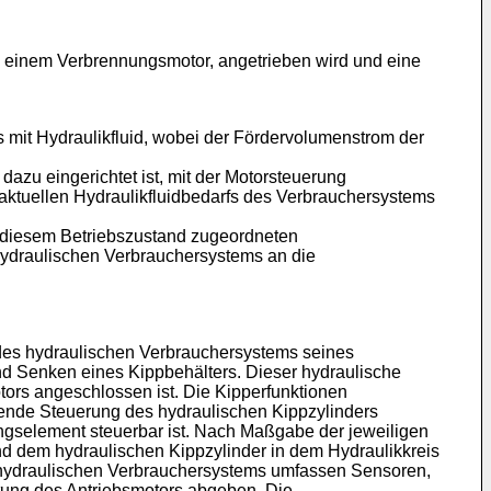
se einem Verbrennungsmotor, angetrieben wird und eine
mit Hydraulikfluid, wobei der Fördervolumenstrom der
dazu eingerichtet ist, mit der Motorsteuerung
tuellen Hydraulikfluidbedarfs des Verbrauchersystems
m diesem Betriebszustand zugeordneten
s hydraulischen Verbrauchersystems an die
g des hydraulischen Verbrauchersystems seines
d Senken eines Kippbehälters. Dieser hydraulische
tors angeschlossen ist. Die Kipperfunktionen
chende Steuerung des hydraulischen Kippzylinders
ungselement steuerbar ist. Nach Maßgabe der jeweiligen
nd dem hydraulischen Kippzylinder in dem Hydraulikkreis
 hydraulischen Verbrauchersystems umfassen Sensoren,
htung des Antriebsmotors abgeben. Die