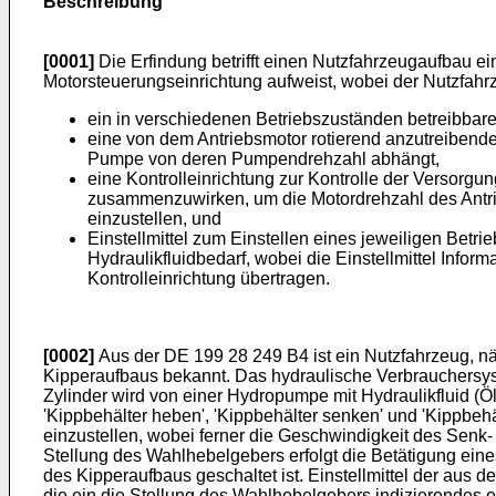
Beschreibung
[0001]
Die Erfindung betrifft einen Nutzfahrzeugaufbau e
Motorsteuerungseinrichtung aufweist, wobei der Nutzfah
ein in verschiedenen Betriebszuständen betreibbar
eine von dem Antriebsmotor rotierend anzutreibend
Pumpe von deren Pumpendrehzahl abhängt,
eine Kontrolleinrichtung zur Kontrolle der Versorgun
zusammenzuwirken, um die Motordrehzahl des Antri
einzustellen, und
Einstellmittel zum Einstellen eines jeweiligen Be
Hydraulikfluidbedarf, wobei die Einstellmittel Info
Kontrolleinrichtung übertragen.
[0002]
Aus der
DE 199 28 249 B4
ist ein Nutzfahrzeug, n
Kipperaufbaus bekannt. Das hydraulische Verbrauchersys
Zylinder wird von einer Hydropumpe mit Hydraulikfluid (Ö
'Kippbehälter heben', 'Kippbehälter senken' und 'Kippbeh
einzustellen, wobei ferner die Geschwindigkeit des Senk
Stellung des Wahlhebelgebers erfolgt die Betätigung ein
des Kipperaufbaus geschaltet ist. Einstellmittel der aus d
die ein die Stellung des Wahlhebelgebers indizierendes e