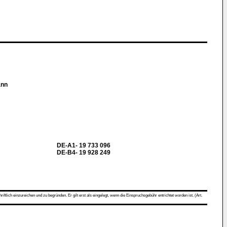
ann
DE-A1- 19 733 096
DE-B4- 19 928 249
ch einzureichen und zu begründen. Er gilt erst als eingelegt, wenn die Einspruchsgebühr entrichtet worden ist. (Art.