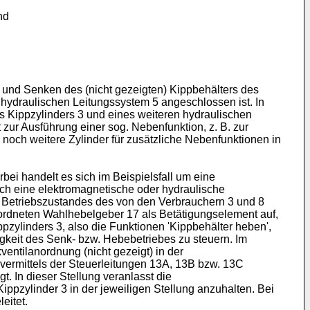
nd
 und Senken des (nicht gezeigten) Kippbehälters des
m hydraulischen Leitungssystem 5 angeschlossen ist. In
s Kippzylinders 3 und eines weiteren hydraulischen
 zur Ausführung einer sog. Nebenfunktion, z. B. zur
och weitere Zylinder für zusätzliche Nebenfunktionen in
bei handelt es sich im Beispielsfall um eine
ch eine elektromagnetische oder hydraulische
en Betriebszustandes des von den Verbrauchern 3 und 8
ordneten Wahlhebelgeber 17 als Betätigungselement auf,
pzylinders 3, also die Funktionen 'Kippbehälter heben',
igkeit des Senk- bzw. Hebebetriebes zu steuern. Im
entilanordnung (nicht gezeigt) in der
 vermittels der Steuerleitungen 13A, 13B bzw. 13C
gt. In dieser Stellung veranlasst die
ppzylinder 3 in der jeweiligen Stellung anzuhalten. Bei
eitet.