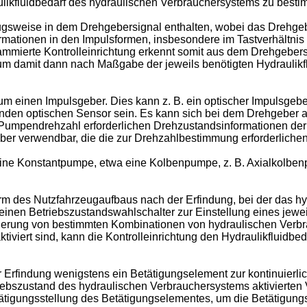
kfluidbedarf des hydraulischen Verbrauchersystems zu besti
ugsweise in dem Drehgebersignal enthalten, wobei das Drehgeb
ationen in den Impulsformen, insbesondere im Tastverhältnis 
ammierte Kontrolleinrichtung erkennt somit aus dem Drehgebe
 um damit dann nach Maßgabe der jeweils benötigten Hydraulik
m einen Impulsgeber. Dies kann z. B. ein optischer Impulsgebe
enden optischen Sensor sein. Es kann sich bei dem Drehgeber 
 Pumpendrehzahl erforderlichen Drehzustandsinformationen der
eber verwendbar, die die zur Drehzahlbestimmung erforderliche
ine Konstantpumpe, etwa eine Kolbenpumpe, z. B. Axialkolben
form des Nutzfahrzeugaufbaus nach der Erfindung, bei der das 
 einen Betriebszustandswahlschalter zur Einstellung eines jew
ivierung von bestimmten Kombinationen von hydraulischen Ver
iviert sind, kann die Kontrolleinrichtung den Hydraulikfluidbed
r Erfindung wenigstens ein Betätigungselement zur kontinuierl
iebszustand des hydraulischen Verbrauchersystems aktivierten 
Betätigungsstellung des Betätigungselementes, um die Betätigun