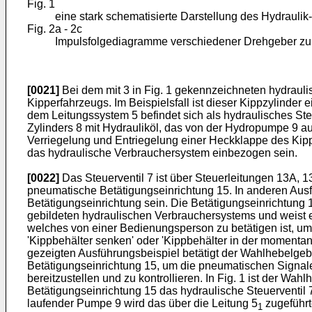
Fig. 1
eine stark schematisierte Darstellung des Hydrauli
Fig. 2a - 2c
Impulsfolgediagramme verschiedener Drehgeber zu
[0021]
Bei dem mit 3 in Fig. 1 gekennzeichneten hydrauli
Kipperfahrzeugs. Im Beispielsfall ist dieser Kippzylinder
dem Leitungssystem 5 befindet sich als hydraulisches St
Zylinders 8 mit Hydrauliköl, das von der Hydropumpe 9 aus
Verriegelung und Entriegelung einer Heckklappe des Kipp
das hydraulische Verbrauchersystem einbezogen sein.
[0022]
Das Steuerventil 7 ist über Steuerleitungen 13A, 1
pneumatische Betätigungseinrichtung 15. In anderen Ausf
Betätigungseinrichtung sein. Die Betätigungseinrichtung 
gebildeten hydraulischen Verbrauchersystems und weist 
welches von einer Bedienungsperson zu betätigen ist, um 
'Kippbehälter senken' oder 'Kippbehälter in der momentan
gezeigten Ausführungsbeispiel betätigt der Wahlhebelgeb
Betätigungseinrichtung 15, um die pneumatischen Signale
bereitzustellen und zu kontrollieren. In Fig. 1 ist der Wah
Betätigungseinrichtung 15 das hydraulische Steuerventil 
laufender Pumpe 9 wird das über die Leitung 5
zugeführt
1