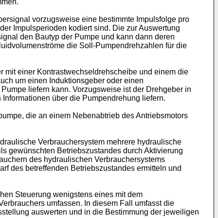
mmen.
ersignal vorzugsweise eine bestimmte Impulsfolge pro
der Impulsperioden kodiert sind. Die zur Auswertung
rsignal den Bautyp der Pumpe und kann dann deren
fluidvolumenströme die Soll-Pumpendrehzahlen für die
r mit einer Kontrastwechseldrehscheibe und einem die
auch um einen Induktionsgeber oder einen
 Pumpe liefern kann. Vorzugsweise ist der Drehgeber in
n Informationen über die Pumpendrehung liefern.
pumpe, die an einem Nebenabtrieb des Antriebsmotors
hydraulische Verbrauchersystem mehrere hydraulische
eils gewünschten Betriebszustandes durch Aktivierung
brauchern des hydraulischen Verbrauchersystems
arf des betreffenden Betriebszustandes ermitteln und
ichen Steuerung wenigstens eines mit dem
Verbrauchers umfassen. In diesem Fall umfasst die
gsstellung auswerten und in die Bestimmung der jeweiligen