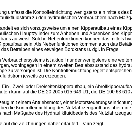
g umfasst die Kontrolleinrichtung wenigstens ein mittels des 
draulikfluidstrom zu den hydraulischen Verbrauchern nach Maßga
ndelt es sich vorzugsweise um einen Kipperaufbau eines Kippe
aulischen Hauptzylinder zum Anheben und Absenken des Kippbe
fbaus aufweist. Solche Nebenfunktionen können das mittels hydr
ippaufbau sein. Als Nebenfunktionen kommen auch das Betätig
as Betreiben eines etwaigen Bordkrans u. dgl. in Frage.
Verbrauchersystems ist aktuell nur der wenigstens eine weitere
orgen, wohingegen in einem zweiten Betriebszustand des hydr
pe zu versorgen ist. Die Kontrolleinrichtung regelt entspreche
fluidstrom jeweils zu erzeugen.
 Ein-, Zwei- oder Dreiseitenkipperaufbau, ein Abrollkipperaufb
auten kann auf die
DE 20 2005 015 649 U1
, die
DE 100 63 610
rzeug mit einem Antriebsmotor, einer Motorsteuerungseinrichtu
ei die Kontrolleinrichtung des Nutzfahrzeugaufbaus über eine S
 nach Maßgabe des Hydraulikfluidbedarfs des Nutzfahrzeugauf
auf die Zeichnungen näher erläutert. Darin zeigt