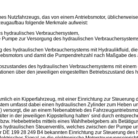
ines Nutzfahrzeugs, das von einem Antriebsmotor, üblicherwei
rzeugaufbau folgende Merkmale aufweist:
es hydraulisches Verbrauchersystem,
e Pumpe zur Versorgung des hydraulischen Verbrauchersystems 
g des hydraulischen Verbrauchersystems mit Hydraulikfluid, die 
ebsmotors und damit die Pumpendrehzahl nach Maßgabe des ak
triebszustandes des hydraulischen Verbrauchersystems mit eine
rmationen über den jeweiligen eingestellten Betriebszustand de
ämlich ein Kipperfahrzeug, mit einer Einrichtung zur Steuerun
tem umfasst dabei einen hydraulischen Zylinder zum Heben un
l) versorgt, die an einem Nebenabtrieb des Fahrzeugantriebsmo
älter in der jeweiligen Kippstellung halten' sind durch entspre
- bzw. Hebebetriebs mittels eines Wahlhebelgebers als Betätig
es hydraulischen Steuerventils, welches zwischen der Pumpe u
er
DE 199 28 249 B4
bekannten Einrichtung zur Steuerung des
lektrisches Signal an die elektronische Motorsteuerungseinric