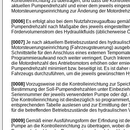
Kontrolleinrichtung zu übertragen, und dass die Kontrolle
aktuellen Pumpendrehzahl und einer dem jeweils eingest
Motorsteuerungseinrichtung zur Änderung der Motordrehza
[0006]
Es erfolgt also bei dem Nutzfahrzeugaufbau gemäß
Pumpendrehzahl nach Maßgabe des jeweils eingestellten 
Fördervolumenstrom des Hydraulikfluids (üblicherweise Ö
[0007]
Je nach aktuellem Betriebszustand des hydraulisc
Motorsteuerungseinrichtung (Fahrzeugsteuerung) ausgebe
Schnittstelle für den Anschluss eines externen Tempomat
Programmieraufwand noch weiter verringert. Durch Inkrem
die Motordrehzahl des Antriebsmotors erhöhen oder ernie
Pumpendrehzahl minimiert bzw. beseitigt ist. Es ist dahe
Fahrzeugs durchzuführen, um die jeweils gewünschten Hyd
[0008]
Vorzugsweise ist die Kontrolleinrichtung zur Spei
Bestimmung der Soll-Pumpendrehzahlen unter Einbeziehung
Seriennummer der jeweils verwendeten Pumpe oder dgl. übe
Die Kontrolleinrichtung ist diesbezüglich so programmier
entsprechenden Tabelle auslesen und zur Ermittlung der
für die betreffenden Betriebszustände des hydraulischen
[0009]
Gemäß einer Ausführungsform der Erfindung ist der
Pumpe an die Kontrolleinrichtung zu übertragen, wobei die