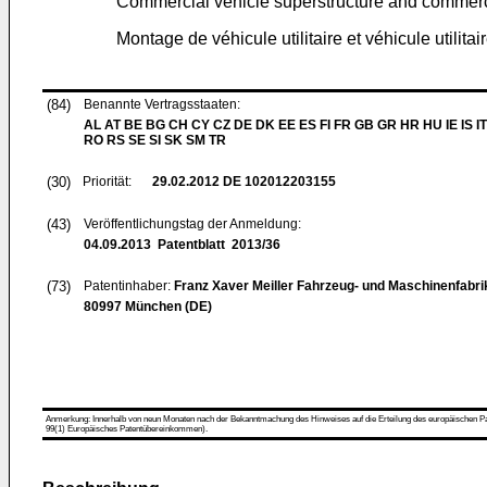
Commercial vehicle superstructure and commerc
Montage de véhicule utilitaire et véhicule utilita
(84)
Benannte Vertragsstaaten:
AL AT BE BG CH CY CZ DE DK EE ES FI FR GB GR HR HU IE IS IT
RO RS SE SI SK SM TR
(30)
Priorität:
29.02.2012
DE 102012203155
(43)
Veröffentlichungstag der Anmeldung:
04.09.2013
Patentblatt 2013/36
(73)
Patentinhaber:
Franz Xaver Meiller Fahrzeug- und Maschinenfab
80997 München (DE)
Anmerkung: Innerhalb von neun Monaten nach der Bekanntmachung des Hinweises auf die Erteilung des europäischen Patent
99(1) Europäisches Patentübereinkommen).