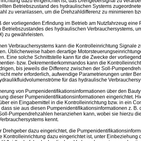
inrichtung dazu eingerichtet ist, das Drehgebersignal zu verarb
ellten Betriebszustand des hydraulischen Systems zugeordnet
hl zu veranlassen, um die Drehzahldifferenz zu minimieren bzw
 der vorliegenden Erfindung im Betrieb am Nutzfahrzeug eine 
Betriebszustandes des hydraulischen Verbrauchersystems, um s
l) zu gewährleisten.
hen Verbrauchersystems kann die Kontrolleinrichtung Signale 
n. Üblicherweise haben derartige Motorsteuerungseinrichtung
en. Eine solche Schnittstelle kann für die Zwecke der vorliege
entier- bzw. Dekrementierkommandos kann die Kontrolleinricht
drigen, bis jeweils die Differenz zwischen der Soll-Pumpendre
r nicht mehr erforderlich, aufwendige Parametrierungen unter B
raulikfluidvolumenströme für das hydraulische Verbrauchersys
cherung von Pumpenidentifikationsinformationen über den Baut
 dieser Pumpenidentifikationsinformationen eingerichtet. Hie
r ein Eingabemittel in die Kontrolleinrichtung bzw. in ein Com
t, dass sie aus diesen Pumpenidentifikationsinformationen z. B
 Soll-Pumpendrehzahlen heranziehen kann, wobei sie hierzu di
 Verbrauchersystems kennt.
 Drehgeber dazu eingerichtet, die Pumpenidentifikationsinfor
 Kontrolleinrichtung dazu eingerichtet ist, unter Einbeziehung 