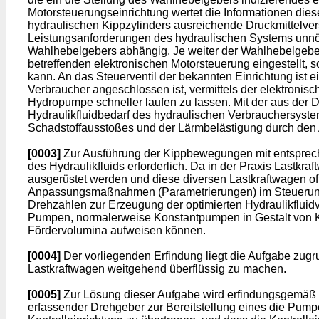
Motorsteuerungseinrichtung wertet die Informationen dies
hydraulischen Kippzylinders ausreichende Druckmittelvers
Leistungsanforderungen des hydraulischen Systems unnöt
Wahlhebelgebers abhängig. Je weiter der Wahlhebelgeber
betreffenden elektronischen Motorsteuerung eingestellt,
kann. An das Steuerventil der bekannten Einrichtung ist e
Verbraucher angeschlossen ist, vermittels der elektron
Hydropumpe schneller laufen zu lassen. Mit der aus der
D
Hydraulikfluidbedarf des hydraulischen Verbrauchersyste
Schadstoffausstoßes und der Lärmbelästigung durch den 
[0003]
Zur Ausführung der Kippbewegungen mit entsprech
des Hydraulikfluids erforderlich. Da in der Praxis Lastkr
ausgerüstet werden und diese diversen Lastkraftwagen of
Anpassungsmaßnahmen (Parametrierungen) im Steuerungss
Drehzahlen zur Erzeugung der optimierten Hydraulikfluid
Pumpen, normalerweise Konstantpumpen in Gestalt von K
Fördervolumina aufweisen können.
[0004]
Der vorliegenden Erfindung liegt die Aufgabe zug
Lastkraftwagen weitgehend überflüssig zu machen.
[0005]
Zur Lösung dieser Aufgabe wird erfindungsgemäß 
erfassender Drehgeber zur Bereitstellung eines die Pum