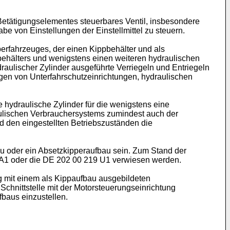
Betätigungselementes steuerbares Ventil, insbesondere
be von Einstellungen der Einstellmittel zu steuern.
rfahrzeuges, der einen Kippbehälter und als
hälters und wenigstens einen weiteren hydraulischen
aulischer Zylinder ausgeführte Verriegeln und Entriegeln
en von Unterfahrschutzeinrichtungen, hydraulischen
 hydraulische Zylinder für die wenigstens eine
aulischen Verbrauchersystems zumindest auch der
nd den eingestellten Betriebszuständen die
au oder ein Absetzkipperaufbau sein. Zum Stand der
 A1
oder die
DE 202 00 219 U1
verwiesen werden.
ng mit einem als Kippaufbau ausgebildeten
chnittstelle mit der Motorsteuerungseinrichtung
baus einzustellen.