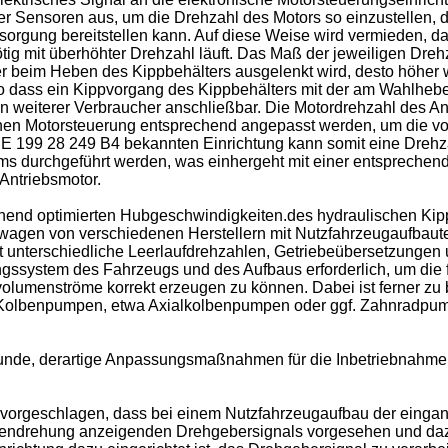
er Sensoren aus, um die Drehzahl des Motors so einzustellen, 
orgung bereitstellen kann. Auf diese Weise wird vermieden, da
ig mit überhöhter Drehzahl läuft. Das Maß der jeweiligen Dre
 beim Heben des Kippbehälters ausgelenkt wird, desto höher w
 so dass ein Kippvorgang des Kippbehälters mit der am Wahlhe
in weiterer Verbraucher anschließbar. Die Motordrehzahl des Ant
ischen Motorsteuerung entsprechend angepasst werden, um die 
E 199 28 249 B4
bekannten Einrichtung kann somit eine Dreh
ms durchgeführt werden, was einhergeht mit einer entsprechen
Antriebsmotor.
end optimierten Hubgeschwindigkeiten.des hydraulischen Kipp
aftwagen von verschiedenen Herstellern mit Nutzfahrzeugaufbaute
t unterschiedliche Leerlaufdrehzahlen, Getriebeübersetzungen
ystem des Fahrzeugs und des Aufbaus erforderlich, um die fü
volumenströme korrekt erzeugen zu können. Dabei ist ferner zu 
olbenpumpen, etwa Axialkolbenpumpen oder ggf. Zahnradpumpe
runde, derartige Anpassungsmaßnahmen für die Inbetriebnahme
vorgeschlagen, dass bei einem Nutzfahrzeugaufbau der eingan
pendrehung anzeigenden Drehgebersignals vorgesehen und dazu 