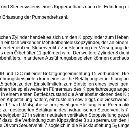
k- und Steuersystems eines Kipperaufbaus nach der Erfindung u
r Erfassung der Pumpendrehzahl.
schen Zylinder handelt es sich um den Kippzylinder zum Heben
 ein einfach wirkender Mehrkolbenteleskopzylinder, der an eine
euerelement ein Steuerventil 7 zur Steuerung der Versorgung de
 dem Ölbehälter 11 gefördert wird. Der weitere Zylinder 8 dient
behälters. In anderen Ausführungsbeispielen können durchaus n
3B und 13C mit einer Betätigungseinrichtung 15 verbunden. Hier
ührungsbeispielen kann eine solche Betätigungseinrichtung au
15 gehört zu den Einstellmitteln zum Einstellen eines jeweilig
einen beispielsweise im Führerhaus des Kipperfahrzeugs ange
in einem ersten Betriebszustand die Antriebsfunktionen des Kip
en Kippstellung halten', einzustellen sowie ggf. die Geschwind
er 17 nach Maßgabe seiner jeweiligen Stellung eine Pneumatikv
 zur gesteuerten Betätigung des hydraulischen Steuerventils 7
lhebelgeber 17 in seiner neutralen vertikalen Stoppstellung gezei
7 dazu, die Verbindung zum Kippzylinder 3 zu sperren, um den Ki
e Öl vom Steuerventil 7 sogleich in die Rücklaufleitung 5
umgel
3