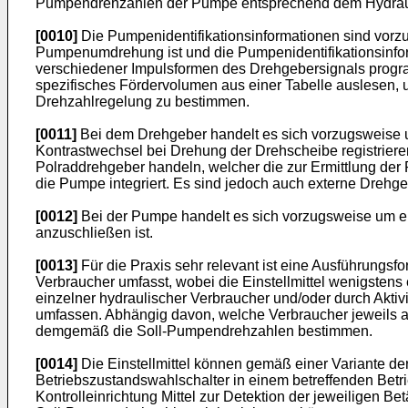
Pumpendrehzahlen der Pumpe entsprechend dem Hydrauli
[0010]
Die Pumpenidentifikationsinformationen sind vorz
Pumpenumdrehung ist und die Pumpenidentifikationsinform
verschiedener Impulsformen des Drehgebersignals progr
spezifisches Fördervolumen aus einer Tabelle auslesen,
Drehzahlregelung zu bestimmen.
[0011]
Bei dem Drehgeber handelt es sich vorzugsweise u
Kontrastwechsel bei Drehung der Drehscheibe registrier
Polraddrehgeber handeln, welcher die zur Ermittlung der
die Pumpe integriert. Es sind jedoch auch externe Drehg
[0012]
Bei der Pumpe handelt es sich vorzugsweise um e
anzuschließen ist.
[0013]
Für die Praxis sehr relevant ist eine Ausführungs
Verbraucher umfasst, wobei die Einstellmittel wenigstens
einzelner hydraulischer Verbraucher und/oder durch Akt
umfassen. Abhängig davon, welche Verbraucher jeweils akt
demgemäß die Soll-Pumpendrehzahlen bestimmen.
[0014]
Die Einstellmittel können gemäß einer Variante de
Betriebszustandswahlschalter in einem betreffenden Betr
Kontrolleinrichtung Mittel zur Detektion der jeweiligen 