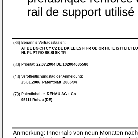
rail de support utilis
(84)
Benannte Vertragsstaaten:
AT BE BG CH CY CZ DE DK EE ES FI FR GB GR HU IE IS IT LI LT L
NL PL PT RO SE SI SK TR
(30)
Priorität:
22.07.2004
DE 102004035580
(43)
Veröffentlichungstag der Anmeldung:
25.01.2006
Patentblatt 2006/04
(73)
Patentinhaber:
REHAU AG + Co
95111 Rehau (DE)
Anmerkung: Innerhalb von neun Monaten nach 