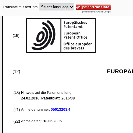
Translate this text into
(19)
EUROPÄI
(12)
(45)
Hinweis auf die Patenterteilung:
24.02.2016
Patentblatt 2016/08
(21)
Anmeldenummer:
05013203.4
(22)
Anmeldetag:
18.06.2005