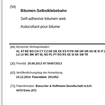
(54)
Bitumen-Selbstklebebahn
Self-adhesive bitumen web
Autocollant pour bitume
(84)
Benannte Vertragsstaaten:
AL AT BE BG CH CY CZ DE DK EE ES FI FR GB GR HR HU IE IS IT L
LU LV MC MK MT NL NO PL PT RO RS SE SI SK SM TR
(30)
Priorität:
20.06.2013
AT 504072013
(43)
Veröffentlichungstag der Anmeldung:
24.12.2014
Patentblatt 2014/52
(73)
Patentinhaber:
Büsscher & Hoffmann Gesellschaft m.b.H.
4470 Enns (AT)