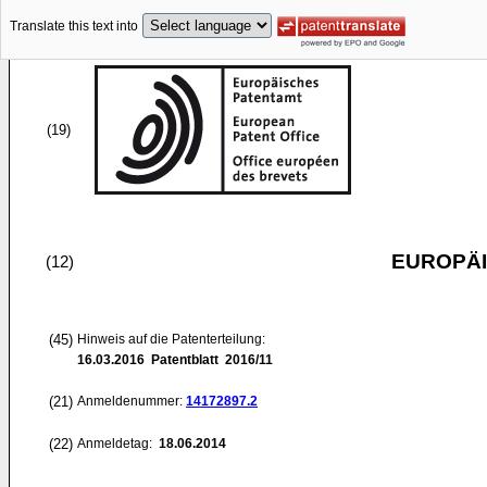
Translate this text into
(19)
EUROPÄI
(12)
(45)
Hinweis auf die Patenterteilung:
16.03.2016
Patentblatt 2016/11
(21)
Anmeldenummer:
14172897.2
(22)
Anmeldetag:
18.06.2014