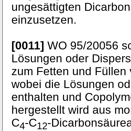
ungesättigten Dicarbo
einzusetzen.
[0011]
WO 95/20056
sc
Lösungen oder Dispers
zum Fetten und Füllen 
wobei die Lösungen od
enthalten und Copolyme
hergestellt wird aus m
C
-C
-Dicarbonsäure
4
12