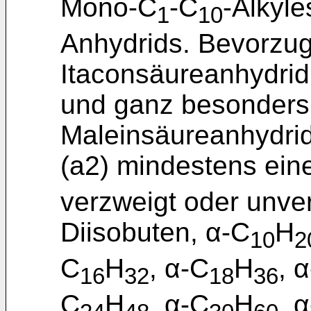
Mono-C
-C
-Alkyl
1
10
Anhydrids. Bevorzug
Itaconsäureanhydrid
und ganz besonders
Maleinsäureanhydrid
(a2) mindestens ein
verzweigt oder unver
Diisobuten, α-C
H
10
2
C
H
, α-C
H
, 
16
32
18
36
C
H
, α-C
H
, 