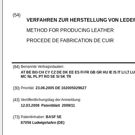
(54)
VERFAHREN ZUR HERSTELLUNG VON LEDE
METHOD FOR PRODUCING LEATHER
PROCEDE DE FABRICATION DE CUIR
(84)
Benannte Vertragsstaaten:
AT BE BG CH CY CZ DE DK EE ES FI FR GB GR HU IE IS IT LI LT LU
MC NL PL PT RO SE SI SK TR
(30)
Priorität:
23.06.2005
DE 102005029627
(43)
Veröffentlichungstag der Anmeldung:
12.03.2008
Patentblatt 2008/11
(73)
Patentinhaber:
BASF SE
67056 Ludwigshafen (DE)