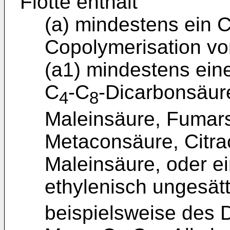
Flotte enthält
(a) mindestens ein C
Copolymerisation vo
(a1) mindestens eine
C
-C
-Dicarbonsäure
4
8
Maleinsäure, Fumars
Metaconsäure, Citra
Maleinsäure, oder ei
ethylenisch ungesätt
beispielsweise des 