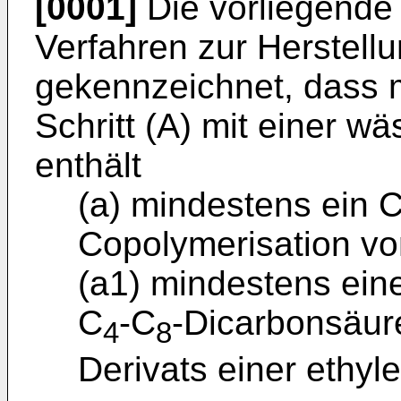
[0001]
Die vorliegende E
Verfahren zur Herstell
gekennzeichnet, dass 
Schritt (A) mit einer wä
enthält
(a) mindestens ein C
Copolymerisation vo
(a1) mindestens eine
C
-C
-Dicarbonsäur
4
8
Derivats einer ethyl