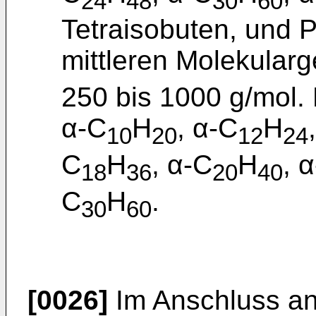
24
48
30
60
Tetraisobuten, und 
mittleren Molekular
250 bis 1000 g/mol.
α-C
H
, α-C
H
10
20
12
24
C
H
, α-C
H
, 
18
36
20
40
C
H
.
30
60
[0026]
Im Anschluss an