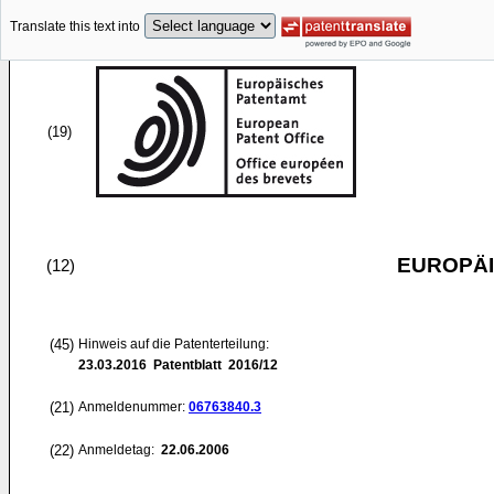
Translate this text into
(19)
EUROPÄI
(12)
(45)
Hinweis auf die Patenterteilung:
23.03.2016
Patentblatt 2016/12
(21)
Anmeldenummer:
06763840.3
(22)
Anmeldetag:
22.06.2006