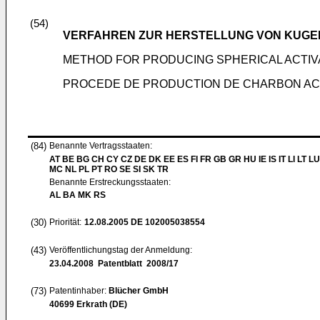
(54)
VERFAHREN ZUR HERSTELLUNG VON KUGE
METHOD FOR PRODUCING SPHERICAL ACTI
PROCEDE DE PRODUCTION DE CHARBON AC
(84)
Benannte Vertragsstaaten:
AT BE BG CH CY CZ DE DK EE ES FI FR GB GR HU IE IS IT LI LT LU
MC NL PL PT RO SE SI SK TR
Benannte Erstreckungsstaaten:
AL BA MK RS
(30)
Priorität:
12.08.2005
DE 102005038554
(43)
Veröffentlichungstag der Anmeldung:
23.04.2008
Patentblatt 2008/17
(73)
Patentinhaber:
Blücher GmbH
40699 Erkrath (DE)