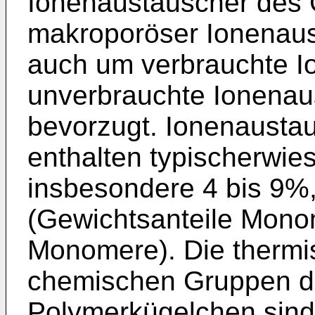
Ionenaustauscher des 
makroporöser Ionenaus
auch um verbrauchte I
unverbrauchte Ionenau
bevorzugt. Ionenausta
enthalten typischerwie
insbesondere 4 bis 9%
(Gewichtsanteile Mon
Monomere). Die thermi
chemischen Gruppen de
Polymerkügelchen sind