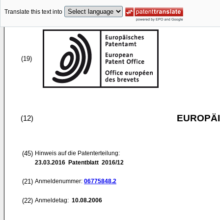
Translate this text into
(19)
EUROPÄI
(12)
(45)
Hinweis auf die Patenterteilung:
23.03.2016
Patentblatt 2016/12
(21)
Anmeldenummer:
06775848.2
(22)
Anmeldetag:
10.08.2006