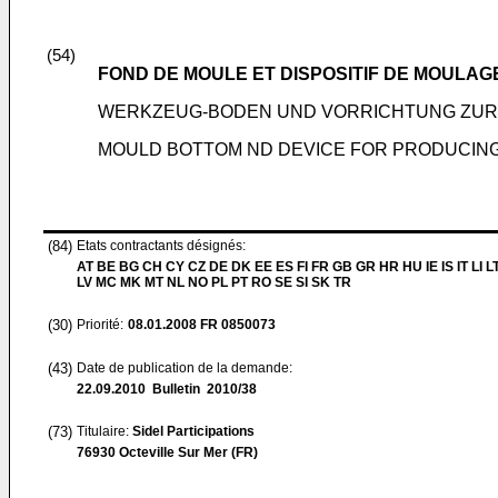
(54)
FOND DE MOULE ET DISPOSITIF DE MOULA
WERKZEUG-BODEN UND VORRICHTUNG ZUR
MOULD BOTTOM ND DEVICE FOR PRODUCIN
(84)
Etats contractants désignés:
AT BE BG CH CY CZ DE DK EE ES FI FR GB GR HR HU IE IS IT LI L
LV MC MK MT NL NO PL PT RO SE SI SK TR
(30)
Priorité:
08.01.2008
FR 0850073
(43)
Date de publication de la demande:
22.09.2010
Bulletin 2010/38
(73)
Titulaire:
Sidel Participations
76930 Octeville Sur Mer (FR)