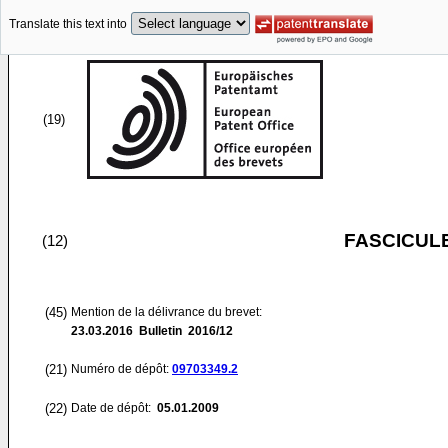
Translate this text into
(19)
FASCICUL
(12)
(45)
Mention de la délivrance du brevet:
23.03.2016
Bulletin 2016/12
(21)
Numéro de dépôt:
09703349.2
(22)
Date de dépôt:
05.01.2009