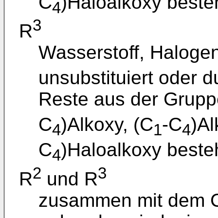
C
)Haloalkoxy besteht
4
3
R
Wasserstoff, Haloge
unsubstituiert oder 
Reste aus der Grupp
C
)Alkoxy, (C
-C
)Al
4
1
4
C
)Haloalkoxy besteht
4
2
3
R
und R
zusammen mit dem C