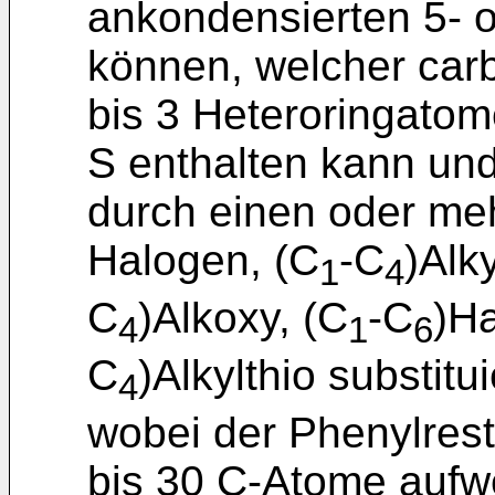
ankondensierten 5- o
können, welcher carb
bis 3 Heteroringato
S enthalten kann und
durch einen oder me
Halogen, (C
-C
)Alky
1
4
C
)Alkoxy, (C
-C
)Ha
4
1
6
C
)Alkylthio substituie
4
wobei der Phenylrest
bis 30 C-Atome aufw