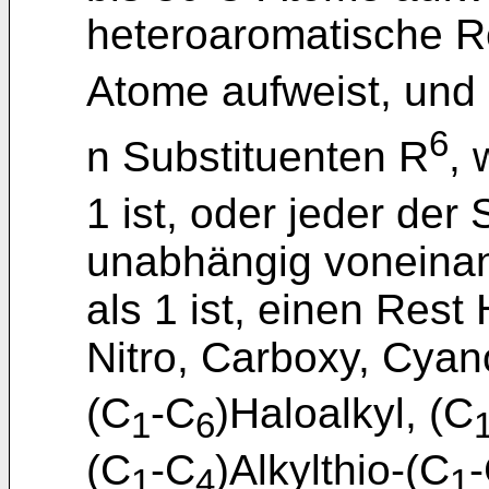
heteroaromatische Re
Atome aufweist, und
6
n Substituenten R
, 
1 ist, oder jeder der
unabhängig voneinan
als 1 ist, einen Res
Nitro, Carboxy, Cyan
(C
-C
)Haloalkyl, (C
1
6
(C
-C
)Alkylthio-(C
1
4
1