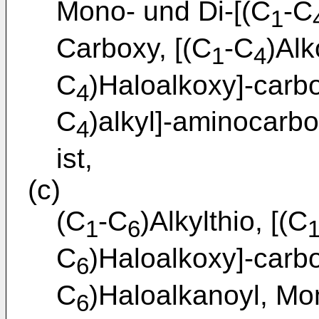
Mono- und Di-[(C
-C
1
Carboxy, [(C
-C
)Alk
1
4
C
)Haloalkoxy]-carb
4
C
)alkyl]-aminocarbo
4
ist,
(c)
(C
-C
)Alkylthio, [(C
1
6
C
)Haloalkoxy]-carbo
6
C
)Haloalkanoyl, Mo
6