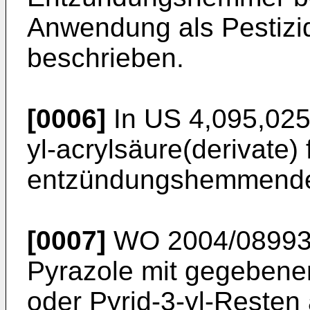
Anwendung als Pestizi
beschrieben.
[0006]
In
US 4,095,02
yl-acrylsäure(derivate)
entzündungshemmende
[0007]
WO 2004/0899
Pyrazole mit gegebenenf
oder Pyrid-3-yl-Resten