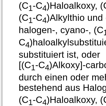
(C
-C
)Haloalkoxy, (
1
4
(C
-C
)Alkylthio un
1
4
halogen-, cyano-, (C
C
)haloalkylsubstitui
4
substituiert ist, oder
[(C
-C
)Alkoxy]-carb
1
4
durch einen oder me
bestehend aus Halog
(C
-C
)Haloalkoxy, (
1
4