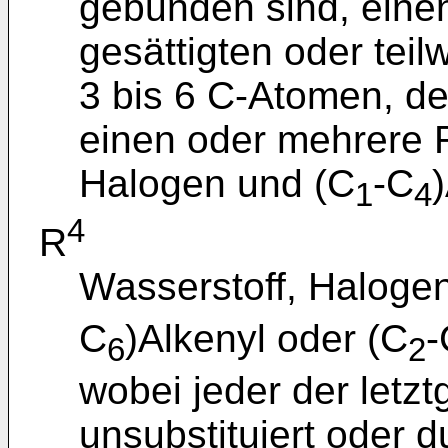
gebunden sind, eine
gesättigten oder teil
3 bis 6 C-Atomen, de
einen oder mehrere 
Halogen und (C
-C
)
1
4
4
R
Wasserstoff, Haloge
C
)Alkenyl oder (C
-
6
2
wobei jeder der letz
unsubstituiert oder 