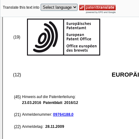
Translate this text into
(19)
EUROPÄI
(12)
(45)
Hinweis auf die Patenterteilung:
23.03.2016
Patentblatt 2016/12
(21)
Anmeldenummer:
09764188.0
(22)
Anmeldetag:
28.11.2009