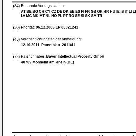
(84)
Benannte Vertragsstaaten:
AT BE BG CH CY CZ DE DK EE ES FI FR GB GR HR HU IE IS IT LI L
LV MC MK MT NL NO PL PT RO SE SI SK SM TR
(30)
Priorität:
06.12.2008
EP 08021241
(43)
Veröffentlichungstag der Anmeldung:
12.10.2011
Patentblatt 2011/41
(73)
Patentinhaber:
Bayer Intellectual Property GmbH
40789 Monheim am Rhein (DE)