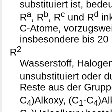
substituiert ist, bed
a
b
c
d
R
, R
, R
und R
ink
C-Atome, vorzugswei
insbesondere bis 20
2
R
Wasserstoff, Haloge
unsubstituiert oder 
Reste aus der Grupp
C
)Alkoxy, (C
-C
)Al
4
1
4