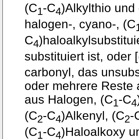
(C
-C
)Alkylthio un
1
4
halogen-, cyano-, (C
C
)haloalkylsubstitui
4
substituiert ist, oder 
carbonyl, das unsubs
oder mehrere Reste 
aus Halogen, (C
-C
1
4
(C
-C
)Alkenyl, (C
-
2
4
2
(C
-C
)Haloalkoxy u
1
4