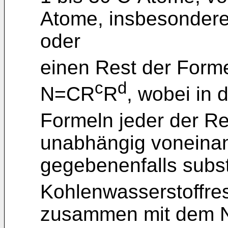
Atome, insbesondere
oder
einen Rest der Form
c
d
N=CR
R
, wobei in 
Formeln jeder der R
unabhängig voneinan
gegebenenfalls subst
Kohlenwasserstoffres
zusammen mit dem N-