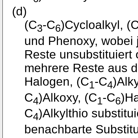
(d)
(C
-C
)Cycloalkyl, (
3
6
und Phenoxy, wobei j
Reste unsubstituiert
mehrere Reste aus 
Halogen, (C
-C
)Alky
1
4
C
)Alkoxy, (C
-C
)Ha
4
1
6
C
)Alkylthio substitu
4
benachbarte Substit