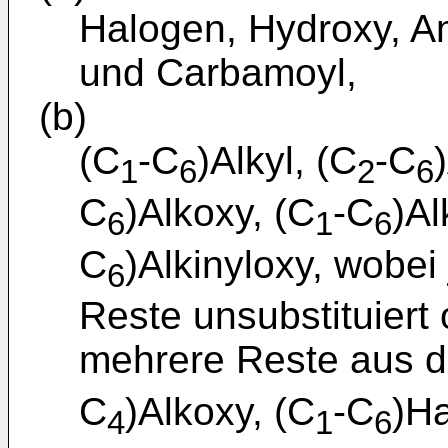
Halogen, Hydroxy, A
und Carbamoyl,
(b)
(C
-C
)Alkyl, (C
-C
1
6
2
6
C
)Alkoxy, (C
-C
)Al
6
1
6
C
)Alkinyloxy, wobei
6
Reste unsubstituiert
mehrere Reste aus d
C
)Alkoxy, (C
-C
)Ha
4
1
6