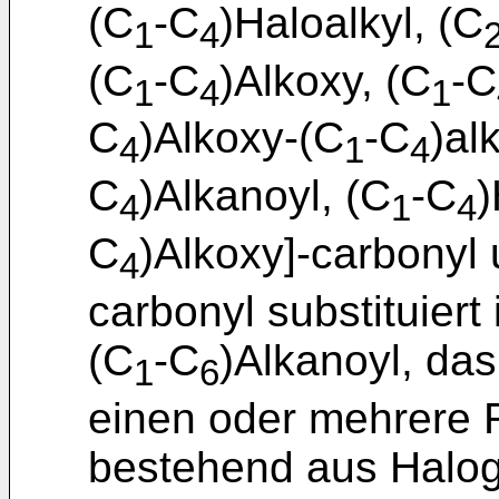
(C
-C
)Haloalkyl, (C
1
4
(C
-C
)Alkoxy, (C
-C
1
4
1
C
)Alkoxy-(C
-C
)al
4
1
4
C
)Alkanoyl, (C
-C
)
4
1
4
C
)Alkoxy]-carbonyl 
4
carbonyl substituiert 
(C
-C
)Alkanoyl, das
1
6
einen oder mehrere 
bestehend aus Halog