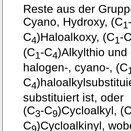
Reste aus der Grupp
Cyano, Hydroxy, (C
1
C
)Haloalkoxy, (C
-
4
1
(C
-C
)Alkylthio un
1
4
halogen-, cyano-, (C
C
)haloalkylsubstitui
4
substituiert ist, oder
(C
-C
)Cycloalkyl, (
3
9
C
)Cycloalkinyl, wob
9