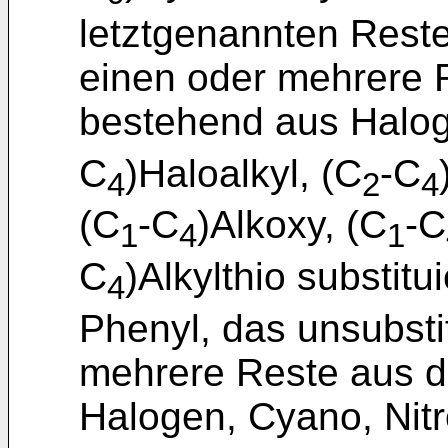
letztgenannten Reste
einen oder mehrere 
bestehend aus Halog
C
)Haloalkyl, (C
-C
4
2
4
(C
-C
)Alkoxy, (C
-C
1
4
1
C
)Alkylthio substitui
4
Phenyl, das unsubsti
mehrere Reste aus 
Halogen, Cyano, Nitr