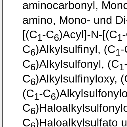
aminocarbonyl, Mono
amino, Mono- und Di
[(C
-C
)Acyl]-N-[(C
1
6
1
C
)Alkylsulfinyl, (C
-
6
1
C
)Alkylsulfonyl, (C
6
1
C
)Alkylsulfinyloxy, 
6
(C
-C
)Alkylsulfonyl
1
6
C
)Haloalkylsulfonyl
6
C
)Haloalkylsulfato 
6