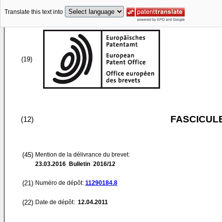
Translate this text into
(19)
FASCICUL
(12)
(45)
Mention de la délivrance du brevet:
23.03.2016
Bulletin 2016/12
(21)
Numéro de dépôt:
11290184.8
(22)
Date de dépôt:
12.04.2011