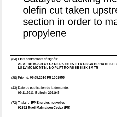
olefin cut taken upst
section in order to m
propylene
(84)
Etats contractants désignés:
AL AT BE BG CH CY CZ DE DK EE ES FI FR GB GR HR HU IE IS IT L
LU LV MC MK MT NL NO PL PT RO RS SE SI SK SM TR
(30)
Priorité:
06.05.2010
FR 1001955
(43)
Date de publication de la demande:
09.11.2011
Bulletin 2011/45
(73)
Titulaire:
IFP Énergies nouvelles
92852 Rueil-Malmaison Cedex (FR)