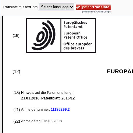
Translate this text into
(19)
EUROPÄI
(12)
(45)
Hinweis auf die Patenterteilung:
23.03.2016
Patentblatt 2016/12
(21)
Anmeldenummer:
11185299.2
(22)
Anmeldetag:
26.03.2008