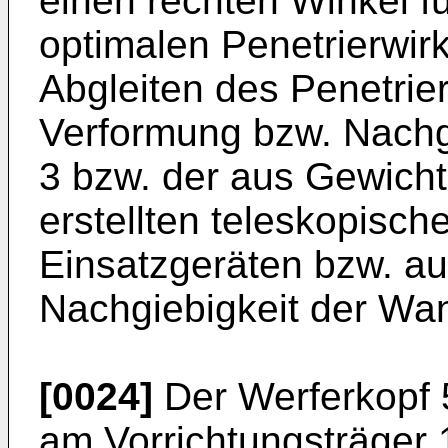
einen rechten Winkel fü
optimalen Penetrierwirk
Abgleiten des Penetrie
Verformung bzw. Nachg
3 bzw. der aus Gewich
erstellten teleskopis
Einsatzgeräten bzw. au
Nachgiebigkeit der Wan
[0024]
Der Werferkopf 5
am Vorrichtungsträger 1