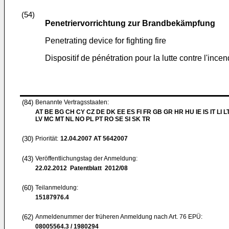
(54)
Penetriervorrichtung zur Brandbekämpfung
Penetrating device for fighting fire
Dispositif de pénétration pour la lutte contre l'incen
(84)
Benannte Vertragsstaaten:
AT BE BG CH CY CZ DE DK EE ES FI FR GB GR HR HU IE IS IT LI L
LV MC MT NL NO PL PT RO SE SI SK TR
(30)
Priorität:
12.04.2007
AT 5642007
(43)
Veröffentlichungstag der Anmeldung:
22.02.2012
Patentblatt 2012/08
(60)
Teilanmeldung:
15187976.4
(62)
Anmeldenummer der früheren Anmeldung nach Art. 76 EPÜ:
08005564.3 / 1980294