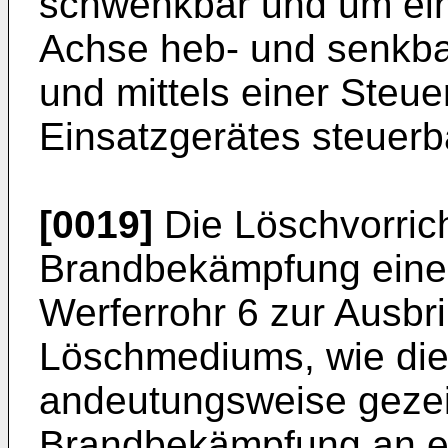
schwenkbar und um ein
Achse heb- und senkbar
und mittels einer Steue
Einsatzgerätes steuerba
[0019]
Die Löschvorrich
Brandbekämpfung einen
Werferrohr 6 zur Ausbr
Löschmediums, wie dies
andeutungsweise gezeigt
Brandbekämpfung an ei