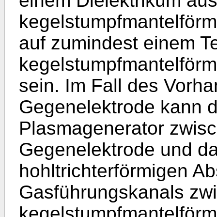
einem Dielektrikum aus
kegelstumpfmantelför
auf zumindest einem Te
kegelstumpfmantelför
sein. Im Fall des Vorh
Gegenelektrode kann 
Plasmagenerator zwisc
Gegenelektrode und da
hohltrichterförmigen Ab
Gasführungskanals zwi
kegelstumpfmantelförm