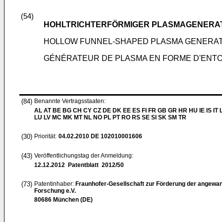
(54)
HOHLTRICHTERFÖRMIGER PLASMAGENERA
HOLLOW FUNNEL-SHAPED PLASMA GENERA
GÉNÉRATEUR DE PLASMA EN FORME D'ENT
(84)
Benannte Vertragsstaaten:
AL AT BE BG CH CY CZ DE DK EE ES FI FR GB GR HR HU IE IS IT L
LU LV MC MK MT NL NO PL PT RO RS SE SI SK SM TR
(30)
Priorität:
04.02.2010
DE 102010001606
(43)
Veröffentlichungstag der Anmeldung:
12.12.2012
Patentblatt 2012/50
(73)
Patentinhaber:
Fraunhofer-Gesellschaft zur Förderung der angewa
Forschung e.V.
80686 München (DE)