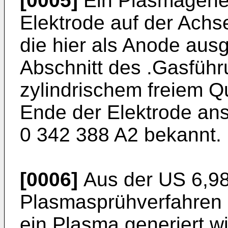
[0005]
Ein Plasmagener
Elektrode auf der Ach
die hier als Anode ausg
Abschnitt des .Gasführ
zylindrischem freiem Qu
Ende der Elektrode ans
0 342 388 A2
bekannt.
[0006]
Aus der
US 6,9
Plasmasprühverfahren 
ein Plasma generiert wi