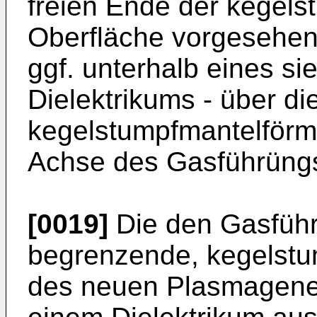
freien Ende der kegel
Oberfläche vorgesehen.
ggf. unterhalb eines s
Dielektrikums - über d
kegelstumpfmantelförm
Achse des Gasführüngs
[0019]
Die den Gasfüh
begrenzende, kegelst
des neuen Plasmagener