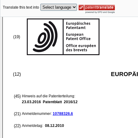
Translate this text into
(19)
EUROPÄI
(12)
(45)
Hinweis auf die Patenterteilung:
23.03.2016
Patentblatt 2016/12
(21)
Anmeldenummer:
10788326.6
(22)
Anmeldetag:
08.12.2010