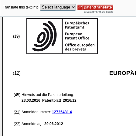
Translate this text into
(19)
EUROPÄI
(12)
(45)
Hinweis auf die Patenterteilung:
23.03.2016
Patentblatt 2016/12
(21)
Anmeldenummer:
12735431.4
(22)
Anmeldetag:
29.06.2012