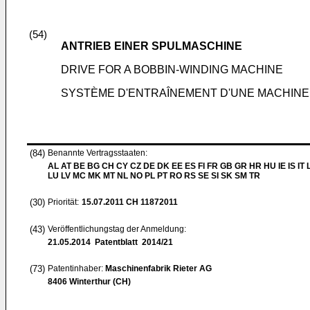
(54)
ANTRIEB EINER SPULMASCHINE
DRIVE FOR A BOBBIN-WINDING MACHINE
SYSTÈME D'ENTRAÎNEMENT D'UNE MACHINE
(84)
Benannte Vertragsstaaten:
AL AT BE BG CH CY CZ DE DK EE ES FI FR GB GR HR HU IE IS IT L
LU LV MC MK MT NL NO PL PT RO RS SE SI SK SM TR
(30)
Priorität:
15.07.2011
CH 11872011
(43)
Veröffentlichungstag der Anmeldung:
21.05.2014
Patentblatt 2014/21
(73)
Patentinhaber:
Maschinenfabrik Rieter AG
8406 Winterthur (CH)