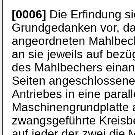
[0006]
Die Erfindung si
Grundgedanken vor, das
angeordneten Mahlbech
an sie jeweils auf bez
des Mahlbechers eina
Seiten angeschlossene 
Antriebes in eine paral
Maschinengrundplatte 
zwangsgeführte Kreisbe
auf jeder der zwei die