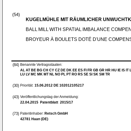
(54)
KUGELMÜHLE MIT RÄUMLICHER UNWUCHT
BALL MILL WITH SPATIAL IMBALANCE COMPE
BROYEUR À BOULETS DOTÉ D'UNE COMPENS
(84)
Benannte Vertragsstaaten:
AL AT BE BG CH CY CZ DE DK EE ES FI FR GB GR HR HU IE IS IT L
LU LV MC MK MT NL NO PL PT RO RS SE SI SK SM TR
(30)
Priorität:
15.06.2012
DE 102012105217
(43)
Veröffentlichungstag der Anmeldung:
22.04.2015
Patentblatt 2015/17
(73)
Patentinhaber:
Retsch GmbH
42781 Haan (DE)