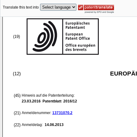
Translate this text into
(19)
EUROPÄI
(12)
(45)
Hinweis auf die Patenterteilung:
23.03.2016
Patentblatt 2016/12
(21)
Anmeldenummer:
13731070.2
(22)
Anmeldetag:
14.06.2013