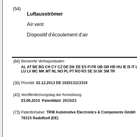
(54)
Luftausströmer
Air vent
Dispositif d'écoulement d'air
(84)
Benannte Vertragsstaaten:
AL AT BE BG CH CY CZ DE DK EE ES FI FR GB GR HR HU IE IS IT L
LU LV MC MK MT NL NO PL PT RO RS SE SI SK SM TR
(30)
Priorität:
02.12.2013
DE 102013113319
(43)
Veröffentlichungstag der Anmeldung:
03.06.2015
Patentblatt 2015/23
(73)
Patentinhaber:
TRW Automotive Electronics & Components GmbH
78315 Radolfzell (DE)