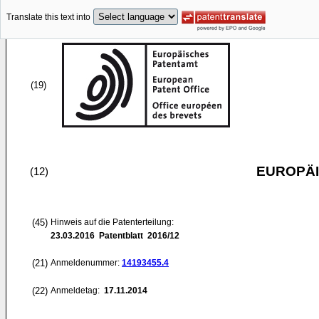
Translate this text into
(19)
EUROPÄI
(12)
(45)
Hinweis auf die Patenterteilung:
23.03.2016
Patentblatt 2016/12
(21)
Anmeldenummer:
14193455.4
(22)
Anmeldetag:
17.11.2014