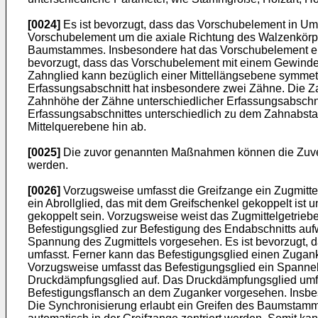
[0024]
Es ist bevorzugt, dass das Vorschubelement in Umf
Vorschubelement um die axiale Richtung des Walzenkörp
Baumstammes. Insbesondere hat das Vorschubelement ein 
bevorzugt, dass das Vorschubelement mit einem Gewindeb
Zahnglied kann bezüglich einer Mittellängsebene symmetr
Erfassungsabschnitt hat insbesondere zwei Zähne. Die Z
Zahnhöhe der Zähne unterschiedlicher Erfassungsabschni
Erfassungsabschnittes unterschiedlich zu dem Zahnabst
Mittelquerebene hin ab.
[0025]
Die zuvor genannten Maßnahmen können die Zuver
werden.
[0026]
Vorzugsweise umfasst die Greifzange ein Zugmitte
ein Abrollglied, das mit dem Greifschenkel gekoppelt ist u
gekoppelt sein. Vorzugsweise weist das Zugmittelgetriebe
Befestigungsglied zur Befestigung des Endabschnitts auf
Spannung des Zugmittels vorgesehen. Es ist bevorzugt, d
umfasst. Ferner kann das Befestigungsglied einen Zuganke
Vorzugsweise umfasst das Befestigungsglied ein Spannel
Druckdämpfungsglied auf. Das Druckdämpfungsglied umf
Befestigungsflansch an dem Zuganker vorgesehen. Insbe
Die Synchronisierung erlaubt ein Greifen des Baumstam