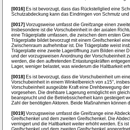
[0016]
Es ist bevorzugt, dass das Rückstellglied eine Sch
Schutzabdeckung kann das Eindringen von Schmutz und Ho
[0017]
Vorzugsweise umfasst die Greifzange einen zweiten
Insbesondere ist die Vorschubeinheit in der axialen Ric
eine Trägerplatte umfassen, die zwischen dem ersten Grei
Trägerplatte bildet bevorzugt mit einem Greifschenkel ei
Zwischenraum aufnehmbar ist. Die Trägerplatte weist ins
Trägerplatte eine zweite Lageröffnung zum Bilden einer
und der vorzugsweisen Anordnung der Vorschubeinheit z
werden, die den auftretenden Entastungskräften entgege
Lager, weniger belastet, was wiederum die Haltbarkeit e
[0018]
Es ist bevorzugt, dass die Vorschubeinheit um eine
Vorschubeinheit in einem Winkelbereich von ±15°, insbeso
Vorschubeinheit ausgeübte Kraft eine Drehbewegung de
vorgesehen. Die drehbare Lagerung ermöglicht ein gleic
beansprucht und die Betriebssicherheit kann gesteigert 
Zahl der benötigten Aktoren. Beide Maßnahmen können da
[0019]
Vorzugsweise umfasst die Greifzange eine Abdecku
Greifschenkel und dem zweiten Greifschenkel. Die Abdec
verringert und die Haltbarkeit weiter erhöht werden. Es 
Greifschenkel und dem zweiten Greifschenkel angeordnet