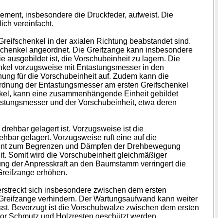
lement, insbesondere die Druckfeder, aufweist. Die
ch vereinfacht.
reifschenkel in der axialen Richtung beabstandet sind.
fschenkel angeordnet. Die Greifzange kann insbesondere
 ausgebildet ist, die Vorschubeinheit zu lagern. Die
henkel vorzugsweise mit Entastungsmesser in den
ung für die Vorschubeinheit auf. Zudem kann die
ordnung der Entastungsmesser am ersten Greifschenkel
kel, kann eine zusammenhängende Einheit gebildet
astungsmesser und der Vorschubeinheit, etwa deren
drehbar gelagert ist. Vorzugsweise ist die
hbar gelagert. Vorzugsweise ruft eine auf die
ement zum Begrenzen und Dämpfen der Drehbewegung
. Somit wird die Vorschubeinheit gleichmäßiger
zung der Anpresskraft an den Baumstamm verringert die
Greifzange erhöhen.
rstreckt sich insbesondere zwischen dem ersten
 Greifzange verhindern. Der Wartungsaufwand kann weiter
asst. Bevorzugt ist die Vorschubwalze zwischen dem ersten
vor Schmutz und Holzresten geschützt werden.