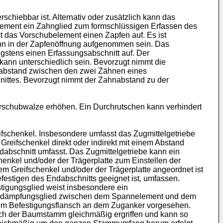
chiebbar ist. Alternativ oder zusätzlich kann das
lement ein Zahnglied zum formschlüssigen Erfassen des
 das Vorschubelement einen Zapfen auf. Es ist
ann in der Zapfenöffnung aufgenommen sein. Das
gstens einen Erfassungsabschnitt auf. Der
ann unterschiedlich sein. Bevorzugt nimmt die
hnabstand zwischen den zwei Zähnen eines
ittes. Bevorzugt nimmt der Zahnabstand zu der
schubwalze erhöhen. Ein Durchrutschen kann verhindert
fschenkel. Insbesondere umfasst das Zugmittelgetriebe
 Greifschenkel direkt oder indirekt mit einem Abstand
ndabschnitt umfasst. Das Zugmittelgetriebe kann ein
enkel und/oder der Trägerplatte zum Einstellen der
m Greifschenkel und/oder der Trägerplatte angeordnet ist
festigen des Endabschnitts geeignet ist, umfassen.
tigungsglied weist insbesondere ein
ruckdämpfungsglied zwischen dem Spannelement und dem
dem Befestigungsflansch an dem Zuganker vorgesehen.
ch der Baumstamm gleichmäßig ergriffen und kann so