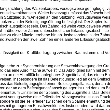
angsrichtung des Walzenkörpers, vorzugsweise geringfügig, vers
ers schwenkbar sein. Weiter bevorzugt umfasst das Vorschube
Stützglied zum Anlegen an den Stützring. Vorzugsweise weist
olzen an der Befestigungsöffnung befestigt ist. Der Zapfen k
isch ausgebildet sein. Das Zahnglied weist vorzugsweise weni
ahnhöhe zweier Zähne unterschiedlicher Erfassungsabschnitte k
tte zu einer Mittelquerebene hin ab. Insbesondere ist der Za
and zwischen den zwei Zähnen eines anderen Erfassungsabschn
lässigkeit der Kraftübertragung zwischen Baumstamm und Vor
lgetriebe zur Synchronisierung der Schwenkbewegung der Grei
nd das eine Abrollfläche aufweist. Das Abrollglied kann mit dem
 ein an der Abrollfläche anlegbares Zugmittel auf, das einen E
weisen. Insbesondere ist das Befestigungsglied an dem Greifsch
ass das Befestigungsglied einen Befestigungsflansch, der an de
r, der an dem Befestigungsflansch gelagert ist und der zum Be
ement zum Einstellen der Spannung des Zugmittels. Das Befes
asst vorzugsweise eine Tellerfeder. Vorzugsweise ist das D
sondere ist die Tellerfeder zwischen dem Spannelement und 
mes mit geringerem Einschwenkfehler. Insbesondere wird dadur