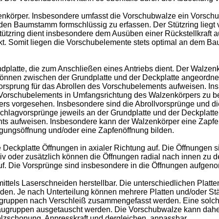
nkörper. Insbesondere umfasst die Vorschubwalze ein Vorschu
 den Baumstamm formschlüssig zu erfassen. Der Stützring lieg
r Stützring dient insbesondere dem Ausüben einer Rückstellkra
. Somit liegen die Vorschubelemente stets optimal an dem Ba
platte, die zum Anschließen eines Antriebs dient. Der Walzen
nnen zwischen der Grundplatte und der Deckplatte angeordnet s
orsprung für das Abrollen des Vorschubelements aufweisen. In
Vorschubelements in Umfangsrichtung des Walzenkörpers zu be
rs vorgesehen. Insbesondere sind die Abrollvorsprünge und d
schlagvorsprünge jeweils an der Grundplatte und der Deckplatt
ts aufweisen. Insbesondere kann der Walzenkörper eine Zapfe
igungsöffnung und/oder eine Zapfenöffnung bilden.
 Deckplatte Öffnungen in axialer Richtung auf. Die Öffnungen
ativ oder zusätzlich können die Öffnungen radial nach innen zu
f. Die Vorsprünge sind insbesondere in die Öffnungen aufge
mittels Laserschneiden herstellbar. Die unterschiedlichen Pla
en. Je nach Unterteilung können mehrere Platten und/oder St
ruppen nach Verschleiß zusammengefasst werden. Eine solch
 Baugruppen ausgetauscht werden. Die Vorschubwalze kann dahe
lzschonung, Anpresskraft und dergleichen, anpassbar.