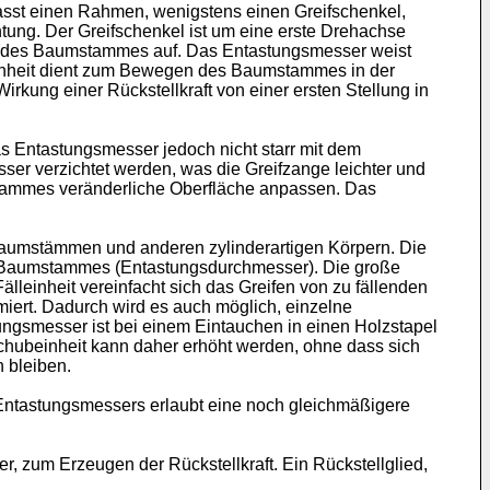
asst einen Rahmen, wenigstens einen Greifschenkel,
tung. Der Greifschenkel ist um eine erste Drehachse
en des Baumstammes auf. Das Entastungsmesser weist
inheit dient zum Bewegen des Baumstammes in der
kung einer Rückstellkraft von einer ersten Stellung in
s Entastungsmesser jedoch nicht starr mit dem
ser verzichtet werden, was die Greifzange leichter und
tammes veränderliche Oberfläche anpassen. Das
Baumstämmen und anderen zylinderartigen Körpern. Die
s Baumstammes (Entastungsdurchmesser). Die große
leinheit vereinfacht sich das Greifen von zu fällenden
iert. Dadurch wird es auch möglich, einzelne
gsmesser ist bei einem Eintauchen in einen Holzstapel
chubeinheit kann daher erhöht werden, ohne dass sich
 bleiben.
ntastungsmessers erlaubt eine noch gleichmäßigere
, zum Erzeugen der Rückstellkraft. Ein Rückstellglied,