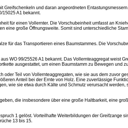
mit Greifschenkeln und daran angeordneten Entastungsmessern.
/15025 A1
bekannt.
nheit für einen Vollernter. Die Vorschubeinheit umfasst an Kn
uben eine große Öffnungsweite. Somit sind unterschiedliche St
lze für das Transportieren eines Baumstammes. Die Vorschubwa
t aus
WO 99/25526 A1
bekannt. Das Vollernteaggregat weist Gr
sportkette ausgestattet, um einen Baumstamm zu Bewegen und zu
ch oder Teil von Vollernteaggregaten, wie sie aus dem zuvor ges
ößeren Anteil bei der Ernte von Holz. Eine zuverlässige Funkti
en, wie sie etwa durch Kälte und Schmutz verursacht werden, 
ugeben, die insbesondere über eine große Haltbarkeit, eine gr
ruch 1 gelöst. Vorteilhafte Weiterbildungen der Greifzange si
üche 13 bis 15.