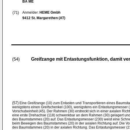
BA ME
(71)
Anmelder:
HEME Gmbh
9412 St. Margarethen (AT)
Greifzange mit Entastungsfunktion, damit ve
(54)
(57)
Eine Greifzange (10) zum Entasten und Transportieren eines Baumst
wenigstens einen Greifschenkel (100), wenigstens ein Entastungsmesser 
Vorschubeinheit (45). Der Rahmen (30) erstreckt sich in einer axialen Rich
eine erste Drehachse (118) schwenkbar an dem Rahmen (30) gelagert und 
des Baumstammes (20) auf. Das Entastungsmesser (230) weist eine Schne
beim Bewegen des Baumstammes (20) in der axialen Richtung auf. Die Vo
des Baumstammes (20) in der axialen Richtung. Das Entastungsmesser (23