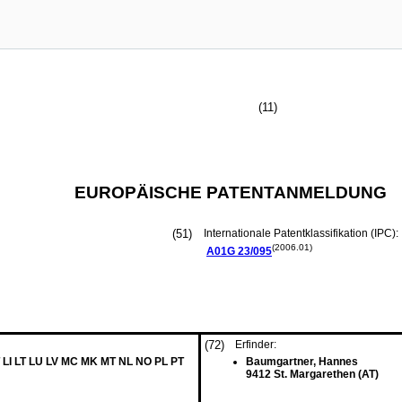
(11)
EUROPÄISCHE PATENTANMELDUNG
(51)
Internationale Patentklassifikation (IPC):
(2006.01)
A01G
23/095
(72)
Erfinder:
 LI LT LU LV MC MK MT NL NO PL PT
Baumgartner, Hannes
9412 St. Margarethen (AT)