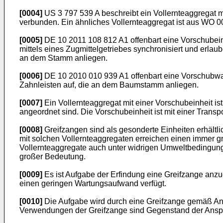
[0004]
US 3 797 539 A
beschreibt ein Vollernteaggregat 
verbunden. Ein ähnliches Vollernteaggregat ist aus
WO 00
[0005]
DE 10 2011 108 812 A1
offenbart eine Vorschubei
mittels eines Zugmittelgetriebes synchronisiert und erla
an dem Stamm anliegen.
[0006]
DE 10 2010 010 939 A1
offenbart eine Vorschubwa
Zahnleisten auf, die an dem Baumstamm anliegen.
[0007]
Ein Vollernteaggregat mit einer Vorschubeinheit is
angeordnet sind. Die Vorschubeinheit ist mit einer Tran
[0008]
Greifzangen sind als gesonderte Einheiten erhältli
mit solchen Vollernteaggregaten erreichen einen immer gr
Vollernteaggregate auch unter widrigen Umweltbedingung
großer Bedeutung.
[0009]
Es ist Aufgabe der Erfindung eine Greifzange anz
einen geringen Wartungsaufwand verfügt.
[0010]
Die Aufgabe wird durch eine Greifzange gemäß Ansp
Verwendungen der Greifzange sind Gegenstand der Anspr