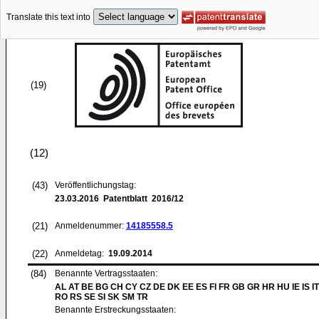
Translate this text into
(19)
(12)
(43)
Veröffentlichungstag:
23.03.2016
Patentblatt 2016/12
(21)
Anmeldenummer:
14185558.5
(22)
Anmeldetag:
19.09.2014
(84)
Benannte Vertragsstaaten:
AL AT BE BG CH CY CZ DE DK EE ES FI FR GB GR HR HU IE IS IT
RO RS SE SI SK SM TR
Benannte Erstreckungsstaaten: