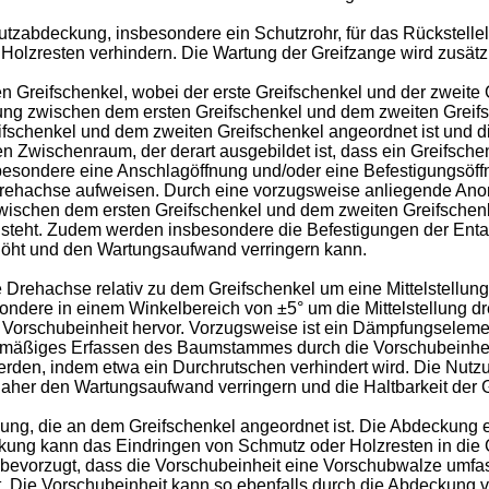
utzabdeckung, insbesondere ein Schutzrohr, für das Rückstelle
lzresten verhindern. Die Wartung der Greifzange wird zusätzli
 Greifschenkel, wobei der erste Greifschenkel und der zweite G
htung zwischen dem ersten Greifschenkel und dem zweiten Grei
fschenkel und dem zweiten Greifschenkel angeordnet ist und die
nen Zwischenraum, der derart ausgebildet ist, dass ein Greifsc
besondere eine Anschlagöffnung und/oder eine Befestigungsöffn
 Drehachse aufweisen. Durch eine vorzugsweise anliegende An
wischen dem ersten Greifschenkel und dem zweiten Greifschen
nsteht. Zudem werden insbesondere die Befestigungen der Ent
rhöht und den Wartungsaufwand verringern kann.
 Drehachse relativ zu dem Greifschenkel um eine Mittelstellung 
ndere in einem Winkelbereich von ±5° um die Mittelstellung dre
r Vorschubeinheit hervor. Vorzugsweise ist ein Dämpfungsel
hmäßiges Erfassen des Baumstammes durch die Vorschubeinheit
werden, indem etwa ein Durchrutschen verhindert wird. Die Nut
her den Wartungsaufwand verringern und die Haltbarkeit der 
ng, die an dem Greifschenkel angeordnet ist. Die Abdeckung e
kung kann das Eindringen von Schmutz oder Holzresten in die
ist bevorzugt, dass die Vorschubeinheit eine Vorschubwalze umf
. Die Vorschubeinheit kann so ebenfalls durch die Abdeckung 