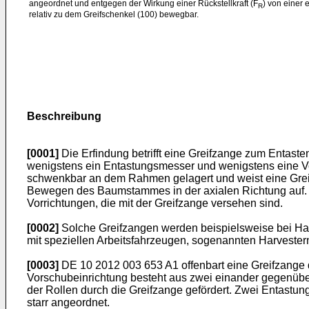
angeordnet und entgegen der Wirkung einer Rückstellkraft (F
) von einer 
R
relativ zu dem Greifschenkel (100) bewegbar.
Beschreibung
[0001]
Die Erfindung betrifft eine Greifzange zum Entas
wenigstens ein Entastungsmesser und wenigstens eine Vor
schwenkbar an dem Rahmen gelagert und weist eine Gre
Bewegen des Baumstammes in der axialen Richtung auf. D
Vorrichtungen, die mit der Greifzange versehen sind.
[0002]
Solche Greifzangen werden beispielsweise bei Har
mit speziellen Arbeitsfahrzeugen, sogenannten Harvestern
[0003]
DE 10 2012 003 653 A1
offenbart eine Greifzang
Vorschubeinrichtung besteht aus zwei einander gegenüb
der Rollen durch die Greifzange gefördert. Zwei Entast
starr angeordnet.