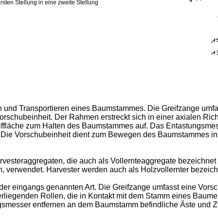
ersten Stellung in eine zweite Stellung
ten und Transportieren eines Baumstammes. Die Greifzange umf
schubeinheit. Der Rahmen erstreckt sich in einer axialen Rich
iffläche zum Halten des Baumstammes auf. Das Entastungsmes
ie Vorschubeinheit dient zum Bewegen des Baumstammes in der 
vesteraggregaten, die auch als Vollernteaggregate bezeichnet
, verwendet. Harvester werden auch als Holzvollernter bezeich
e der eingangs genannten Art. Die Greifzange umfasst eine V
erliegenden Rollen, die in Kontakt mit dem Stamm eines Baum
ungsmesser entfernen an dem Baumstamm befindliche Äste und 