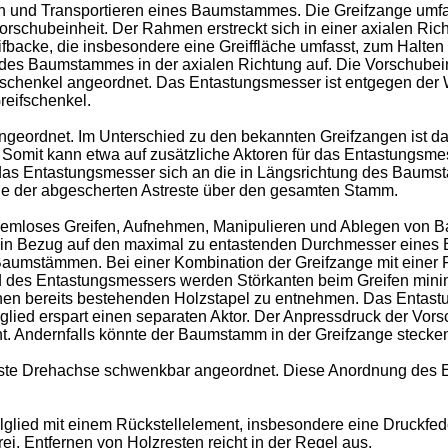
en und Transportieren eines Baumstammes. Die Greifzange umf
schubeinheit. Der Rahmen erstreckt sich in einer axialen Rich
fbacke, die insbesondere eine Greiffläche umfasst, zum Halt
es Baumstammes in der axialen Richtung auf. Die Vorschube
schenkel angeordnet. Das Entastungsmesser ist entgegen der Wir
reifschenkel.
geordnet. Im Unterschied zu den bekannten Greifzangen ist da
Somit kann etwa auf zusätzliche Aktoren für das Entastungsmes
as Entastungsmesser sich an die in Längsrichtung des Baums
e der abgescherten Astreste über den gesamten Stamm.
blemloses Greifen, Aufnehmen, Manipulieren und Ablegen von 
e in Bezug auf den maximal zu entastenden Durchmesser eine
umstämmen. Bei einer Kombination der Greifzange mit einer Fäl
d des Entastungsmessers werden Störkanten beim Greifen minim
n bereits bestehenden Holzstapel zu entnehmen. Das Entastun
ied erspart einen separaten Aktor. Der Anpressdruck der Vors
. Andernfalls könnte der Baumstamm in der Greifzange stecken
ste Drehachse schwenkbar angeordnet. Diese Anordnung des E
glied mit einem Rückstellelement, insbesondere eine Druckfeder
ei. Entfernen von Holzresten reicht in der Regel aus.