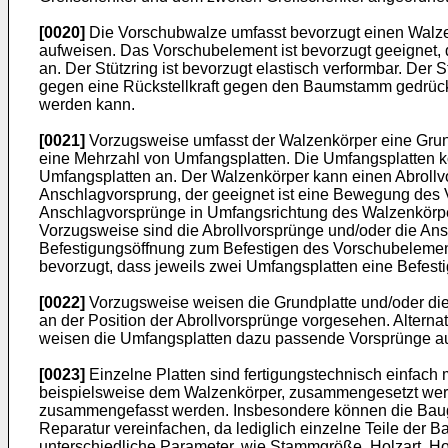
[0020]
Die Vorschubwalze umfasst bevorzugt einen Walze
aufweisen. Das Vorschubelement ist bevorzugt geeignet,
an. Der Stützring ist bevorzugt elastisch verformbar. De
gegen eine Rückstellkraft gegen den Baumstamm gedrückt
werden kann.
[0021]
Vorzugsweise umfasst der Walzenkörper eine Grund
eine Mehrzahl von Umfangsplatten. Die Umfangsplatten kö
Umfangsplatten an. Der Walzenkörper kann einen Abrollv
Anschlagvorsprung, der geeignet ist eine Bewegung des 
Anschlagvorsprünge in Umfangsrichtung des Walzenkörpe
Vorzugsweise sind die Abrollvorsprünge und/oder die An
Befestigungsöffnung zum Befestigen des Vorschubelemen
bevorzugt, dass jeweils zwei Umfangsplatten eine Befest
[0022]
Vorzugsweise weisen die Grundplatte und/oder die
an der Position der Abrollvorsprünge vorgesehen. Altern
weisen die Umfangsplatten dazu passende Vorsprünge au
[0023]
Einzelne Platten sind fertigungstechnisch einfach 
beispielsweise dem Walzenkörper, zusammengesetzt werd
zusammengefasst werden. Insbesondere können die Baug
Reparatur vereinfachen, da lediglich einzelne Teile der
unterschiedliche Parameter, wie Stammgröße, Holzart, Ho