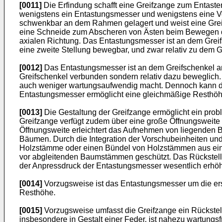
[0011]
Die Erfindung schafft eine Greifzange zum Entast
wenigstens ein Entastungsmesser und wenigstens eine Vor
schwenkbar an dem Rahmen gelagert und weist eine Grei
eine Schneide zum Abscheren von Ästen beim Bewegen d
axialen Richtung. Das Entastungsmesser ist an dem Greif
eine zweite Stellung bewegbar, und zwar relativ zu dem G
[0012]
Das Entastungsmesser ist an dem Greifschenkel an
Greifschenkel verbunden sondern relativ dazu beweglich. 
auch weniger wartungsaufwendig macht. Dennoch kann d
Entastungsmesser ermöglicht eine gleichmäßige Resthöh
[0013]
Die Gestaltung der Greifzange ermöglicht ein pro
Greifzange verfügt zudem über eine große Öffnungsweit
Öffnungsweite erleichtert das Aufnehmen von liegenden Ba
Bäumen. Durch die Integration der Vorschubeinheiten un
Holzstämme oder einen Bündel von Holzstämmen aus eine
vor abgleitenden Baumstämmen geschützt. Das Rückstellgl
der Anpressdruck der Entastungsmesser wesentlich erhöht
[0014]
Vorzugsweise ist das Entastungsmesser um die er
Resthöhe.
[0015]
Vorzugsweise umfasst die Greifzange ein Rückstell
insbesondere in Gestalt einer Feder, ist nahezu wartungsfr