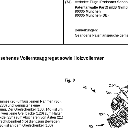
(74)
Vertreter:
Flügel Preissner Schob
Patentanwälte PartG mbB Nymp
80335 München
80335 München (DE)
Bemerkungen:
Geänderte Patentansprüche gemä
rsehenes Vollernteaggregat sowie Holzvollernter
ammes (20) umfasst einen Rahmen (30),
(230) und wenigstens eine
tung. Der Greifschenkel (100, 140) ist um
weist eine Greifbacke (120) zum Halten
ide (234) zum Abscheren von Ästen (21)
rschubeinheit (45) dient zum Bewegen
0) ist an dem Greifschenkel (100)