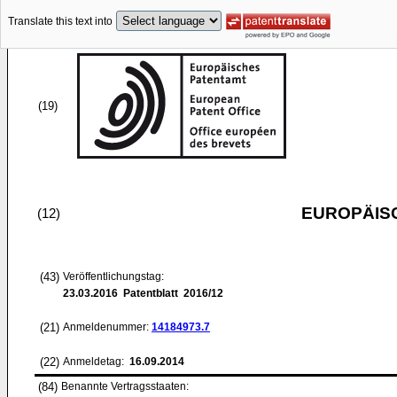
Translate this text into
(19)
EUROPÄIS
(12)
(43)
Veröffentlichungstag:
23.03.2016
Patentblatt 2016/12
(21)
Anmeldenummer:
14184973.7
(22)
Anmeldetag:
16.09.2014
(84)
Benannte Vertragsstaaten: