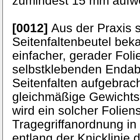
zumindest 15 mm aufwe
[0012]
Aus der Praxis 
Seitenfaltenbeutel beka
einfacher, gerader Foli
selbstklebenden Endabs
Seitenfalten aufgebrac
gleichmäßige Gewichtsv
wird ein solcher Foliens
Tragegriffanordnung in 
entlang der Knicklinie 