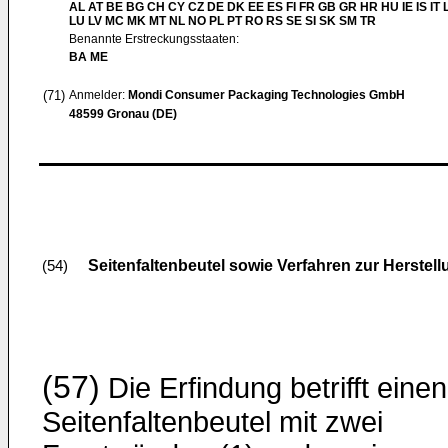
AL AT BE BG CH CY CZ DE DK EE ES FI FR GB GR HR HU IE IS IT L
LU LV MC MK MT NL NO PL PT RO RS SE SI SK SM TR
Benannte Erstreckungsstaaten:
BA ME
(71)
Anmelder:
Mondi Consumer Packaging Technologies GmbH
48599 Gronau (DE)
Seitenfaltenbeutel sowie Verfahren zur Herstell
(54)
(57)
Die Erfindung betrifft einen
Seitenfaltenbeutel mit zwei