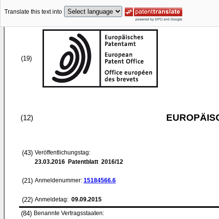
Translate this text into
(19)
EUROPÄIS
(12)
(43)
Veröffentlichungstag:
23.03.2016
Patentblatt 2016/12
(21)
Anmeldenummer:
15184566.6
(22)
Anmeldetag:
09.09.2015
(84)
Benannte Vertragsstaaten: