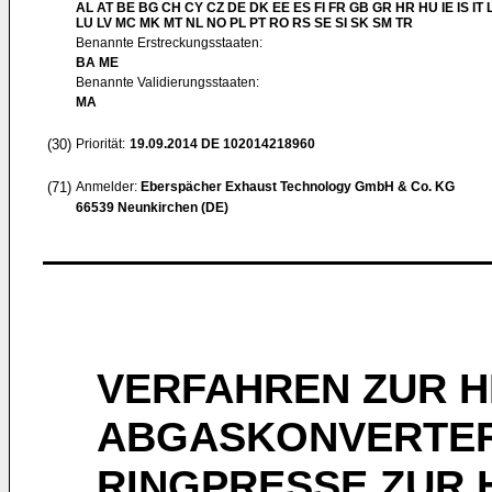
AL AT BE BG CH CY CZ DE DK EE ES FI FR GB GR HR HU IE IS IT L
LU LV MC MK MT NL NO PL PT RO RS SE SI SK SM TR
Benannte Erstreckungsstaaten:
BA ME
Benannte Validierungsstaaten:
MA
(30)
Priorität:
19.09.2014
DE 102014218960
(71)
Anmelder:
Eberspächer Exhaust Technology GmbH & Co. KG
66539 Neunkirchen (DE)
VERFAHREN ZUR H
ABGASKONVERTER
RINGPRESSE ZUR 