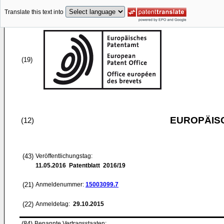
Translate this text into
(19)
EUROPÄIS
(12)
(43)
Veröffentlichungstag:
11.05.2016
Patentblatt 2016/19
(21)
Anmeldenummer:
15003099.7
(22)
Anmeldetag:
29.10.2015
(84)
Benannte Vertragsstaaten: