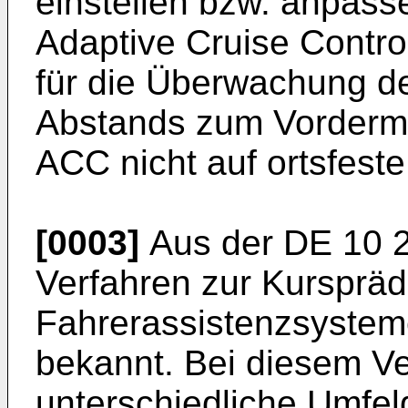
einstellen bzw. anpasse
Adaptive Cruise Control
für die Überwachung d
Abstands zum Vorderma
ACC nicht auf ortsfeste
[0003]
Aus der
DE 10 
Verfahren zur Kursprädi
Fahrerassistenzsysteme
bekannt. Bei diesem V
unterschiedliche Umfel