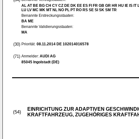
AL AT BE BG CH CY CZ DE DK EE ES FI FR GB GR HR HU IE IS IT L
LU LV MC MK MT NL NO PL PT RO RS SE SI SK SM TR
Benannte Erstreckungsstaaten:
BA ME
Benannte Validierungsstaaten:
MA
(30)
Priorität:
08.11.2014
DE 102014016578
(71)
Anmelder:
AUDI AG
85045 Ingolstadt (DE)
EINRICHTUNG ZUR ADAPTIVEN GESCHWINDI
(54)
KRAFTFAHRZEUG, ZUGEHÖRIGES KRAFTFA