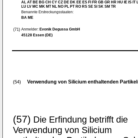
AL AT BE BG CH CY CZ DE DK EE ES FI FR GB GR HR HU IE IS IT L
LU LV MC MK MT NL NO PL PT RO RS SE SI SK SM TR
Benannte Erstreckungsstaaten:
BA ME
(71)
Anmelder:
Evonik Degussa GmbH
45128 Essen (DE)
Verwendung von Silicium enthaltenden Partikel
(54)
(57)
Die Erfindung betrifft die
Verwendung von Silicium