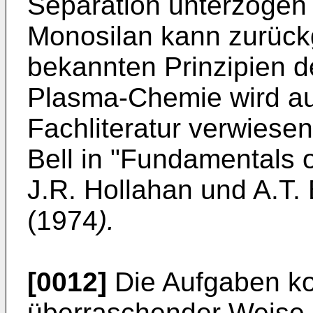
Separation unterzoge
Monosilan kann zurückg
bekannten Prinzipien 
Plasma-Chemie wird auf
Fachliteratur verwiesen
Bell in "Fundamentals 
J.R. Hollahan und A.T. 
(1974
).
[0012]
Die Aufgaben ko
überraschender Weise 