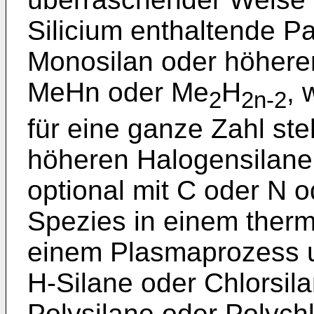
Silicium enthaltende P
Monosilan oder höheren
MeHn oder Me
H
, 
2
2n-2
für eine ganze Zahl st
höheren Halogensilane
optional mit C oder N 
Spezies in einem therm
einem Plasmaprozess 
H-Silane oder Chlorsil
Polysilane oder Polychl