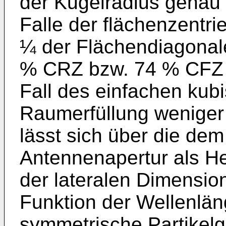
der Kugelradius genau
Falle der flächenzentri
¼ der Flächendiagonal
% CRZ bzw. 74 % CFZ a
Fall des einfachen kubi
Raumerfüllung weniger
lässt sich über die d
Antennenapertur als He
der lateralen Dimension
Funktion der Wellenlä
symmetrische Partikel