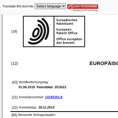
Translate this text into
(19)
EUROPÄIS
(12)
(43)
Veröffentlichungstag:
01.06.2016
Patentblatt 2016/22
(21)
Anmeldenummer:
14195301.8
(22)
Anmeldetag:
28.11.2014
(84)
Benannte Vertragsstaaten: