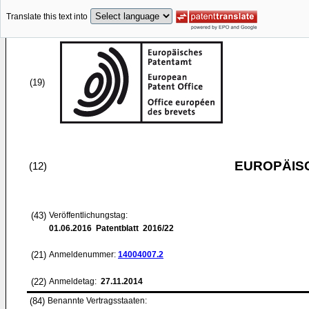
Translate this text into
(19)
EUROPÄIS
(12)
(43)
Veröffentlichungstag:
01.06.2016
Patentblatt 2016/22
(21)
Anmeldenummer:
14004007.2
(22)
Anmeldetag:
27.11.2014
(84)
Benannte Vertragsstaaten: