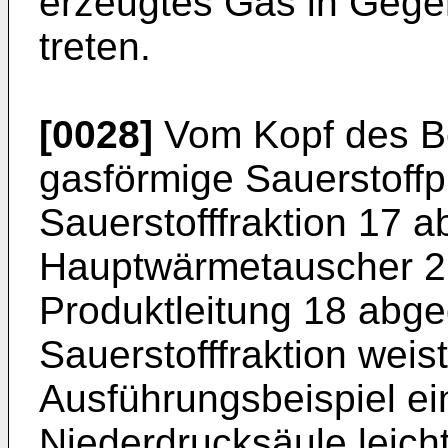
erzeugtes Gas in Gege
treten.
[0028]
Vom Kopf des Be
gasförmige Sauerstoffp
Sauerstofffraktion 17 
Hauptwärmetauscher 2
Produktleitung 18 abge
Sauerstofffraktion weis
Ausführungsbeispiel e
Niederdrucksäule leicht