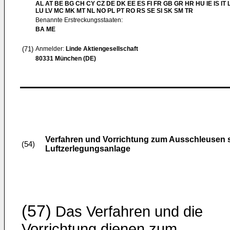
AL AT BE BG CH CY CZ DE DK EE ES FI FR GB GR HR HU IE IS IT L
LU LV MC MK MT NL NO PL PT RO RS SE SI SK SM TR
Benannte Erstreckungsstaaten:
BA ME
(71)
Anmelder:
Linde Aktiengesellschaft
80331 München (DE)
Verfahren und Vorrichtung zum Ausschleusen sc
(54)
Luftzerlegungsanlage
(57)
Das Verfahren und die
Vorrichtung dienen zum