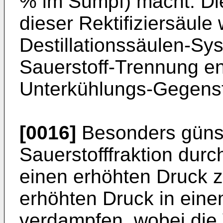
% im Sumpf) macht. Di
dieser Rektifiziersäule
Destillationssäulen-Sys
Sauerstoff-Trennung en
Unterkühlungs-Gegenst
[0016]
Besonders günstig
Sauerstofffraktion durc
einen erhöhten Druck z
erhöhten Druck in ein
verdampfen, wobei die