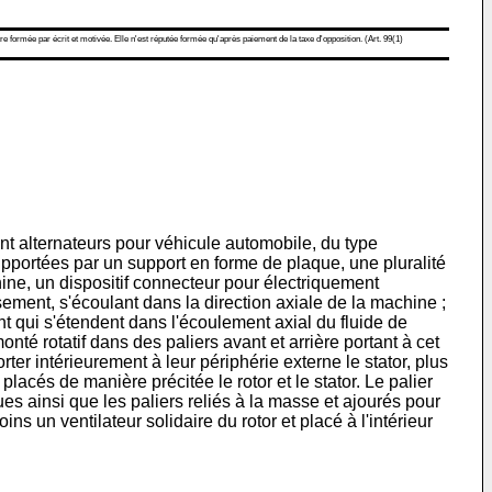
re formée par écrit et motivée. Elle n'est réputée formée qu'après paiement de la taxe d'opposition. (Art. 99(1)
 alternateurs pour véhicule automobile, du type
supportées par un support en forme de plaque, une pluralité
hine, un dispositif connecteur pour électriquement
ement, s'écoulant dans la direction axiale de la machine ;
nt qui s'étendent dans l'écoulement axial du fluide de
nté rotatif dans des paliers avant et arrière portant à cet
ter intérieurement à leur périphérie externe le stator, plus
placés de manière précitée le rotor et le stator. Le palier
ues ainsi que les paliers reliés à la masse et ajourés pour
ns un ventilateur solidaire du rotor et placé à l'intérieur