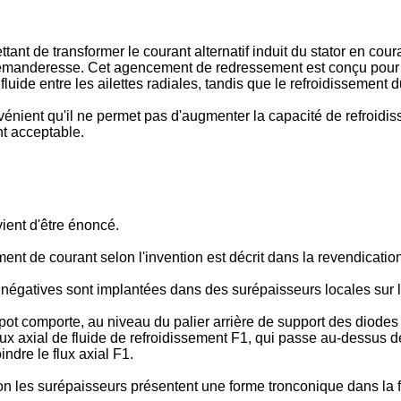
t de transformer le courant alternatif induit du stator en cou
emanderesse. Cet agencement de redressement est conçu pour a
uide entre les ailettes radiales, tandis que le refroidissement 
ent qu'il ne permet pas d'augmenter la capacité de refroidissem
t acceptable.
vient d'être énoncé.
t de courant selon l'invention est décrit dans la revendication
 négatives sont implantées dans des surépaisseurs locales sur l
pot comporte, au niveau du palier arrière de support des diodes n
flux axial de fluide de refroidissement F1, qui passe au-dessus 
ndre le flux axial F1.
ion les surépaisseurs présentent une forme tronconique dans la