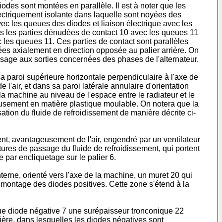
odes sont montées en parallèle. Il est à noter que les
électriquement isolante dans laquelle sont noyées des
c les queues des diodes et liaison électrique avec les
ures les parties dénudées de contact 10 avec les queues 11
c les queues 11. Ces parties de contact sont parallèles
ées axialement en direction opposée au palier arrière. On
sage aux sorties concernées des phases de l'alternateur.
sa paroi supérieure horizontale perpendiculaire à l'axe de
 l'air, et dans sa paroi latérale annulaire d'orientation
la machine au niveau de l'espace entre le radiateur et le
tageusement en matière plastique moulable. On notera que la
ation du fluide de refroidissement de manière décrite ci-
ent, avantageusement de l'air, engendré par un ventilateur
rtures de passage du fluide de refroidissement, qui portent
 par encliquetage sur le palier 6.
erne, orienté vers l'axe de la machine, un muret 20 qui
r montage des diodes positives. Cette zone s'étend à la
aque diode négative 7 une surépaisseur tronconique 22
rière, dans lesquelles les diodes négatives sont