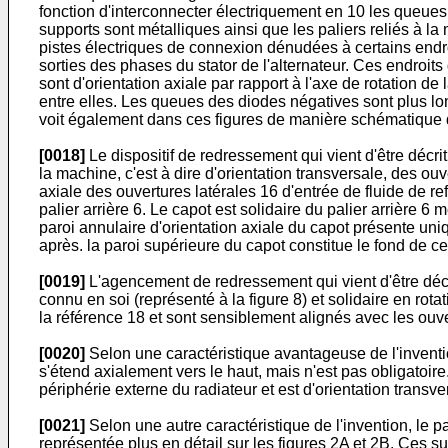
fonction d'interconnecter électriquement en 10 les queues 
supports sont métalliques ainsi que les paliers reliés à l
pistes électriques de connexion dénudées à certains endr
sorties des phases du stator de l'alternateur. Ces endroit
sont d'orientation axiale par rapport à l'axe de rotation 
entre elles. Les queues des diodes négatives sont plus lo
voit également dans ces figures de manière schématique d
[0018]
Le dispositif de redressement qui vient d'être décri
la machine, c'est à dire d'orientation transversale, des ouv
axiale des ouvertures latérales 16 d'entrée de fluide de re
palier arrière 6. Le capot est solidaire du palier arrière 
paroi annulaire d'orientation axiale du capot présente uni
après. la paroi supérieure du capot constitue le fond de cel
[0019]
L'agencement de redressement qui vient d'être décri
connu en soi (représenté à la figure 8) et solidaire en rot
la référence 18 et sont sensiblement alignés avec les ouve
[0020]
Selon une caractéristique avantageuse de l'inventio
s'étend axialement vers le haut, mais n'est pas obligatoir
périphérie externe du radiateur et est d'orientation transve
[0021]
Selon une autre caractéristique de l'invention, le
représentée plus en détail sur les figures 2A et 2B. Ces s