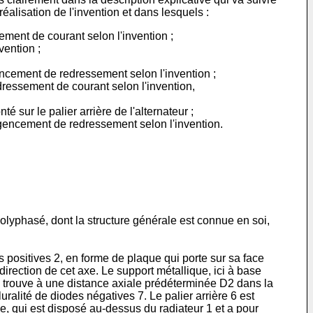
alisation de l'invention et dans lesquels :
ment de courant selon l'invention ;
vention ;
agencement de redressement selon l'invention ;
ressement de courant selon l'invention,
 sur le palier arrière de l'alternateur ;
l'agencement de redressement selon l'invention.
lyphasé, dont la structure générale est connue en soi,
s positives 2, en forme de plaque qui porte sur sa face
direction de cet axe. Le support métallique, ici à base
se trouve à une distance axiale prédéterminée D2 dans la
alité de diodes négatives 7. Le palier arrière 6 est
e, qui est disposé au-dessus du radiateur 1 et a pour