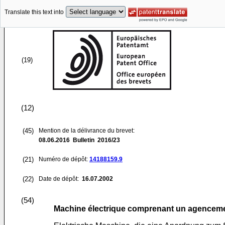
Translate this text into
(19)
(12)
(45)
Mention de la délivrance du brevet:
08.06.2016
Bulletin 2016/23
(21)
Numéro de dépôt:
14188159.9
(22)
Date de dépôt:
16.07.2002
(54)
Machine électrique comprenant un agencemen