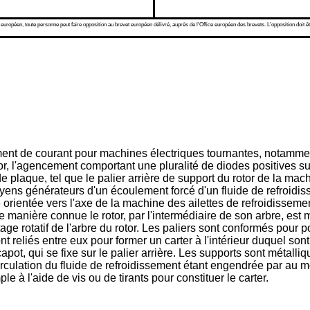
 européen, toute personne peut faire opposition au brevet européen délivré, auprès de l'Office européen des brevets. L'opposition doit êt
t de courant pour machines électriques tournantes, notamment
ator, l'agencement comportant une pluralité de diodes positives 
plaque, tel que le palier arrière de support du rotor de la mac
yens générateurs d'un écoulement forcé d'un fluide de refroidiss
e orientée vers l'axe de la machine des ailettes de refroidisseme
 manière connue le rotor, par l'intermédiaire de son arbre, est mo
e rotatif de l'arbre du rotor. Les paliers sont conformés pour por
t reliés entre eux pour former un carter à l'intérieur duquel sont 
pot, qui se fixe sur le palier arrière. Les supports sont métalliq
circulation du fluide de refroidissement étant engendrée par au moi
e à l'aide de vis ou de tirants pour constituer le carter.