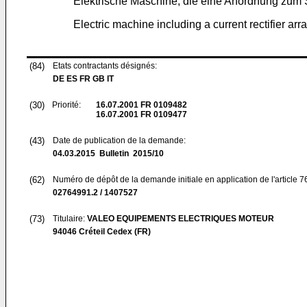
Elektrische Maschine, die eine Anordnung zum 
Electric machine including a current rectifier arr
(84)
Etats contractants désignés:
DE ES FR GB IT
(30)
Priorité:
16.07.2001
FR 0109482
16.07.2001
FR 0109477
(43)
Date de publication de la demande:
04.03.2015
Bulletin 2015/10
(62)
Numéro de dépôt de la demande initiale en application de l'article 
02764991.2 / 1407527
(73)
Titulaire:
VALEO EQUIPEMENTS ELECTRIQUES MOTEUR
94046 Créteil Cedex (FR)