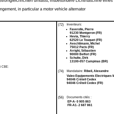
Stromgleichrichten umfasst, insbesondere Lichtmaschine eines 
angement, in particular a motor vehicle alternator
(72)
Inventeurs:
Faverolle, Pierre
91230 Montgeron (FR)
Hevia, Thierry
62520 Le Touquet (FR)
Aeschlimann, Michel
75012 Paris (FR)
Arrighi, Sébastien
90000 Belfort (FR)
Schulte, Dirk
13100-057 Campinas (BR)
76 CBE:
(74)
Mandataire:
Ribeil, Alexandre
Valeo Equipements Electriques Mo
94046 Créteil Cedex
94046 Créteil Cedex (FR)
(56)
Documents cités: :
EP-A- 0 905 863
FR-A1- 2 687 861