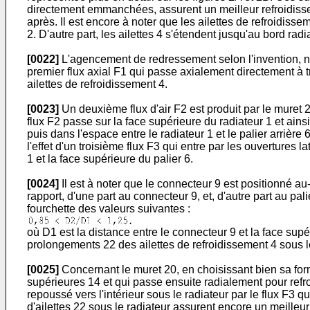
directement emmanchées, assurent un meilleur refroidissem
après. Il est encore à noter que les ailettes de refroidis
2. D'autre part, les ailettes 4 s'étendent jusqu'au bord ra
[0022]
L'agencement de redressement selon l'invention, n
premier flux axial F1 qui passe axialement directement à tr
ailettes de refroidissement 4.
[0023]
Un deuxième flux d'air F2 est produit par le muret 2
flux F2 passe sur la face supérieure du radiateur 1 et ains
puis dans l'espace entre le radiateur 1 et le palier arrière
l'effet d'un troisième flux F3 qui entre par les ouvertures 
1 et la face supérieure du palier 6.
[0024]
Il est à noter que le connecteur 9 est positionné a
rapport, d'une part au connecteur 9, et, d'autre part au pa
fourchette des valeurs suivantes :
où D1 est la distance entre le connecteur 9 et la face supér
prolongements 22 des ailettes de refroidissement 4 sous le
[0025]
Concernant le muret 20, en choisissant bien sa forme,
supérieures 14 et qui passe ensuite radialement pour refroid
repoussé vers l'intérieur sous le radiateur par le flux F3 qu
d'ailettes 22 sous le radiateur assurent encore un meilleur