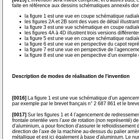
faite en référence aux dessins schématiques annexés donné
la figure 1 est une vue en coupe schématique radial
les figures 2A et 2B sont des vues de détail illustran
la figure 3 est une vue schématique en coupe radiale
les figures 4A à 4D illustrent trois versions différen
la figure 5 est une vue en coupe schématique radial
la figure 6 est une vue en perspective du capot repré
la figure 7 est une vue en perspective de l'agencemen
la figure 8 est une vue en perspective d'un exemple d
Description de modes de réalisation de l'invention
[0016]
La figure 1 est une vue schématique d'un agencemen
par exemple par le brevet français n°
2 687 861
et le bre
[0017]
Sur les figures 1 et 4 l'agencement de redressement
frontale orientée vers l'axe de rotation (non représenté) d
d'aluminium, a pour fonction d'assurer le refroidissement 
direction de l'axe de la machine au-dessus du palier arri
métallique et est ici également à base d'aluminium. Le num