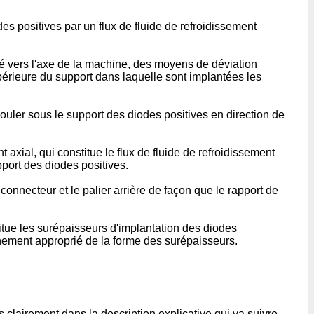
s positives par un flux de fluide de refroidissement
té vers l'axe de la machine, des moyens de déviation
upérieure du support dans laquelle sont implantées les
couler sous le support des diodes positives en direction de
 axial, qui constitue le flux de fluide de refroidissement
pport des diodes positives.
connecteur et le palier arrière de façon que le rapport de
itue les surépaisseurs d'implantation des diodes
nement approprié de la forme des surépaisseurs.
s clairement dans la description explicative qui va suivre