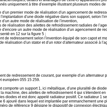
s uniquement à titre d'exemple illustrant plusieurs modes de ré
e d'un premier mode de réalisation d'un agencement de redresse
t l'implantation d'une diode négative dans son support, selon l'in
 d'un autre mode de réalisation de l'invention,
tes de réalisation des ailettes de refroidissement radiales de l'
e d'encore un autre mode de réalisation d'un agencement de red
senté en 12 sur la figure 5 ;
t de redressement selon l'invention équipé de son capot et monté
e réalisation d'un stator et d'un rotor d'alternateur associé à 
t de redressement de courant, par exemple d'un alternateur po
vet européen
055 15 259
.
 comporte un support 1, ici métallique, d'une pluralité de diode
e la machine, des ailettes de refroidissement 4 qui s'étendent en 
des diodes et est donc appelé radiateur positif. Ce radiateur 1 
ère 6 ajouré dans lequel est implantée par emmanchement une plur
éro de référence 9 désigne le dispositif de connexion électriqu