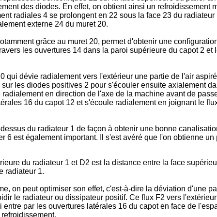
ent des diodes. En effet, on obtient ainsi un refroidissement mi
sement radiales 4 se prolongent en 22 sous la face 23 du radiateu
dialement externe 24 du muret 20.
otamment grâce au muret 20, permet d'obtenir une configuration
avers les ouvertures 14 dans la paroi supérieure du capot 2 et l
0 qui dévie radialement vers l'extérieur une partie de l'air asp
i sur les diodes positives 2 pour s'écouler ensuite axialement da
 6 radialement en direction de l'axe de la machine avant de passer
latérales 16 du capot 12 et s'écoule radialement en joignant le fl
u-dessus du radiateur 1 de façon à obtenir une bonne canalisatio
lier 6 est également important. Il s'est avéré que l'on obtienne 
ieure du radiateur 1 et D2 est la distance entre la face supérieur
 radiateur 1.
 on peut optimiser son effet, c'est-à-dire la déviation d'une part
ir le radiateur ou dissipateur positif. Ce flux F2 vers l'extérie
i entre par les ouvertures latérales 16 du capot en face de l'espac
 refroidissement.