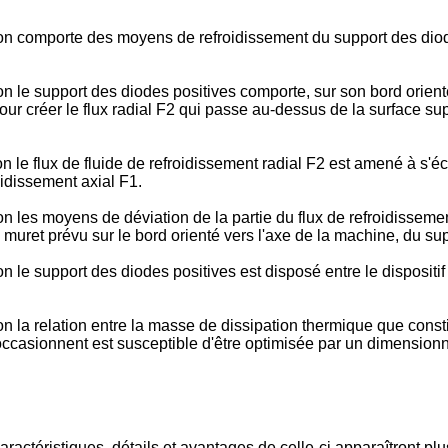
ion comporte des moyens de refroidissement du support des diode
on le support des diodes positives comporte, sur son bord orien
 pour créer le flux radial F2 qui passe au-dessus de la surface s
n le flux de fluide de refroidissement radial F2 est amené à s'é
oidissement axial F1.
n les moyens de déviation de la partie du flux de refroidissement
 muret prévu sur le bord orienté vers l'axe de la machine, du su
n le support des diodes positives est disposé entre le dispositif 
on la relation entre la masse de dissipation thermique que const
occasionnent est susceptible d'être optimisée par un dimension
aractéristiques, détails et avantages de celle-ci apparaîtront plu