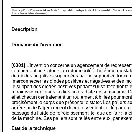
Il est rappelé que: Dans un délai de neuf mois à compter de la date de publication de la mention de la délivrance de brevet
Convention sur le brevet européen).
Description
Domaine de l'invention
[0001]
L'invention concerne un agencement de redressemen
comprenant un stator et un rotor monté à l'intérieur du st
de diodes négatives supportées par un support en forme de 
interconnecter les diodes positives et négatives et des mo
le support des diodes positives portant sur sa face frontal
refroidissement dans la direction radiale de la machine. De
effet chacun centralement un roulement à billes pour montag
précisément le corps que présente le stator. Les paliers son
arrière porte l'agencement de redressement coiffé par un ca
passage du fluide de refroidissement, tel que de l'air ; la 
de la machine. Ces paliers sont reliés entre eux, par exempl
Etat de la technique