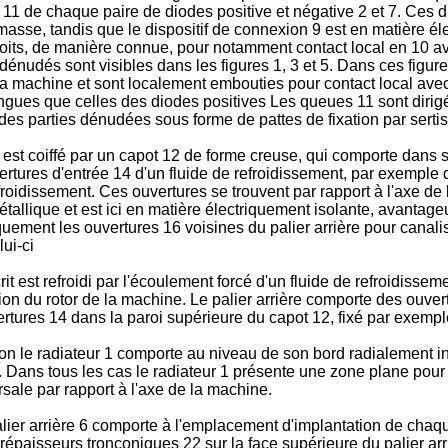
11 de chaque paire de diodes positive et négative 2 et 7. Ces di
a masse, tandis que le dispositif de connexion 9 est en matière 
oits, de manière connue, pour notamment contact local en 10 ave
s dénudés sont visibles dans les figures 1, 3 et 5. Dans ces fig
de la machine et sont localement embouties pour contact local ave
ngues que celles des diodes positives Les queues 11 sont dirig
es parties dénudées sous forme de pattes de fixation par sertis
t est coiffé par un capot 12 de forme creuse, qui comporte dans 
ertures d'entrée 14 d'un fluide de refroidissement, par exemple de
froidissement. Ces ouvertures se trouvent par rapport à l'axe de 
6 métallique et est ici en matière électriquement isolante, avan
quement les ouvertures 16 voisines du palier arrière pour canalis
ui-ci
t est refroidi par l'écoulement forcé d'un fluide de refroidissem
ation du rotor de la machine. Le palier arrière comporte des ouve
rtures 14 dans la paroi supérieure du capot 12, fixé par exemple
n le radiateur 1 comporte au niveau de son bord radialement int
e. Dans tous les cas le radiateur 1 présente une zone plane pou
rsale par rapport à l'axe de la machine.
 palier arrière 6 comporte à l'emplacement d'implantation de ch
urépaisseurs tronconiques 22 sur la face supérieure du palier ar