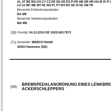
AL AT BE BG CH CY CZ DE DK EE ES FI FR GB GR HR HU IE IS IT L
LU LV MC MK MT NL NO PL PT RO RS SE SI SK SM TR
Benannte Erstreckungsstaaten:
BA ME
Benannte Validierungsstaaten:
MA MD
(30)
Priorität:
04.12.2014
DE 102014017973
(71)
Anmelder:
WABCO GmbH
30453 Hannover (DE)
BREMSPEDALANORDNUNG EINES LENKBREM
(54)
ACKERSCHLEPPERS