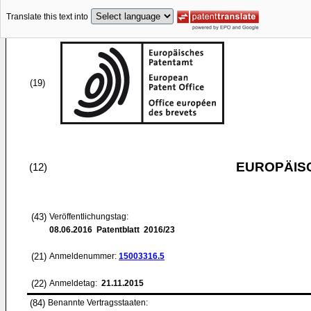
Translate this text into
(19)
EUROPÄIS
(12)
(43)
Veröffentlichungstag:
08.06.2016
Patentblatt 2016/23
(21)
Anmeldenummer:
15003316.5
(22)
Anmeldetag:
21.11.2015
(84)
Benannte Vertragsstaaten: