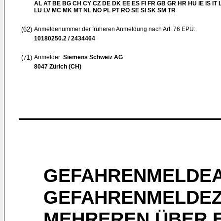
AL AT BE BG CH CY CZ DE DK EE ES FI FR GB GR HR HU IE IS IT L
LU LV MC MK MT NL NO PL PT RO SE SI SK SM TR
(62)
Anmeldenummer der früheren Anmeldung nach Art. 76 EPÜ:
10180250.2 / 2434464
(71)
Anmelder:
Siemens Schweiz AG
8047 Zürich (CH)
GEFAHRENMELDEA
GEFAHRENMELDEZ
MEHREREN ÜBER E