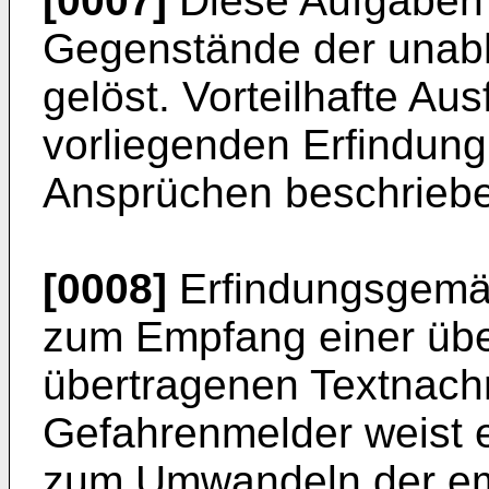
[0007]
Diese Aufgaben 
Gegenstände der unab
gelöst. Vorteilhafte A
vorliegenden Erfindung
Ansprüchen beschrieb
[0008]
Erfindungsgemäs
zum Empfang einer über
übertragenen Textnachri
Gefahrenmelder weist 
zum Umwandeln der em