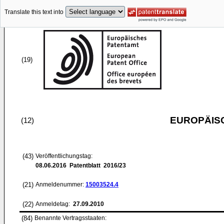
Translate this text into
(19)
EUROPÄIS
(12)
(43)
Veröffentlichungstag:
08.06.2016
Patentblatt 2016/23
(21)
Anmeldenummer:
15003524.4
(22)
Anmeldetag:
27.09.2010
(84)
Benannte Vertragsstaaten: