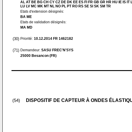
AL AT BE BG CH CY CZ DE DK EE ES FI FR GB GR HR HU IE IS IT L
LU LV MC MK MT NL NO PL PT RO RS SE SI SK SM TR
Etats d'extension désignés:
BA ME
Etats de validation désignés:
MA MD
(30)
Priorité:
10.12.2014
FR 1462182
(71)
Demandeur:
SASU FREC'N'SYS
25000 Besancon (FR)
DISPOSITIF DE CAPTEUR À ONDES ÉLASTI
(54)