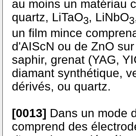
au moins un matériau ch
quartz, LiTaO
, LiNbO
3
3
un film mince compren
d'AIScN ou de ZnO sur 
saphir, grenat (YAG, YI
diamant synthétique, v
dérivés, ou quartz.
[0013]
Dans un mode de 
comprend des électrod