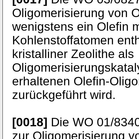
Oligomerisierung von Ol
wenigstens ein Olefin m
Kohlenstoffatomen enth
kristalliner Zeolithe als
Oligomerisierungskataly
erhaltenen Olefin-Olig
zurückgeführt wird.
[0018]
Die
WO 01/834
zur Oligomerisierung vo