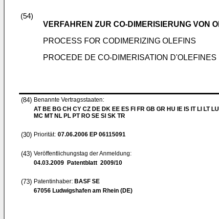
(54)
VERFAHREN ZUR CO-DIMERISIERUNG VON O
PROCESS FOR CODIMERIZING OLEFINS
PROCEDE DE CO-DIMERISATION D'OLEFINES
(84)
Benannte Vertragsstaaten:
AT BE BG CH CY CZ DE DK EE ES FI FR GB GR HU IE IS IT LI LT LU
MC MT NL PL PT RO SE SI SK TR
(30)
Priorität:
07.06.2006
EP 06115091
(43)
Veröffentlichungstag der Anmeldung:
04.03.2009
Patentblatt 2009/10
(73)
Patentinhaber:
BASF SE
67056 Ludwigshafen am Rhein (DE)