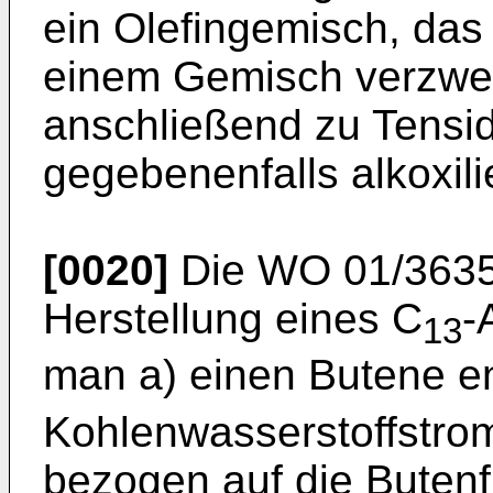
ein Olefingemisch, das 
einem Gemisch verzwei
anschließend zu Tensid
gegebenenfalls alkoxilie
[0020]
Die
WO 01/363
Herstellung eines C
-
13
man a) einen Butene e
Kohlenwasserstoffstrom
bezogen auf die Butenfr