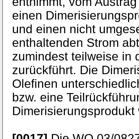
entnimmt, vom Austrag
einen Dimerisierungsp
und einen nicht umges
enthaltenden Strom abt
zumindest teilweise in
zurückführt. Die Dimer
Olefinen unterschiedli
bzw. eine Teilrückführ
Dimerisierungsprodukt w
[0017]
Die
WO 03/082