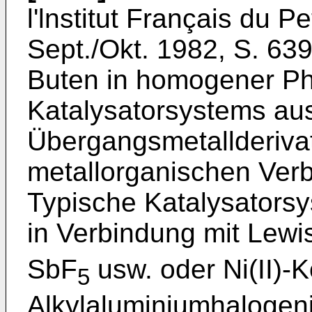
l'lnstitut Français du Pe
Sept./Okt. 1982, S. 639
Buten in homogener Ph
Katalysatorsystems au
Übergangsmetallderivat
metallorganischen Verb
Typische Katalysators
in Verbindung mit Lewi
SbF
usw. oder Ni(II)-
5
Alkylaluminiumhalogen