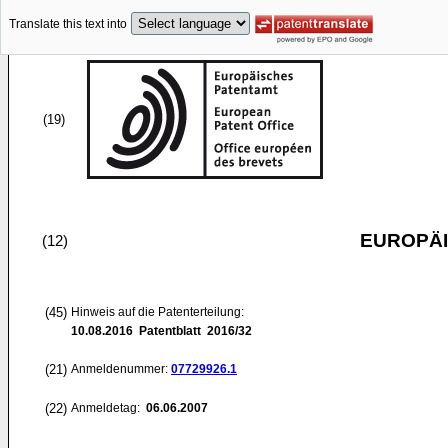
Translate this text into
(19)
EUROPÄI
(12)
(45)
Hinweis auf die Patenterteilung:
10.08.2016
Patentblatt 2016/32
(21)
Anmeldenummer:
07729926.1
(22)
Anmeldetag:
06.06.2007