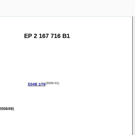
EP 2 167 716 B1
(2006.01)
E04B
1/76
2008/49)