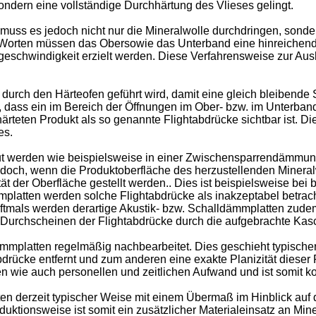
ndern eine vollständige Durchhärtung des Vlieses gelingt.
 muss es jedoch nicht nur die Mineralwolle durchdringen, son
 Worten müssen das Obersowie das Unterband eine hinreichend
schwindigkeit erzielt werden. Diese Verfahrensweise zur Aushä
rch den Härteofen geführt wird, damit eine gleich bleibende So
 dass ein im Bereich der Öffnungen im Ober- bzw. im Unterband
ärteten Produkt als so genannte Flightabdrücke sichtbar ist. 
es.
t werden wie beispielsweise in einer Zwischensparrendämmung o
jedoch, wenn die Produktoberfläche des herzustellenden Minera
zität der Oberfläche gestellt werden.. Dies ist beispielsweise 
platten werden solche Flightabdrücke als inakzeptabel betrach
ftmals werden derartige Akustik- bzw. Schalldämmplatten zud
urchscheinen der Flightabdrücke durch die aufgebrachte Kasch
ämmplatten regelmäßig nachbearbeitet. Dies geschieht typischer
rücke entfernt und zum anderen eine exakte Planizität dieser P
en wie auch personellen und zeitlichen Aufwand und ist somit ko
n derzeit typischer Weise mit einem Übermaß im Hinblick auf d
duktionsweise ist somit ein zusätzlicher Materialeinsatz an Mi