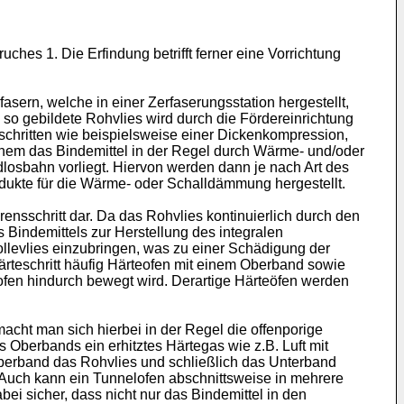
ches 1. Die Erfindung betrifft ferner eine Vorrichtung
sern, welche in einer Zerfaserungsstation hergestellt,
so gebildete Rohvlies wird durch die Fördereinrichtung
schritten wie beispielsweise einer Dickenkompression,
lchem das Bindemittel in der Regel durch Wärme- und/oder
dlosbahn vorliegt. Hiervon werden dann je nach Art des
odukte für die Wärme- oder Schalldämmung hergestellt.
ensschritt dar. Da das Rohvlies kontinuierlich durch den
 Bindemittels zur Herstellung des integralen
llevlies einzubringen, was zu einer Schädigung der
rteschritt häufig Härteofen mit einem Oberband sowie
ofen hindurch bewegt wird. Derartige Härteöfen werden
cht man sich hierbei in der Regel die offenporige
 Oberbands ein erhitztes Härtegas wie z.B. Luft mit
Oberband das Rohvlies und schließlich das Unterband
 Auch kann ein Tunnelofen abschnittsweise in mehrere
bei sicher, dass nicht nur das Bindemittel in den