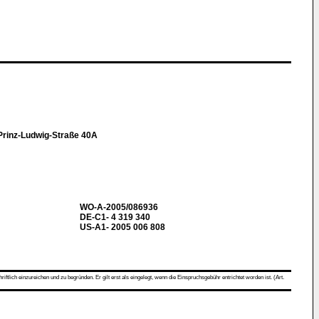
Prinz-Ludwig-Straße 40A
WO-A-2005/086936
DE-C1- 4 319 340
US-A1- 2005 006 808
ch einzureichen und zu begründen. Er gilt erst als eingelegt, wenn die Einspruchsgebühr entrichtet worden ist. (Art.