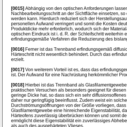
[0015]
Abhängig von den optischen Anforderungen lassen 
Nachbearbeitungsschritt an der Sichtfläche einsetzen, s
werden kann. Hierdurch reduziert sich der Herstellungsau
personellen Aufwand verringert und somit die Kosten deut
Produktdicke mehr erforderlich, wodurch sich der Materi
optischen Eindruck ist i. d. R. der Schleifschritt weiterhi
erfindungsgemäße Verfahren die Reduzierung des bislang o
[0016]
Ferner ist das Trennband erfindungsgemäß diffusi
Härteschritt nicht wesentlich behindert. Durch das erfi
erzielt.
[0017]
Von weiterem Vorteil ist es, dass das erfindungs
ist. Der Aufwand für eine Nachrüstung herkömmlicher Prod
[0018]
Hierbei ist das Trennband als Glasfilamentgewebe
praktischen Versuchen als besonders geeignet für diesen E
geringe Dicke hat, so dass sich ein sehr diffusionsoffen
daher nur geringfügig beeinflusst. Zudem weist ein solch
Durchströmungsöffnungen von der Größe vorliegen, dass 
Glasfilamentgewebe eine hinreichende Eigenstabilität,
Härteofens zuverlässig überbrücken können und somit de
ermöglicht diese Eigenstabilität ein zuverlässiges Abh
als auch des ausgehärteten Vlieses.