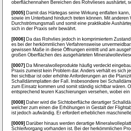
oberflächennahen Bereichen des Rohvlieses aushärtet, so
[0005]
Damit das Härtegas seine Wirkung entfalten kann,
sowie im Unterband hindurch treten können. Mit anderen
Durchströmungsmaß und somit eine praktikable Aushärtege
sich in der Praxis sehr bewährt.
[0006]
Da das Rohvlies jedoch in komprimiertem Zustand du
es bei der herkömmlichen Verfahrensweise unvermeidbar,
gewissen Maße in diese Öffnungen eintritt und am ausgeh
großen Oberflächen des ausgehärteten Mineralwollevlies
[0007]
Da Mineralwolleprodukte häufig verdeckt eingebau
Praxis zumeist kein Problem dar. Anders verhält es sich 
frei sichtbar ist oder erhöhte Anforderungen an die Plani
Schalldämmplatten der Fall. Insbesondere bei Schalldämm
zum Einsatz kommen und somit ständig sichtbar wären. O
entsprechend teuren Kaschierungen versehen, wobei ein D
[0008]
Daher wird die Sichtoberfläche derartiger Schalld
welcher zum einen die Erhöhungen in Gestalt der Flightabd
ist jedoch aufwändig. Er erfordert erheblichen maschinell
[0009]
Darüber hinaus werden derartige Mineralwolleplatte
Schleifvorgang vorhanden ist. Bei der herkömmlichen Pro