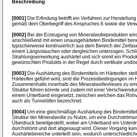
Beschreibung
[0001]
Die Erfindung betrifft ein Verfahren zur Herstellu
gemäß dem Oberbegriff des Anspruches 6 sowie die Verw
[0002]
Bei der Erzeugung von Mineralwolleprodukten wird z
anschließend mit einen unausgehärteten Bindemittel bene
typischerweise kontinuierlich aus dem Bereich der Zerfa
einem Längsstauchen oder dergleichen unterzogen. Schlie
Strahlungseinwirkung aushärtet und sich somit ein Produk
gewünschten Produkts in der Regel durch vertikale und/od
[0003]
Die Aushärtung des Bindemittels im Härteofen stell
Härteofen geführt wird, sind die Prozessbedingungen im H
Zusammenhalts innerhalb des Mineralwollevlieses zu err
Struktur führen könnte und zudem mit einer Verschwendun
einem Unterband eingesetzt, zwischen welchen das Rohvli
auch als Tunnelöfen bezeichnet.
[0004]
Um eine gleichmäßige Aushärtung des Bindemittels 
Struktur der Mineralwolle zu Nutze, um eine Durchströmun
Überdruck bereitgestellt, wobei am Unterband ein Unter
durchströmt und dort abgesaugt wird. Dieser Vorgang kan
Aushärtebereiche unterteilt sein, wodurch unterschiedlich