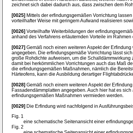
zeichnet sich dabei dadurch aus, dass zwischen dem Roh
[0025]
Mittels der erfindungsgemäßen Vorrichtung lassen s
vorteilhafter Weise mit geringem Aufwand realisieren sow
[0026]
Vorteilhafte Weiterbildungen der erfindungsgemäß
anhand des Verfahrens erläuternden Vorteile im Rahmen d
[0027]
Gemäß noch einen weiteren Aspekt der Erfindung 
angegeben. Die erfindungsgemäße Vorrichtung lässt sich d
große Rohdichte aufweisen, um die Schalldämmwirkung z
damit bei herkömmlichen Vorrichtungen auch das Maß des
die erfindungsgemäßen Maßnahmen, nämlich die Bereits
Härteofens, kann die Ausbildung derartiger Flightabdrüc
[0028]
Gemäß noch einem weiteren Aspekt der Erfindung 
Fassadendämmplatten angegeben. Auch hier hat es sich al
erfindungsgemäßen Maßnahmen vermieden werden.
[0029]
Die Erfindung wird nachfolgend in Ausführungsbeis
Fig. 1
eine schematische Seitenansicht einer erfindungsg
Fig. 2
eine schematische Seitenansicht einer erfindungsg