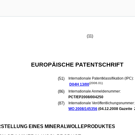
(11)
EUROPÄISCHE PATENTSCHRIFT
(51)
Internationale Patentklassifikation (IPC):
(2006.01)
D04H
13/00
(86)
Internationale Anmeldenummer:
PCT/EP2008/004250
(87)
Internationale Veröffentlichungsnummer:
WO 2008/145356
(
04.12.2008
Gazette 
RSTELLUNG EINES MINERALWOLLEPRODUKTES