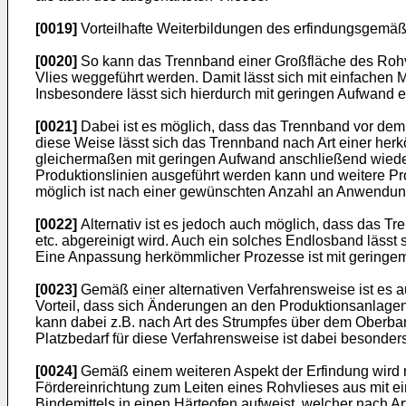
[0019]
Vorteilhafte Weiterbildungen des erfindungsgemäß
[0020]
So kann das Trennband einer Großfläche des Rohvl
Vlies weggeführt werden. Damit lässt sich mit einfachen 
Insbesondere lässt sich hierdurch mit geringen Aufwand 
[0021]
Dabei ist es möglich, dass das Trennband vor dem 
diese Weise lässt sich das Trennband nach Art einer her
gleichermaßen mit geringen Aufwand anschließend wiede
Produktionslinien ausgeführt werden kann und weitere Pro
möglich ist nach einer gewünschten Anzahl an Anwendunge
[0022]
Alternativ ist es jedoch auch möglich, dass das Tr
etc. abgereinigt wird. Auch ein solches Endlosband lässt 
Eine Anpassung herkömmlicher Prozesse ist mit geringe
[0023]
Gemäß einer alternativen Verfahrensweise ist es 
Vorteil, dass sich Änderungen an den Produktionsanlage
kann dabei z.B. nach Art des Strumpfes über dem Oberban
Platzbedarf für diese Verfahrensweise ist dabei besonders
[0024]
Gemäß einem weiteren Aspekt der Erfindung wird na
Fördereinrichtung zum Leiten eines Rohvlieses aus mit 
Bindemittels in einen Härteofen aufweist, welcher nach 