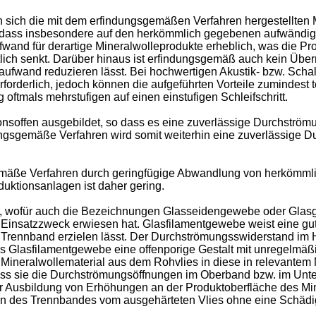
sich die mit dem erfindungsgemäßen Verfahren hergestellten 
o dass insbesondere auf den herkömmlich gegebenen aufwändigen
fwand für derartige Mineralwolleprodukte erheblich, was die Pr
lich senkt. Darüber hinaus ist erfindungsgemäß auch kein Über
alaufwand reduzieren lässt. Bei hochwertigen Akustik- bzw. Sc
n erforderlich, jedoch können die aufgeführten Vorteile zumindest
ftmals mehrstufigen auf einen einstufigen Schleifschritt.
onsoffen ausgebildet, so dass es eine zuverlässige Durchströ
ndungsgemäße Verfahren wird somit weiterhin eine zuverlässige 
gemäße Verfahren durch geringfügige Abwandlung von herkömmli
uktionsanlagen ist daher gering.
, wofür auch die Bezeichnungen Glasseidengewebe oder Glasge
insatzzweck erwiesen hat. Glasfilamentgewebe weist eine gute s
es Trennband erzielen lässt. Der Durchströmungsswiderstand im
es Glasfilamentgewebe eine offenporige Gestalt mit unregelmäßig
Mineralwollematerial aus dem Rohvlies in diese in relevantem 
 dass sie die Durchströmungsöffnungen im Oberband bzw. im Un
r Ausbildung von Erhöhungen an der Produktoberfläche des Min
eben des Trennbandes vom ausgehärteten Vlies ohne eine Schäd