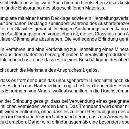
 schließlich beseitigt wird. Auch hierdurch entstehen Zusatzkost
 für die Entsorgung des abgeschliffenen Materials.
mmplatte mit einer harten Decklage sowie ein Herstellungsverf
 auf der harten Decklage zumindest während des Aushärteprozes
hier ein Glasvlies genannt. In einigen Ausführungsformen kann d
ren Ausführungsformen vorgesehen ist, dieses Glasvlies nach 
alfaser-Dämmplatte abzuheben. Die vorliegende Erfindung geht
ein Verfahren und eine Vorrichtung zur Herstellung eines Miner
en aus dem Härteofen hervorgehenden Mineralwolleprodukten r
ukt möglich ist, ohne dass es zu einer Beschädigung des ober
cht durch die Merkmale des Anspruches 1 gelöst.
 dass es trotz der durch das unausgehärtete Bindemittel noch k
lieses durch das Härtemedium möglich ist, ein trennendes Ele
Eindringen von Mineralwolleabschnitten in die Durchströmung
en der Erfindung gezeigt, dass bei Verwendung eines geeignet
tlichen vermieden werden kann. Das Trennband wird daher nicht
itt wieder entfernen, ohne dass es zu einer Beschädigung des 
gen im Oberband bzw. im Unterband derart, dass ein Ausweiche
odukt ergeben. Daher wird erfindungsgemäß eine besonders eb