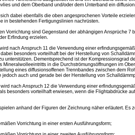
vlies und dem Oberband und/oder dem Unterband ein diffusion
ich dabei ebenfalls die oben angesprochenen Vorteile erzielen.
ie in bestehenden Fertigungslinien nachrüsten.
en Vorrichtung sind Gegenstand der abhängigen Ansprüche 7 bi
er Erfindung erzielen.
wird nach Anspruch 11 die Verwendung einer erfindungsgemäße
abei besonders vorteilhaft bei der Herstellung von Schalldämmp
u unterstützen. Dementsprechend ist der Kompressionsgrad de
 Mineralwolleeintritts in die Durchströmungsöffnungen im Ob
tellung eines diffusionsoffenen Trennbandes zwischen dem R
ke jedoch auch und gerade bei der Herstellung von Schalldämm
wird nach Anspruch 12 die Verwendung einer erfindungsgemäße
s besonders vorteilhaft erwiesen, wenn die Flightabdrücke auf
pielen anhand der Figuren der Zeichnung näher erläutert. Es ze
emäßen Vorrichtung in einer ersten Ausführungsform;
emäßen Vorrichtung in einer zweiten Ausführungsform;