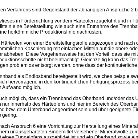
en Verfahrens sind Gegenstand der abhängigen Ansprüche 2 bi
ieses in Förderrichtung vor dem Härteofen zugeführt und in F
Mitteln eine Bereitstellung wie auch eine Entnahme des Trennb
eine herkömmliche Produktionslinie nachrüsten.
Härteofen von einer Bereitstellungsrolle abgezogen und nach d
kömmlichen Kaschierung mit einfachen Mitteln auf die obere od
r abheben. Diese Vorgehensweise hat den Vorteil, dass sie m
duktionsschritte nicht beeinträchtigt. Gleichzeitig kann das 
n problemlos entsorgt werden, ohne dass der kontinuierliche H
ennband als Endlosband bereitgestellt wird, welches beispielsw
sich hervorragend in den kontinuierlichen Fertigungsprozess be
m Aufwand möglich.
auch möglich, dass ein Trennband das Oberband und/oder das U
n nur innerhalb des Härteofens und hier im Bereich des Ober
d bzw. dem Unterband angeordnet sein und über geeignete Einr
 gering.
ch Anspruch 6 eine Vorrichtung zur Herstellung eines Mineralw
einem unausgehärteten Bindemittel versehener Mineralwolle zu
Art eines Tunnelofens ausgebildet ist und ein Oberband sowie e