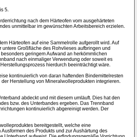
s 5.
örderrichtung nach dem Härteofen vom ausgehärteten
andes unmittelbar im gewünschten Arbeitsbereich erzielen.
em Härteofen auf eine Sammelrolle aufgerollt wird. Auf
er untere Großfläche des Rohvlieses aufbringen und
it besonders geringem Aufwand an herkömmlichen
Trennband nach einmaliger Verwendung oder soweit es
erstellungsprozess hierdurch beeinträchtigt wäre.
eise kontinuierlich von daran haftenden Bindemittelresten
i der Herstellung von Mineralwolleprodukten integrieren.
nterband abdeckt und mit diesem umläuft. Dies hat den
bandes bzw. des Unterbandes ergeben. Das Trennband
ichtungen kontinuierlich abgereinigt werden. Der
olleproduktes bereitgestellt, welche eine
m Ausformen des Produkts und zur Aushärtung des
ine Unterband aufweist. Die erfindungsgemäße Vorrichtung