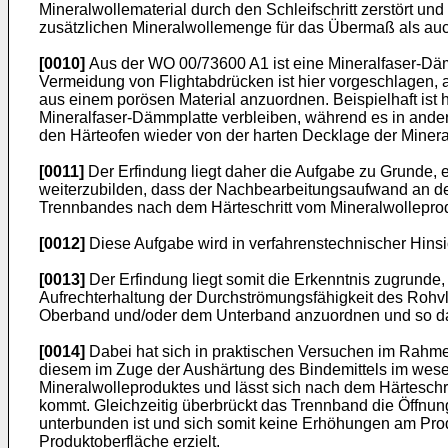
Mineralwollematerial durch den Schleifschritt zerstört und
zusätzlichen Mineralwollemenge für das Übermaß als auch
[0010]
Aus der
WO 00/73600 A1
ist eine Mineralfaser-Dä
Vermeidung von Flightabdrücken ist hier vorgeschlagen,
aus einem porösen Material anzuordnen. Beispielhaft ist 
Mineralfaser-Dämmplatte verbleiben, während es in ande
den Härteofen wieder von der harten Decklage der Miner
[0011]
Der Erfindung liegt daher die Aufgabe zu Grunde, 
weiterzubilden, dass der Nachbearbeitungsaufwand an d
Trennbandes nach dem Härteschritt vom Mineralwolleprod
[0012]
Diese Aufgabe wird in verfahrenstechnischer Hinsi
[0013]
Der Erfindung liegt somit die Erkenntnis zugrunde,
Aufrechterhaltung der Durchströmungsfähigkeit des Rohv
Oberband und/oder dem Unterband anzuordnen und so das 
[0014]
Dabei hat sich in praktischen Versuchen im Rahm
diesem im Zuge der Aushärtung des Bindemittels im wesen
Mineralwolleproduktes und lässt sich nach dem Härteschr
kommt. Gleichzeitig überbrückt das Trennband die Öffnun
unterbunden ist und sich somit keine Erhöhungen am Pr
Produktoberfläche erzielt.