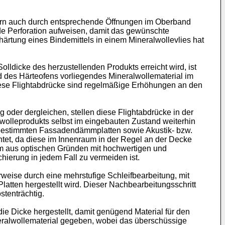
dern auch durch entsprechende Öffnungen im Oberband
e Perforation aufweisen, damit das gewünschte
rtung eines Bindemittels in einem Mineralwollevlies hat
lldicke des herzustellenden Produkts erreicht wird, ist
 des Härteofens vorliegendes Mineralwollematerial im
Diese Flightabdrücke sind regelmäßige Erhöhungen an den
der dergleichen, stellen diese Flightabdrücke in der
lwolleprodukts selbst im eingebauten Zustand weiterhin
bei bestimmten Fassadendämmplatten sowie Akustik- bzw.
tet, da diese im Innenraum in der Regel an der Decke
em aus optischen Gründen mit hochwertigen und
ierung in jedem Fall zu vermeiden ist.
weise durch eine mehrstufige Schleifbearbeitung, mit
latten hergestellt wird. Dieser Nachbearbeitungsschritt
stenträchtig.
ie Dicke hergestellt, damit genügend Material für den
neralwollematerial gegeben, wobei das überschüssige