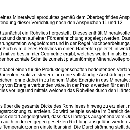
ng eines Mineralwolleproduktes gemäß dem Oberbegriff des Anspru
endung dieser Vorrichtung nach den Ansprüchen 11 und 12.
unächst ein Rohvlies hergestellt. Dieses enthält Mineralwollefa
tzt und dann auf einer Fördereinrichtung abgelegt werden. Das 
serungsstation wegbefördert und in der Regel Nachbearbeitungs
ßlich wird dieses Rohvlies in einen Härteofen geleitet, in we
t mit vorbestimmter Geometrie ergibt, welches weiterhin als En
er horizontale Schnitte zumeist plattenförmige Mineralwollepr
t dabei einen für die Produkteigenschaften bedeutenden Verfahr
ärteofen exakt zu steuern, um eine vollständige Aushärtung des
eichen, ohne dabei in zu hohem Maße Energie in das Mineralwo
g von Energie verbunden wäre. In der Praxis werden für den Hä
es vorliegt und mittels welchen das Rohvlies durch den Härte
über die gesamte Dicke des Rohvlieses hinweg zu erzielen, ma
gstrocknung zu erzielen. So wird beispielsweise im Bereich des
druck derart angelegt wird, dass das Härtegas ausgehend vom 
n auch in der entgegen gesetzten Richtung ausgeführt werden.
e Temperaturzonen einstellbar sind. Die Durchströmung stellt da