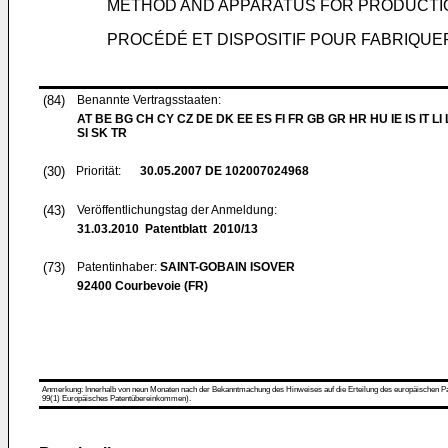
METHOD AND APPARATUS FOR PRODUCTIO
PROCÉDÉ ET DISPOSITIF POUR FABRIQUE
(84)
Benannte Vertragsstaaten:
AT BE BG CH CY CZ DE DK EE ES FI FR GB GR HR HU IE IS IT LI
SI SK TR
(30)
Priorität:
30.05.2007
DE 102007024968
(43)
Veröffentlichungstag der Anmeldung:
31.03.2010
Patentblatt 2010/13
(73)
Patentinhaber:
SAINT-GOBAIN ISOVER
92400 Courbevoie (FR)
Anmerkung: Innerhalb von neun Monaten nach der Bekanntmachung des Hinweises auf die Erteilung des europäischen Patent
99(1) Europäisches Patentübereinkommen).