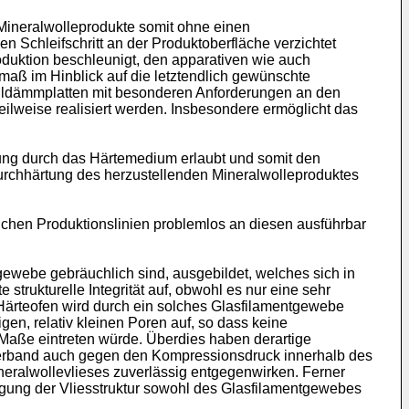
Mineralwolleprodukte somit ohne einen
 Schleifschritt an der Produktoberfläche verzichtet
oduktion beschleunigt, den apparativen wie auch
maß im Hinblick auf die letztendlich gewünschte
halldämmplatten mit besonderen Anforderungen an den
 teilweise realisiert werden. Insbesondere ermöglicht das
mung durch das Härtemedium erlaubt und somit den
Durchhärtung des herzustellenden Mineralwolleproduktes
chen Produktionslinien problemlos an diesen ausführbar
webe gebräuchlich sind, ausgebildet, welches sich in
trukturelle Integrität auf, obwohl es nur eine sehr
 Härteofen wird durch ein solches Glasfilamentgewebe
en, relativ kleinen Poren auf, so dass keine
Maße eintreten würde. Überdies haben derartige
terband auch gegen den Kompressionsdruck innerhalb des
eralwollevlieses zuverlässig entgegenwirken. Ferner
igung der Vliesstruktur sowohl des Glasfilamentgewebes