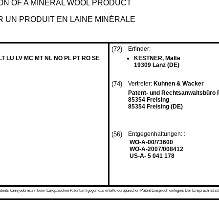
N OF A MINERAL WOOL PRODUCT
R UN PRODUIT EN LAINE MINÉRALE
(72)
Erfinder:
 LT LU LV MC MT NL NO PL PT RO SE
KESTNER, Malte
19309 Lanz (DE)
(74)
Vertreter:
Kuhnen & Wacker
Patent- und Rechtsanwaltsbüro 
85354 Freising
85354 Freising (DE)
(56)
Entgegenhaltungen: :
WO-A-00/73600
WO-A-2007/008412
US-A- 5 041 178
s kann jedermann beim Europäischen Patentamt gegen das erteilte europäischen Patent Einspruch einlegen. Der Einspruch ist schriftli