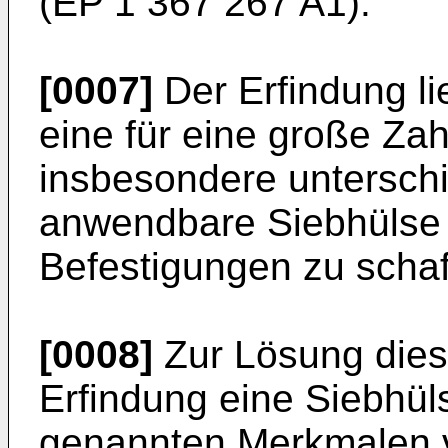
(
EP 1 367 267 A1
).
[0007]
Der Erfindung li
eine für eine große Za
insbesondere unterschi
anwendbare Siebhülse 
Befestigungen zu schaf
[0008]
Zur Lösung dies
Erfindung eine Siebhül
genannten Merkmalen v