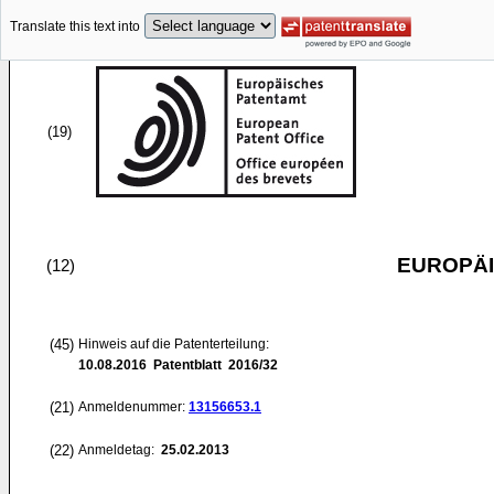
Translate this text into
(19)
EUROPÄI
(12)
(45)
Hinweis auf die Patenterteilung:
10.08.2016
Patentblatt 2016/32
(21)
Anmeldenummer:
13156653.1
(22)
Anmeldetag:
25.02.2013