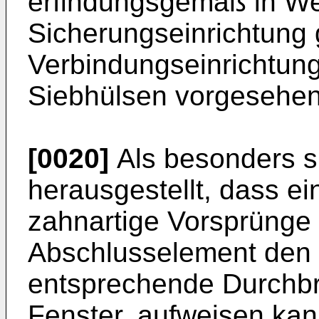
erfindungsgemäß in Wei
Sicherungseinrichtung
Verbindungseinrichtun
Siebhülsen vorgesehen
[0020]
Als besonders si
herausgestellt, dass e
zahnartige Vorsprünge 
Abschlusselement den
entsprechende Durchb
Fenster, aufweisen kan