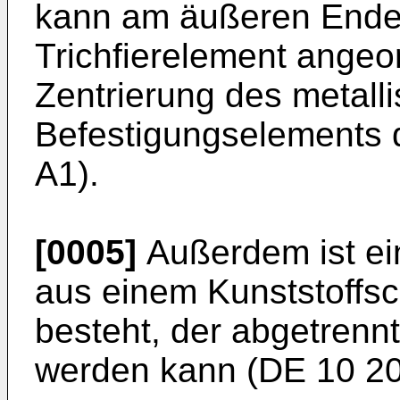
kann am äußeren Ende 
Trichfierelement angeor
Zentrierung des metall
Befestigungselements d
A1
).
[0005]
Außerdem ist ei
aus einem Kunststoffs
besteht, der abgetrenn
werden kann (
DE 10 2