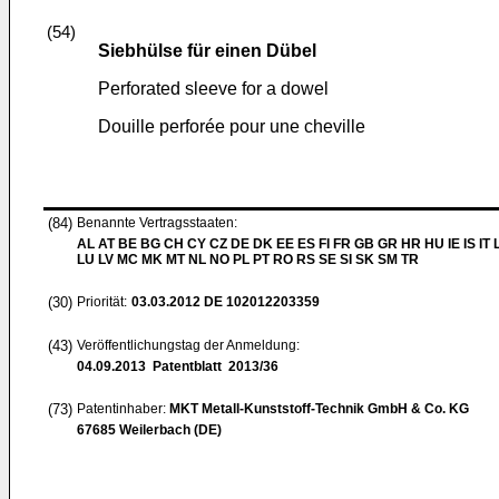
(54)
Siebhülse für einen Dübel
Perforated sleeve for a dowel
Douille perforée pour une cheville
(84)
Benannte Vertragsstaaten:
AL AT BE BG CH CY CZ DE DK EE ES FI FR GB GR HR HU IE IS IT L
LU LV MC MK MT NL NO PL PT RO RS SE SI SK SM TR
(30)
Priorität:
03.03.2012
DE 102012203359
(43)
Veröffentlichungstag der Anmeldung:
04.09.2013
Patentblatt 2013/36
(73)
Patentinhaber:
MKT Metall-Kunststoff-Technik GmbH & Co. KG
67685 Weilerbach (DE)