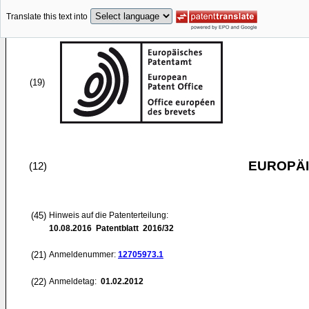
Translate this text into
(19)
EUROPÄI
(12)
(45)
Hinweis auf die Patenterteilung:
10.08.2016
Patentblatt 2016/32
(21)
Anmeldenummer:
12705973.1
(22)
Anmeldetag:
01.02.2012