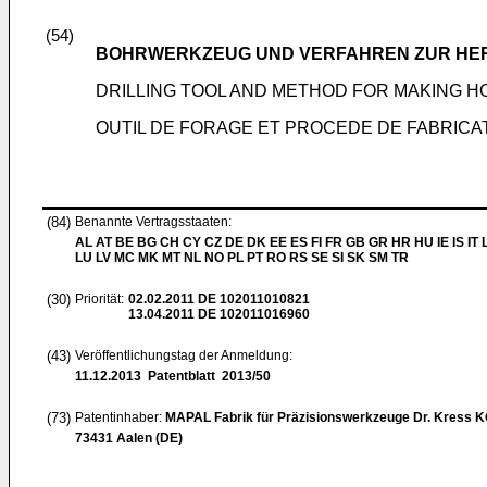
(54)
BOHRWERKZEUG UND VERFAHREN ZUR HE
DRILLING TOOL AND METHOD FOR MAKING H
OUTIL DE FORAGE ET PROCEDE DE FABRICA
(84)
Benannte Vertragsstaaten:
AL AT BE BG CH CY CZ DE DK EE ES FI FR GB GR HR HU IE IS IT L
LU LV MC MK MT NL NO PL PT RO RS SE SI SK SM TR
(30)
Priorität:
02.02.2011
DE 102011010821
13.04.2011
DE 102011016960
(43)
Veröffentlichungstag der Anmeldung:
11.12.2013
Patentblatt 2013/50
(73)
Patentinhaber:
MAPAL Fabrik für Präzisionswerkzeuge Dr. Kress 
73431 Aalen (DE)