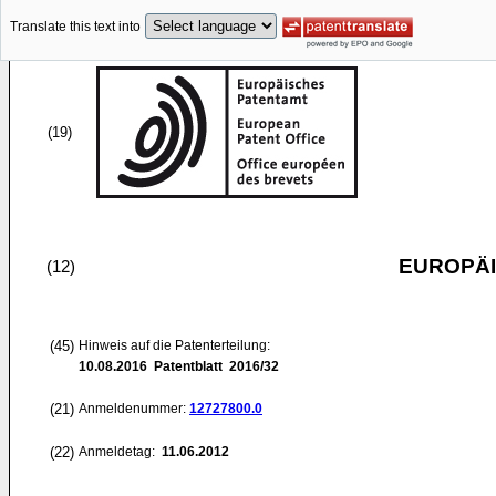
Translate this text into
(19)
EUROPÄI
(12)
(45)
Hinweis auf die Patenterteilung:
10.08.2016
Patentblatt 2016/32
(21)
Anmeldenummer:
12727800.0
(22)
Anmeldetag:
11.06.2012