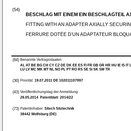
(54)
BESCHLAG MIT EINEM EIN BESCHLAGTEIL 
FITTING WITH AN ADAPTER AXIALLY SECURIN
FERRURE DOTÉE D'UN ADAPTATEUR BLOQUA
(84)
Benannte Vertragsstaaten:
AL AT BE BG CH CY CZ DE DK EE ES FI FR GB GR HR HU IE IS IT L
LU LV MC MK MT NL NO PL PT RO RS SE SI SK SM TR
(30)
Priorität:
19.07.2011
DE 102011107997
(43)
Veröffentlichungstag der Anmeldung:
28.05.2014
Patentblatt 2014/22
(73)
Patentinhaber:
Sitech Sitztechnik
38442 Wolfsburg (DE)