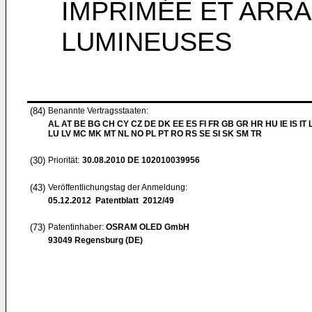
IMPRIMÉE ET ARR
LUMINEUSES
(84)
Benannte Vertragsstaaten:
AL AT BE BG CH CY CZ DE DK EE ES FI FR GB GR HR HU IE IS IT L
LU LV MC MK MT NL NO PL PT RO RS SE SI SK SM TR
(30)
Priorität:
30.08.2010
DE 102010039956
(43)
Veröffentlichungstag der Anmeldung:
05.12.2012
Patentblatt 2012/49
(73)
Patentinhaber:
OSRAM OLED GmbH
93049 Regensburg (DE)