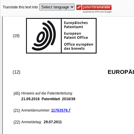
Translate this text into
(19)
EUROPÄI
(12)
(45)
Hinweis auf die Patenterteilung:
21.09.2016
Patentblatt 2016/38
(21)
Anmeldenummer:
11763579.7
(22)
Anmeldetag:
29.07.2011