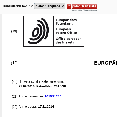
Translate this text into
(19)
EUROPÄI
(12)
(45)
Hinweis auf die Patenterteilung:
21.09.2016
Patentblatt 2016/38
(21)
Anmeldenummer:
14193447.1
(22)
Anmeldetag:
17.11.2014