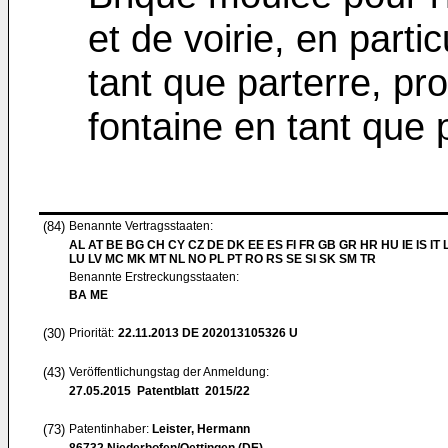
et de voirie, en partic
tant que parterre, pr
fontaine en tant que p
(84)
Benannte Vertragsstaaten:
AL AT BE BG CH CY CZ DE DK EE ES FI FR GB GR HR HU IE IS IT L
LU LV MC MK MT NL NO PL PT RO RS SE SI SK SM TR
Benannte Erstreckungsstaaten:
BA ME
(30)
Priorität:
22.11.2013
DE 202013105326 U
(43)
Veröffentlichungstag der Anmeldung:
27.05.2015
Patentblatt 2015/22
(73)
Patentinhaber:
Leister, Hermann