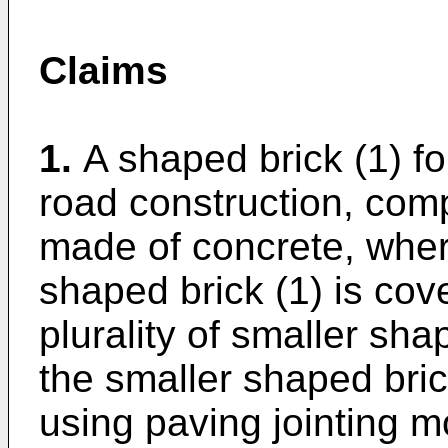
Claims
1.
A shaped brick (1) f
road construction, comp
made of concrete, where
shaped brick (1) is cove
plurality of smaller sh
the smaller shaped bric
using paving jointing mo