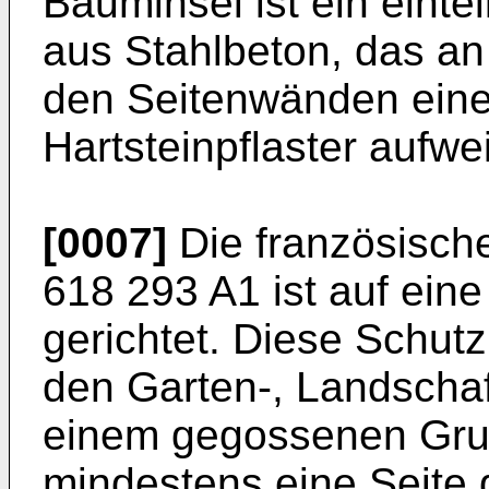
Bauminsel ist ein eintei
aus Stahlbeton, das an
den Seitenwänden eine
Hartsteinpflaster aufwei
[0007]
Die französisc
618 293 A1
ist auf ein
gerichtet. Diese Schutzp
den Garten-, Landschaf
einem gegossenen Gru
mindestens eine Seite 