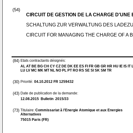
(54)
CIRCUIT DE GESTION DE LA CHARGE D'UNE
SCHALTUNG ZUR VERWALTUNG DES LADEZU
CIRCUIT FOR MANAGING THE CHARGE OF A 
(84)
Etats contractants désignés:
AL AT BE BG CH CY CZ DE DK EE ES FI FR GB GR HR HU IE IS IT L
LU LV MC MK MT NL NO PL PT RO RS SE SI SK SM TR
(30)
Priorité:
04.10.2012
FR 1259432
(43)
Date de publication de la demande:
12.08.2015
Bulletin 2015/33
(73)
Titulaire:
Commissariat à l'Energie Atomique et aux Energies
Alternatives
75015 Paris (FR)