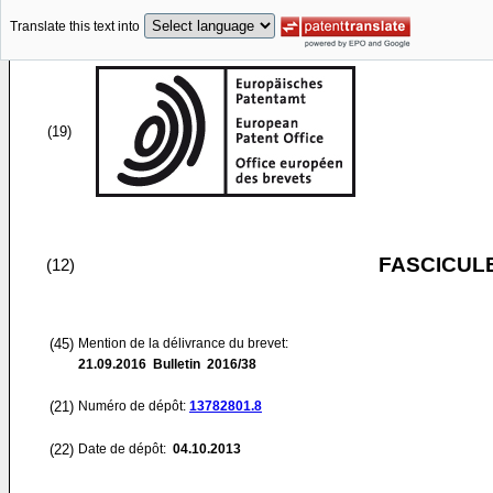
Translate this text into
(19)
FASCICUL
(12)
(45)
Mention de la délivrance du brevet:
21.09.2016
Bulletin 2016/38
(21)
Numéro de dépôt:
13782801.8
(22)
Date de dépôt:
04.10.2013